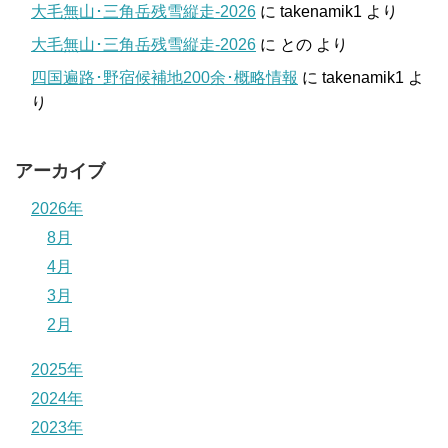
大毛無山･三角岳残雪縦走-2026
に
takenamik1
より
大毛無山･三角岳残雪縦走-2026
に
との
より
四国遍路･野宿候補地200余･概略情報
に
takenamik1
よ
り
アーカイブ
2026年
8月
4月
3月
2月
2025年
2024年
2023年