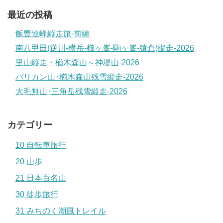
最近の投稿
飯豊連峰縦走旅-前編
南八甲田(逆川-横岳-櫛ヶ峯-駒ヶ峯-猿倉)縦走-2026
里山縦走・楢木森山～神堤山-2026
バリカン山･楢木森山残雪縦走-2026
大毛無山･三角岳残雪縦走-2026
カテゴリー
10 自転車旅行
20 山歩
21 日本百名山
30 徒歩旅行
31 みちのく潮風トレイル