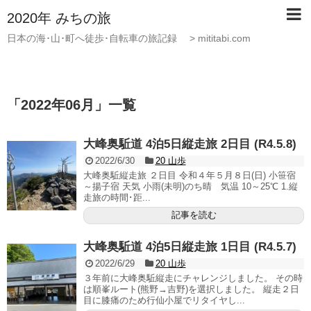
2020年 みちの旅
日本の海･山･町へ徒歩･自転車の旅記録 > mititabi.com
「
2022年06月
」
一覧
大峰奥駈道 4泊5日縦走旅 2日目 (R4.5.8)
2022/6/30
20 山歩
大峰奥駈縦走旅 ２日目 令和４年５月８日(日) 小笹宿
～揚子宿 天気 小雨(未明)のち晴 気温 10～25℃ 1.縦
走旅の時間･距...
記事を読む
大峰奥駈道 4泊5日縦走旅 1日目 (R4.5.7)
2022/6/29
20 山歩
３年前に大峰奥駈縦走にチャレンジしました。 その時
は順峯ルート(熊野→吉野)を選択しました。 縦走２日
目に膝痛のため行仙小屋でリタイヤし...