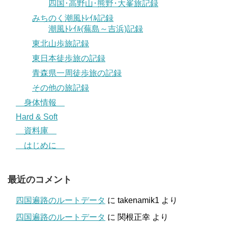
四国･高野山･熊野･大峯旅記録
みちのく潮風ﾄﾚｲﾙ記録
潮風ﾄﾚｲﾙ(蕪島～吉浜)記録
東北山歩旅記録
東日本徒歩旅の記録
青森県一周徒歩旅の記録
その他の旅記録
身体情報
Hard & Soft
資料庫
はじめに
最近のコメント
四国遍路のルートデータ
に
takenamik1
より
四国遍路のルートデータ
に
関根正幸
より