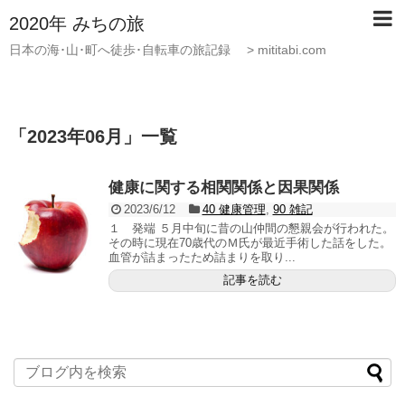
2020年 みちの旅
日本の海･山･町へ徒歩･自転車の旅記録 > mititabi.com
「
2023年06月
」
一覧
健康に関する相関関係と因果関係
2023/6/12
40 健康管理
,
90 雑記
１ 発端 ５月中旬に昔の山仲間の懇親会が行われた。
その時に現在70歳代のＭ氏が最近手術した話をした。
血管が詰まったため詰まりを取り...
記事を読む