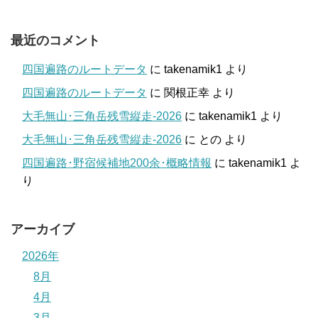
最近のコメント
四国遍路のルートデータ
に
takenamik1
より
四国遍路のルートデータ
に
関根正幸
より
大毛無山･三角岳残雪縦走-2026
に
takenamik1
より
大毛無山･三角岳残雪縦走-2026
に
との
より
四国遍路･野宿候補地200余･概略情報
に
takenamik1
よ
り
アーカイブ
2026年
8月
4月
3月