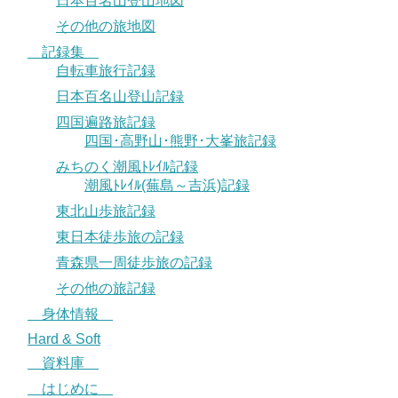
日本百名山登山地図
その他の旅地図
記録集
自転車旅行記録
日本百名山登山記録
四国遍路旅記録
四国･高野山･熊野･大峯旅記録
みちのく潮風ﾄﾚｲﾙ記録
潮風ﾄﾚｲﾙ(蕪島～吉浜)記録
東北山歩旅記録
東日本徒歩旅の記録
青森県一周徒歩旅の記録
その他の旅記録
身体情報
Hard & Soft
資料庫
はじめに