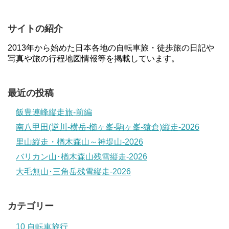
サイトの紹介
2013年から始めた日本各地の自転車旅・徒歩旅の日記や
写真や旅の行程地図情報等を掲載しています。
最近の投稿
飯豊連峰縦走旅-前編
南八甲田(逆川-横岳-櫛ヶ峯-駒ヶ峯-猿倉)縦走-2026
里山縦走・楢木森山～神堤山-2026
バリカン山･楢木森山残雪縦走-2026
大毛無山･三角岳残雪縦走-2026
カテゴリー
10 自転車旅行