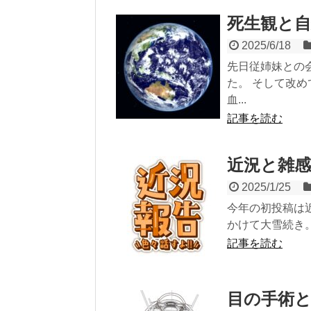
死生観と
2025/6/18
先日従姉妹との
た。 そして改
血...
記事を読む
近況と雑感
2025/1/25
今年の初投稿は近
かけて大雪続き。
記事を読む
目の手術