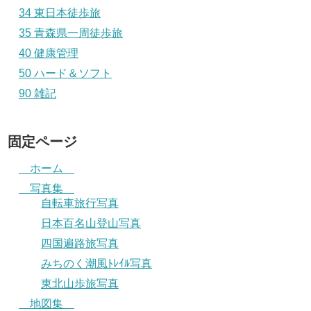
34 東日本徒歩旅
35 青森県一周徒歩旅
40 健康管理
50 ハード＆ソフト
90 雑記
固定ページ
ホーム
写真集
自転車旅行写真
日本百名山登山写真
四国遍路旅写真
みちのく潮風ﾄﾚｲﾙ写真
東北山歩旅写真
地図集