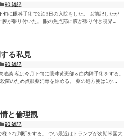
90 雑記
1月下旬に眼科手術で2泊3日の入院をした。 以前記したが
膜が張り付いた。 眼の焦点部に膜が張り付き視界...
関する私見
90 雑記
の失敗談 私は今月下旬に眼球黄斑部＆白内障手術をする。
殺菌のため点眼薬消毒を始める。 薬の処方箋は1か...
感情と倫理観
90 雑記
で様々な判断をする。 つい最近はトランプが次期米国大