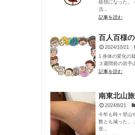
統領になった。
活...
記事を読む
百人百様
2024/10/21
1 身体の変化の
３週間前の岩手山
記事を読む
南東北山旅
2024/8/21
今年も時々登山
数とも減った。
登...