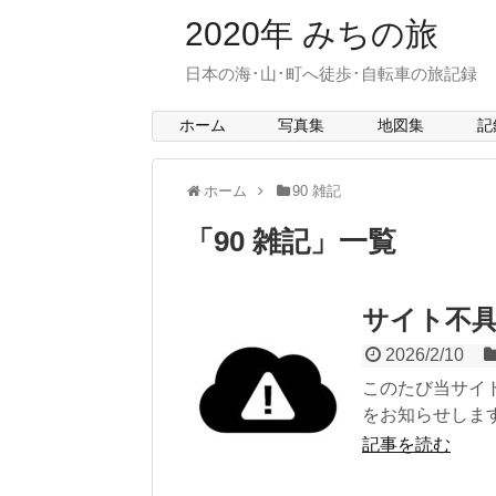
2020年 みちの旅
日本の海･山･町へ徒歩･自転車の旅記録 > mit
ホーム
写真集
地図集
記
ホーム
90 雑記
「
90 雑記
」
一覧
サイト不
2026/2/10
このたび当サイ
をお知らせします。
記事を読む