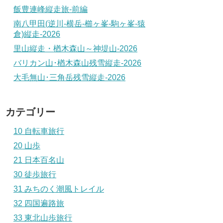
飯豊連峰縦走旅-前編
南八甲田(逆川-横岳-櫛ヶ峯-駒ヶ峯-猿
倉)縦走-2026
里山縦走・楢木森山～神堤山-2026
バリカン山･楢木森山残雪縦走-2026
大毛無山･三角岳残雪縦走-2026
カテゴリー
10 自転車旅行
20 山歩
21 日本百名山
30 徒歩旅行
31 みちのく潮風トレイル
32 四国遍路旅
33 東北山歩旅行