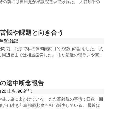
 その前には自民党が衆議院選挙で敗れた。 大谷翔平の
の苦悩や課題と向き合う
90 雑記
疑問 前回記事で私の体調観察目的の登山の話をした。 約
周辺登山では相当疲労した。 また最近の朝ランや買...
の途中断念報告
20 山歩
,
90 雑記
や徒歩旅に出かけている。 ただ高齢親の事情で日数・回
 また山歩き記事掲載頻度も相当減少している。 最近は