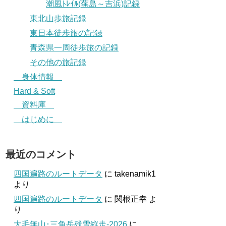
潮風ﾄﾚｲﾙ(蕪島～吉浜)記録
東北山歩旅記録
東日本徒歩旅の記録
青森県一周徒歩旅の記録
その他の旅記録
身体情報
Hard & Soft
資料庫
はじめに
最近のコメント
四国遍路のルートデータ
に
takenamik1
より
四国遍路のルートデータ
に
関根正幸
よ
り
大毛無山･三角岳残雪縦走-2026
に