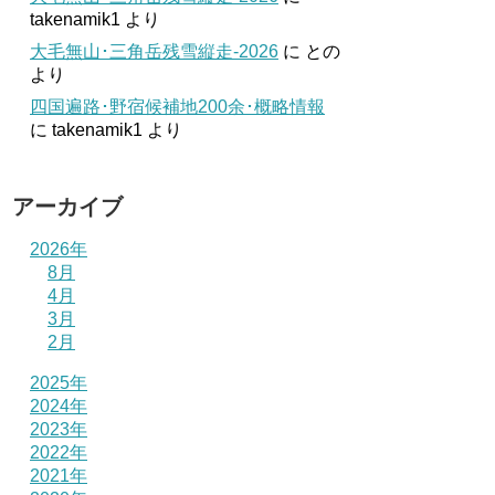
takenamik1
より
大毛無山･三角岳残雪縦走-2026
に
との
より
四国遍路･野宿候補地200余･概略情報
に
takenamik1
より
アーカイブ
2026年
8月
4月
3月
2月
2025年
2024年
2023年
2022年
2021年