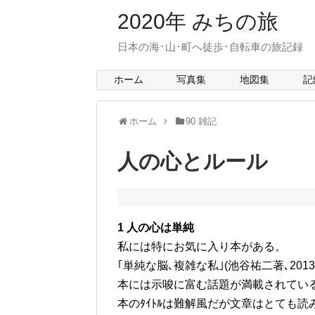
2020年 みちの旅
日本の海･山･町へ徒歩･自転車の旅記録 > mit
ホーム
写真集
地図集
記
ホーム
90 雑記
人の心とルール
1 人の心は単純
私には特にお気に入り本がある。
｢単純な脳､複雑な私｣(池谷祐二著､2013年B
本には示唆に富む話題が満載されてい
本のﾀｲﾄﾙは難解風だが文章はとても読