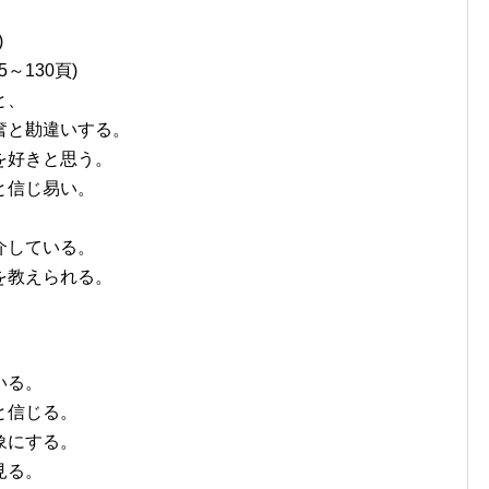
)
～130頁)
と、
奮と勘違いする。
を好きと思う。
と信じ易い。
介している。
を教えられる。
。
いる。
と信じる。
象にする。
見る。