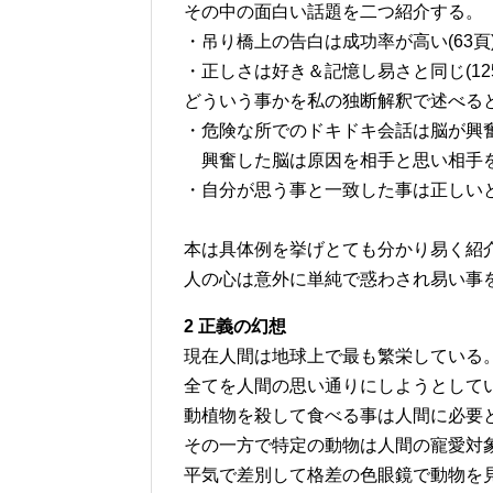
その中の面白い話題を二つ紹介する。
・吊り橋上の告白は成功率が高い(63頁
・正しさは好き＆記憶し易さと同じ(125
どういう事かを私の独断解釈で述べる
・危険な所でのドキドキ会話は脳が興
興奮した脳は原因を相手と思い相手
・自分が思う事と一致した事は正しい
本は具体例を挙げとても分かり易く紹
人の心は意外に単純で惑わされ易い事
2 正義の幻想
現在人間は地球上で最も繁栄している
全てを人間の思い通りにしようとして
動植物を殺して食べる事は人間に必要
その一方で特定の動物は人間の寵愛対
平気で差別して格差の色眼鏡で動物を