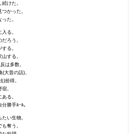
し続けた。
見つかった。
なった。
に入る。
のだろう。
がする。
沢山する。
違反は多数。
(大昔の話)。
法)拾得。
野宿。
にある。
分勝手ﾙｰﾙ。
ちたい生物。
でも奪う。
的な欲望。