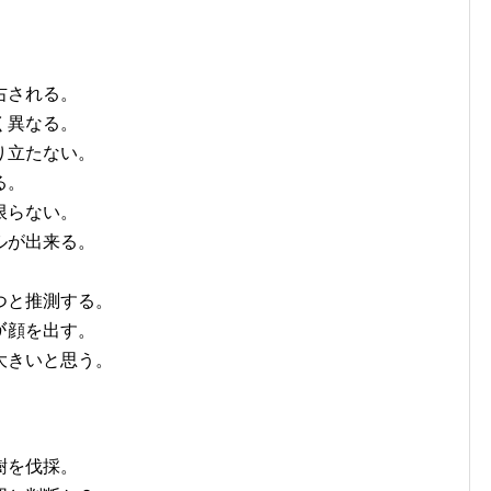
右される。
く異なる。
り立たない。
る。
限らない。
ルが出来る。
。
つと推測する。
ﾙが顔を出す。
大きいと思う。
樹を伐採。