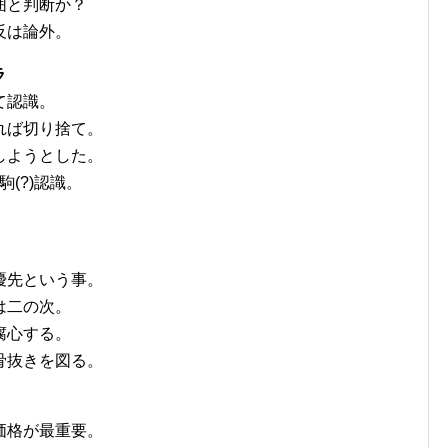
囲と判断か？
反は論外。
ラ
て認識。
れば切り捨て。
しようとした。
(?)認識。
。
優先という事。
は二の次。
腐心する。
骨抜きを図る。
価格が最重要。