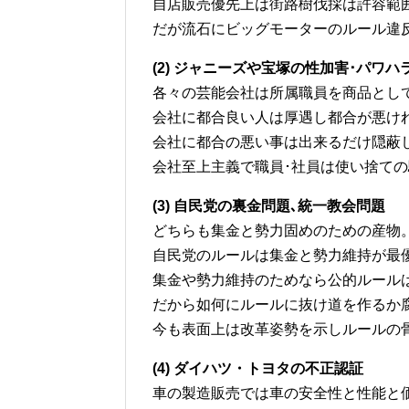
自店販売優先上は街路樹伐採は許容範
だが流石にビッグモーターのルール違
(2) ジャニーズや宝塚の性加害･パワハ
各々の芸能会社は所属職員を商品とし
会社に都合良い人は厚遇し都合が悪け
会社に都合の悪い事は出来るだけ隠蔽
会社至上主義で職員･社員は使い捨ての駒
(3) 自民党の裏金問題､統一教会問題
どちらも集金と勢力固めのための産物
自民党のルールは集金と勢力維持が最
集金や勢力維持のためなら公的ルール
だから如何にルールに抜け道を作るか
今も表面上は改革姿勢を示しルールの
(4) ダイハツ・トヨタの不正認証
車の製造販売では車の安全性と性能と