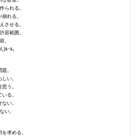
が作られる。
が崩れる。
覚えさせる。
も許容範囲。
許容。
)ﾙｰﾙ。
問題。
わしい。
皆思う。
ている。
せない。
せない。
】
用を求める。