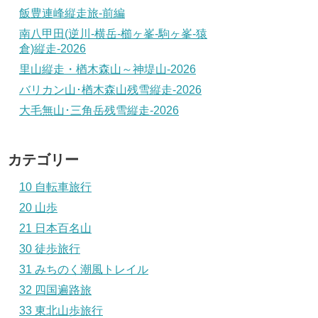
飯豊連峰縦走旅-前編
南八甲田(逆川-横岳-櫛ヶ峯-駒ヶ峯-猿
倉)縦走-2026
里山縦走・楢木森山～神堤山-2026
バリカン山･楢木森山残雪縦走-2026
大毛無山･三角岳残雪縦走-2026
カテゴリー
10 自転車旅行
20 山歩
21 日本百名山
30 徒歩旅行
31 みちのく潮風トレイル
32 四国遍路旅
33 東北山歩旅行