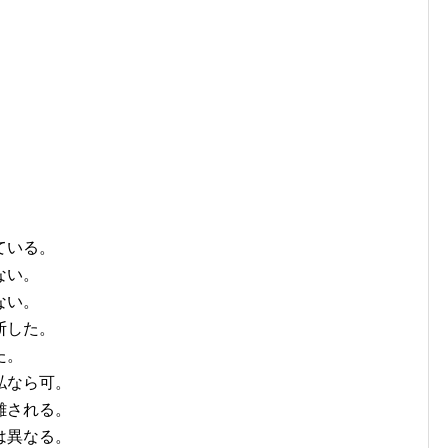
ている。
ない。
ない。
断した。
た。
私なら可。
難される。
は異なる。