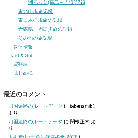
潮風ﾄﾚｲﾙ(蕪島～吉浜)記録
東北山歩旅記録
東日本徒歩旅の記録
青森県一周徒歩旅の記録
その他の旅記録
身体情報
Hard & Soft
資料庫
はじめに
最近のコメント
四国遍路のルートデータ
に
takenamik1
より
四国遍路のルートデータ
に
関根正幸
よ
り
大毛無山･三角岳残雪縦走-2026
に