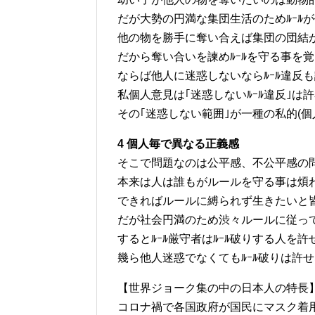
だが大勢の円満な集団生活のためﾙｰﾙ
他の物を勝手に奪い合えば集団の団結
だから奪い合いを諫めﾙｰﾙを守る事を
ならば他人に迷惑しないならﾙｰﾙ違反
私個人意見は｢迷惑しないﾙｰﾙ違反｣は
その｢迷惑しない範囲｣が一種の私的(個人
4 個人毎で異なる正義感
そこで問題なのは公平感、不公平感の
本来は人は誰もがルールを守る事は煩
できればルールに縛られず生きたいと
だが社会円満のため渋々ルールに従っ
するとﾙｰﾙ厳守者はﾙｰﾙ破りする人を許
幾ら他人迷惑でなくてもﾙｰﾙ破りは許
【世界ジョーク集の中の日本人の特長
コロナ禍で各国政府が国民にマスク着