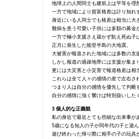
地球上の人間同士も建前上は平等を理
一方で地域により貧富格差は計り知れ
身近にいる人同士でも格差は相当に大
難病を患う可愛い子供には多額の募金
一方で極小支援さえ届かず飢え死ぬ子
正月に発生した能登半島の大地震。
大被害が報道された地域には多数の支
しかし報道の過疎地帯には支援が集ま
更には大災害と小災害で報道格差は相
これらは全て人々の感情の差で左右さ
つまり人は自分の感情を優先して判断
自分の感情に強く響けば特別扱いした
3 個人的な正義観
私の身近で最近とても些細な出来事が
5歳になる知人の子が同年代の子と遊
遊び終わった帰り際に相手の子の玩具