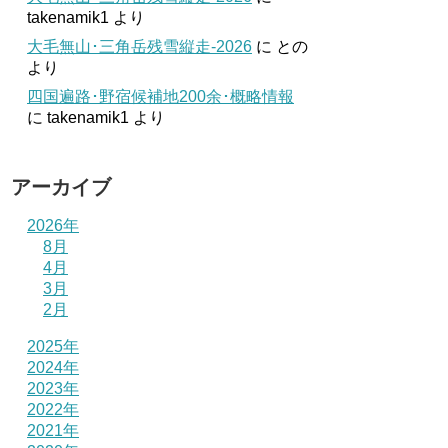
takenamik1
より
大毛無山･三角岳残雪縦走-2026
に
との
より
四国遍路･野宿候補地200余･概略情報
に
takenamik1
より
アーカイブ
2026年
8月
4月
3月
2月
2025年
2024年
2023年
2022年
2021年