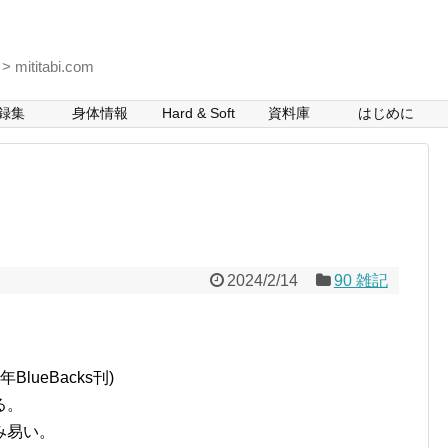
itabi.com
録集
身体情報
Hard & Soft
資料庫
はじめに
2024/2/14
90 雑記
lueBacks刊)
る。
み易い。