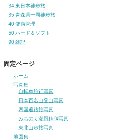
34 東日本徒歩旅
35 青森県一周徒歩旅
40 健康管理
50 ハード＆ソフト
90 雑記
固定ページ
ホーム
写真集
自転車旅行写真
日本百名山登山写真
四国遍路旅写真
みちのく潮風ﾄﾚｲﾙ写真
東北山歩旅写真
地図集