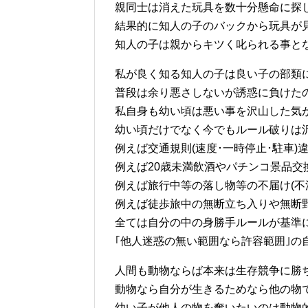
親同士は消えた玩具を数十分懸命に探
結果的に知人の子のバックから玩具が
知人の子は親からキツく叱られる事と
私が良く知る知人の子は良い子の部類
普段は余り悪さしないが誘惑に負けた
私自身も幼い頃は悪い事を沢山した気
幼い頃だけでなく今でもルール破りは
例えば交通規則(速度･一時停止･駐車)
例えば20歳未満飲酒やパチンコ景品交換
例えば旅行中等の落し物等の不届け(不
例えば徒歩旅中の無断立ち入りや無断
全ては自分の中の身勝手ルールが基準
｢他人迷惑の無い範囲なら許容範囲｣の自
人間も動物ならば本来は生存競争に勝
動物なら自分が生きるためなら他の物
幼い子が他人の物を奪いたいのは動物