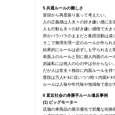
5 共通ルールの難しさ
冒頭から再度振り返って考えたい。
人の正義感は人夫々の好き嫌い感に左
人も行動も夫々の好き嫌い感情で大き
所がバラバラのままだと集団活動は成
そこで無理矢理一定のルールが作られ
結果的にルールは必ずしも守られると
表面上のルールと別に個人内面のルー
勿論私には他人の心の中は分からない
だが人は皆夫々独自に内面ルールを持
普段は万人ﾙｰﾙに従いつつ時々内面ﾙｰ
ルールは人毎や年代毎や地域毎で差が
6 直近社会の身勝手ルール違反事例
(1) ビッグモーター
店舗の車商品の展示優先で邪魔な街路