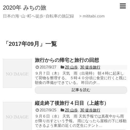
2020年 みちの旅
日本の海･山･町へ徒歩･自転車の旅記録 > mititabi.com
「
2017年09月
」
一覧
旅行からの帰宅と旅行の回想
2017/9/27
20 山歩
,
30 徒歩旅行
９月７日（木） 天気 雨（出発時） 朝４時に起床し
て荷物を整理する。 ５時４０分頃に食堂に行くと既に
朝食の準備ができている。 昨日の夕...
記事を読む
縦走終了後旅行４日目（上越市）
2017/9/25
20 山歩
,
30 徒歩旅行
９月６日（水） 天気 雨 天気予報では真夜中から雨
が降り出すという予報。 雨になったら屋根の下に移動
できるよう東屋の近くの芝生にテント...