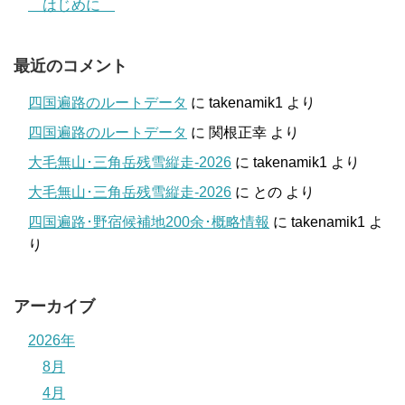
はじめに
最近のコメント
四国遍路のルートデータ
に
takenamik1
より
四国遍路のルートデータ
に
関根正幸
より
大毛無山･三角岳残雪縦走-2026
に
takenamik1
より
大毛無山･三角岳残雪縦走-2026
に
との
より
四国遍路･野宿候補地200余･概略情報
に
takenamik1
よ
り
アーカイブ
2026年
8月
4月