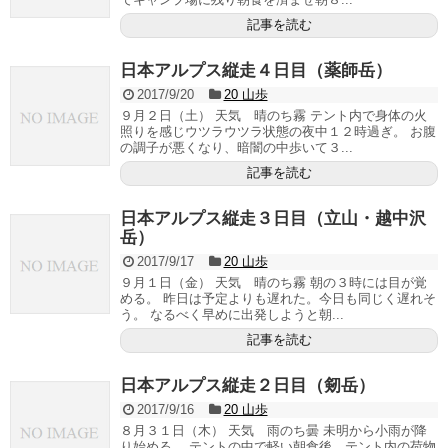
記事を読む
日本アルプス縦走４日目（薬師岳）
2017/9/20
20 山歩
９月２日（土） 天気 晴のち霧 テント内で身体の火
照りを感じウツラウツラ状態の夜中１２時過ぎ。 お腹
の調子が悪くなり、暗闇の中歩いて３...
記事を読む
日本アルプス縦走３日目（立山・越中沢
岳）
2017/9/17
20 山歩
９月１日（金） 天気 晴のち霧 朝の３時には目が覚
める。 昨日は予定よりも遅れた。今日も同じく遅れそ
う。 なるべく早めに出発しようと朝...
記事を読む
日本アルプス縦走２日目（剱岳）
2017/9/16
20 山歩
８月３１日（木） 天気 雨のち曇 未明から小雨が降
り始める。 テントの中で軽い朝食後、テント内の荷物