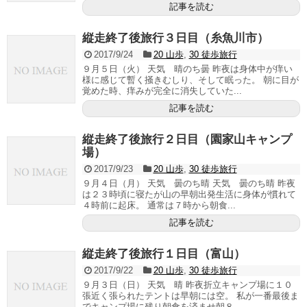
記事を読む
縦走終了後旅行３日目（糸魚川市）
2017/9/24
20 山歩
,
30 徒歩旅行
９月５日（火） 天気 晴のち曇 昨夜は身体中が痒い
様に感じて暫く掻きむしり、そして眠った。 朝に目が
覚めた時、痒みが完全に消失していた...
記事を読む
縦走終了後旅行２日目（園家山キャンプ
場）
2017/9/23
20 山歩
,
30 徒歩旅行
９月４日（月） 天気 曇のち晴 天気 曇のち晴 昨夜
は２３時頃に寝たが山の早朝出発生活に身体が慣れて
４時前に起床。 通常は７時から朝食...
記事を読む
縦走終了後旅行１日目（富山）
2017/9/22
20 山歩
,
30 徒歩旅行
９月３日（日） 天気 晴 昨夜折立キャンプ場に１０
張近く張られたテントは早朝には空。 私が一番最後ま
でキャンプ場に残り朝食を済ませ朝８...