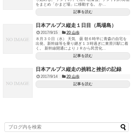
をまとめ「かまど場」に移動する。 か...
記事を読む
日本アルプス縦走１日目（馬場島）
2017/9/15
20 山歩
８月３０日（水） 天気 曇 朝６時半に青森の自宅を
出発。新幹線等を乗り継ぎ１３時過ぎに東滑川駅に着
く。 新幹線開通によりＪＲから民営化...
記事を読む
日本アルプス縦走の挑戦と挫折の記録
2017/9/14
20 山歩
記事を読む