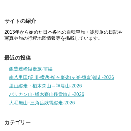
サイトの紹介
2013年から始めた日本各地の自転車旅・徒歩旅の日記や
写真や旅の行程地図情報等を掲載しています。
最近の投稿
飯豊連峰縦走旅-前編
南八甲田(逆川-横岳-櫛ヶ峯-駒ヶ峯-猿倉)縦走-2026
里山縦走・楢木森山～神堤山-2026
バリカン山･楢木森山残雪縦走-2026
大毛無山･三角岳残雪縦走-2026
カテゴリー