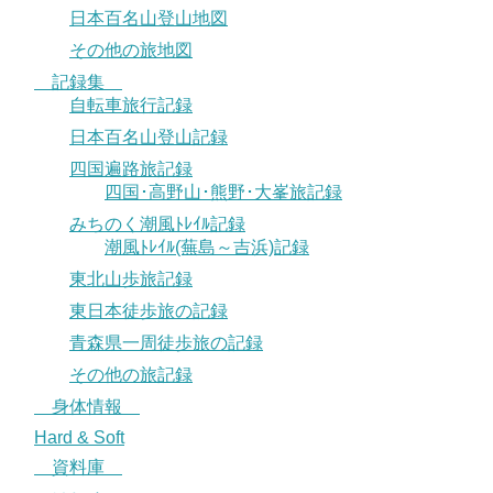
日本百名山登山地図
その他の旅地図
記録集
自転車旅行記録
日本百名山登山記録
四国遍路旅記録
四国･高野山･熊野･大峯旅記録
みちのく潮風ﾄﾚｲﾙ記録
潮風ﾄﾚｲﾙ(蕪島～吉浜)記録
東北山歩旅記録
東日本徒歩旅の記録
青森県一周徒歩旅の記録
その他の旅記録
身体情報
Hard & Soft
資料庫