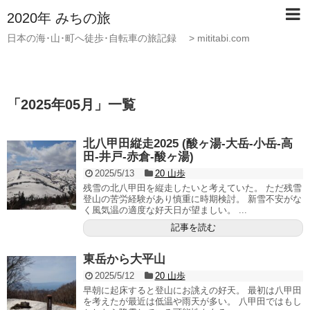
2020年 みちの旅
日本の海･山･町へ徒歩･自転車の旅記録 > mititabi.com
「
2025年05月
」
一覧
北八甲田縦走2025 (酸ヶ湯-大岳-小岳-高
田-井戸-赤倉-酸ヶ湯)
2025/5/13
20 山歩
残雪の北八甲田を縦走したいと考えていた。 ただ残雪
登山の苦労経験があり慎重に時期検討。 新雪不安がな
く風気温の適度な好天日が望ましい。 ...
記事を読む
東岳から大平山
2025/5/12
20 山歩
早朝に起床すると登山にお誂えの好天。 最初は八甲田
を考えたが最近は低温や雨天が多い。 八甲田ではもし