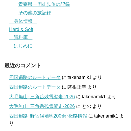
青森県一周徒歩旅の記録
その他の旅記録
身体情報
Hard & Soft
資料庫
はじめに
最近のコメント
四国遍路のルートデータ
に
takenamik1
より
四国遍路のルートデータ
に
関根正幸
より
大毛無山･三角岳残雪縦走-2026
に
takenamik1
より
大毛無山･三角岳残雪縦走-2026
に
との
より
四国遍路･野宿候補地200余･概略情報
に
takenamik1
よ
り