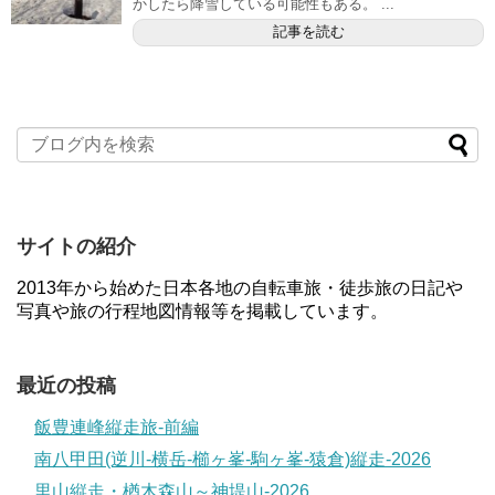
かしたら降雪している可能性もある。 ...
記事を読む
サイトの紹介
2013年から始めた日本各地の自転車旅・徒歩旅の日記や
写真や旅の行程地図情報等を掲載しています。
最近の投稿
飯豊連峰縦走旅-前編
南八甲田(逆川-横岳-櫛ヶ峯-駒ヶ峯-猿倉)縦走-2026
里山縦走・楢木森山～神堤山-2026