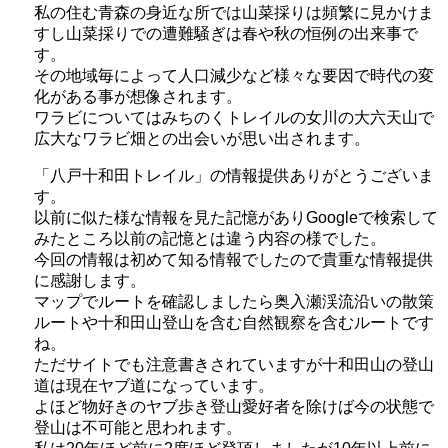
私の住む青森の身近な所では山菜採りは頻繁に見かけま
すし山菜採りでの遭難騒ぎは春や秋の恒例の出来事で
す。
その地域毎によって人口減少など様々な要因で時代の変
化がある事が想像されます。
ワラビについてはみちのくトレイルの女川の大六天山で
広大なワラビ畑との出会いが思い出されます。
「八戸十和田トレイル」の情報提供ありがとうございま
す。
以前に似た様な情報を見た記憶がありGoogleで検索して
みたところ以前の記憶とは違う内容の様でした。
今回の情報は初めて知る情報でしたので貴重な情報提供
に感謝します。
マップでルートを確認しましたら奥入瀬渓流沿いの散策
ルートや十和田山登山を含む自然観察を含むルートです
ね。
ただサイトでも注意書きされていますが十和田山の登山
道は現在ヤブ道になっています。
よほど物好きのヤブ歩き登山愛好者を除けば今の状態で
登山は不可能と思われます。