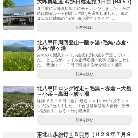
大峰奥駈道 4泊5日縦走旅 1日目 (R4.5.7)
３年前に大峰奥駈縦走にチャレンジしました。 その
時は順峯ルート(熊野→吉野)を選択しました。 縦走
２日目に膝痛のため行仙小屋でリタイヤし...
記事を読む
北八甲田周回登山ー酸ヶ湯･毛無･赤倉･
大岳･酸ヶ湯
みちのく潮風トレイル旅後も別の旅を予定してい
た。 ところがトレイル旅帰宅後の食事で腹をこわし
た。 普通は１～２日で回復するが今回は１週間...
記事を読む
北八甲田ロング縦走～毛無～赤倉～大岳
～小岳～高田～酸ヶ湯
経緯 ６月１８日（金） 最近スマ-ﾄウｫｯチ(以下スマ
ッチ)を2台入手した。 １台は健康管理＆歩行・朝ラ
ン記録用。 もう１台は健康管...
記事を読む
東北山歩旅行１５日目（Ｈ２９年７月９