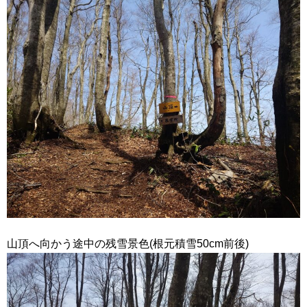
山頂へ向かう途中の残雪景色(根元積雪50cm前後)