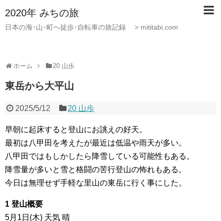
2020年 みちの旅
日本の海･山･町へ徒歩･自転車の旅記録 > mititabi.com
ホーム
20 山歩
東岳から大平山
2025/5/12
20 山歩
早朝に起床すると登山にお誂えの好天。
最初は八甲田を考えたが最近は低温や雨天が多い。
八甲田ではもしかしたら降雪している可能性もある。
降雪量が多いと雪と格闘の苦行登山の怖れもある。
今日は無理せず手軽な里山の東岳に行く事にした。
1 登山概要
5月1日(木) 天気 晴