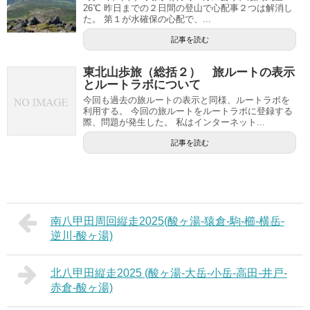
26℃ 昨日までの２日間の登山で心配事２つは解消し
た。 第１が水確保の心配で、...
記事を読む
東北山歩旅（総括２） 旅ルートの表示
とルートラボについて
今回も過去の旅ルートの表示と同様、ルートラボを
利用する。 今回の旅ルートをルートラボに登録する
際、問題が発生した。 私はインターネット...
記事を読む
南八甲田周回縦走2025(酸ヶ湯-猿倉-駒-櫛-横岳-
逆川-酸ヶ湯)
北八甲田縦走2025 (酸ヶ湯-大岳-小岳-高田-井戸-
赤倉-酸ヶ湯)