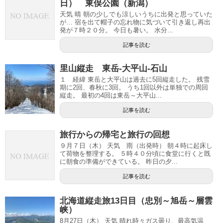
日） 東俣公園（新潟）
天気 晴 朝の少しでも涼しいうちに出発と思っていた
が… 宿を出て帽子の忘れ物に気づいて引き返し再出
発が７時２０分。 今日も暑い。 水分...
記事を読む
里山縦走 東岳-大平山-石山
１ 経緯 東岳と大平山は過去に5回縦走した。 残雪
期に2回、春秋に3回。 うち1回以外は単独での周回
縦走。 最初の4回は東岳～大平山...
記事を読む
旅行からの帰宅と旅行の回想
９月７日（木） 天気 雨（出発時） 朝４時に起床し
て荷物を整理する。 ５時４０分頃に食堂に行くと既
に朝食の準備ができている。 昨日の夕...
記事を読む
北海道縦走旅13日目（忠別～旭岳～層雲
峡）
8月27日（木） 天気 晴れ時々ガス曇り、最高気温