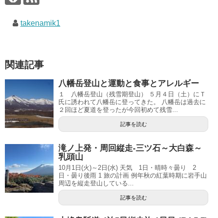
takenamik1
関連記事
八幡岳登山と運動と食事とアレルギー
１ 八幡岳登山（残雪期登山） ５月４日（土）にＴ
氏に誘われて八幡岳に登ってきた。 八幡岳は過去に
２回ほど夏道を登ったが今回初めて残雪...
記事を読む
滝ノ上発・周回縦走-三ツ石～大白森～
乳頭山
10月1日(火)～2日(水) 天気 1日・晴時々曇り 2
日・曇り後雨 1 旅の計画 例年秋の紅葉時期に岩手山
周辺を縦走登山している...
記事を読む