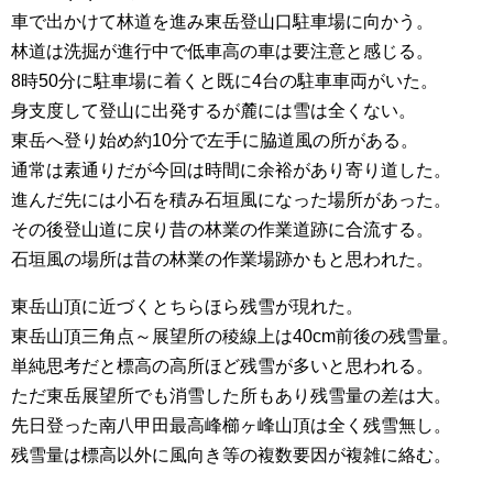
車で出かけて林道を進み東岳登山口駐車場に向かう。
林道は洗掘が進行中で低車高の車は要注意と感じる。
8時50分に駐車場に着くと既に4台の駐車車両がいた。
身支度して登山に出発するが麓には雪は全くない。
東岳へ登り始め約10分で左手に脇道風の所がある。
通常は素通りだが今回は時間に余裕があり寄り道した。
進んだ先には小石を積み石垣風になった場所があった。
その後登山道に戻り昔の林業の作業道跡に合流する。
石垣風の場所は昔の林業の作業場跡かもと思われた。
東岳山頂に近づくとちらほら残雪が現れた。
東岳山頂三角点～展望所の稜線上は40cm前後の残雪量。
単純思考だと標高の高所ほど残雪が多いと思われる。
ただ東岳展望所でも消雪した所もあり残雪量の差は大。
先日登った南八甲田最高峰櫛ヶ峰山頂は全く残雪無し。
残雪量は標高以外に風向き等の複数要因が複雑に絡む。