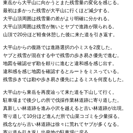
東岳から大平山に向かうとまた残雪量の変化を感じる。
最初は多かった残雪が大平山に行くほど減少する。
大平山頂周囲は残雪量の差がより明確に分かれる。
大平山頂周囲は残雪が無いとヤブで進路が限られる。
山頂で20分ほど軽食休憩した後に来た道を引き返す。
大平山からの復路では進路選択の小ミスを2度した。
ヤブと残雪が混在する中で残雪の歩き易さ優先で進む。
地図を確認せず勘を頼りに進むと違和感を感じ出す。
違和感を感じ地図を確認するとルートをミスっている。
残雪歩きでは勘や歩き易さ優先によるミスを何度もした。
大平山から東岳を再度辿って来た道を下山して行く。
駐車場まで後少しの所で伐採作業林道跡に寄り道した。
真新しい林道跡を進み小沢を越えると古い林道跡が出現。
寄り道して10分ほど進んだ所で山菜コゴミを少量採る。
残念ながら古い林道跡は徐々に荒れてヤブが多くなる。
寄り道を引き返し出発地の駐車場に戻る。