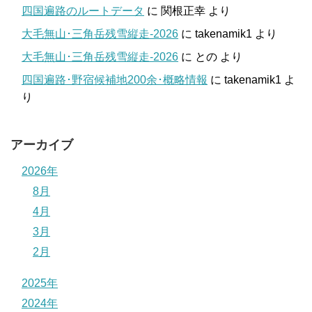
四国遍路のルートデータ
に
関根正幸
より
大毛無山･三角岳残雪縦走-2026
に
takenamik1
より
大毛無山･三角岳残雪縦走-2026
に
との
より
四国遍路･野宿候補地200余･概略情報
に
takenamik1
よ
り
アーカイブ
2026年
8月
4月
3月
2月
2025年
2024年