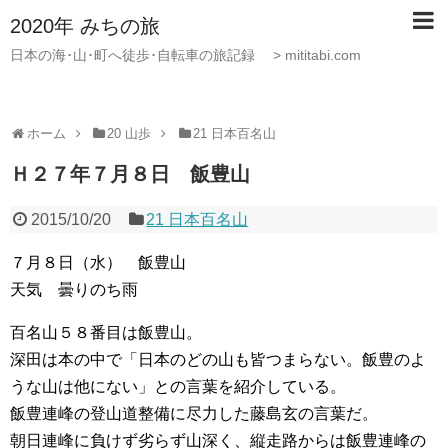
2020年 みちの旅
日本の海･山･町へ徒歩･自転車の旅記録 > mititabi.com
ホーム
20 山歩
21 日本百名山
Ｈ２７年７月８日 飯豊山
2015/10/20
21 日本百名山
７月８日（水） 飯豊山
天気 曇りのち雨
百名山５８番目は飯豊山。
深田は本の中で「日本のどの山も皆つまらない。飯豊のよ
うな山は他にない」との言葉を紹介している。
飯豊連峰の登山道整備に尽力した藤島玄の言葉だ。
朝日連峰に負けず劣らず山深く、縦走路からは飯豊連峰の