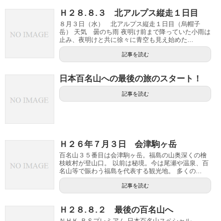
Ｈ２８.８.３ 北アルプス縦走１日目
８月３日（水） 北アルプス縦走１日目（烏帽子
岳） 天気 曇のち雨 夜明け前まで降っていた小雨は
止み、夜明けと共に徐々に青空も見え始めた...
記事を読む
日本百名山への最後の旅のスタート！
記事を読む
Ｈ２６年７月３日 会津駒ヶ岳
百名山３５番目は会津駒ヶ岳。福島の山奥深くの檜
枝岐村が登山口。 以前は秘境。今は尾瀬や温泉、百
名山等で賑わう福島を代表する観光地。 多くの...
記事を読む
Ｈ２８.８.２ 最後の百名山へ
ＮＨＫ ＢＳプレミアム 日本百名山スペシャル