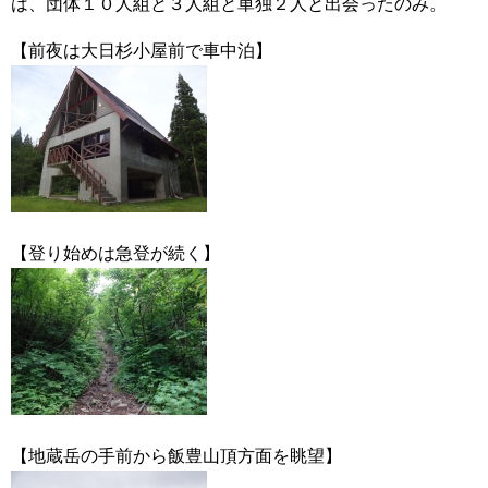
は、団体１０人組と３人組と単独２人と出会ったのみ。
【前夜は大日杉小屋前で車中泊】
【登り始めは急登が続く】
【地蔵岳の手前から飯豊山頂方面を眺望】