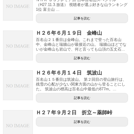
（H27.11.3.放送） 視聴者が選ぶ好きな山ランキング
1位 富士山 ...
記事を読む
Ｈ２６年６月１９日 金峰山
百名山２１番目は金峰山。これまで登った百名山
中、金峰山と瑞牆山が最接近の山。 瑞牆山ほどでな
いが金峰山も岩山で、何と言っても山頂の五丈石...
記事を読む
Ｈ２６年６月１４日 筑波山
百名山１５番目は筑波山。 第２回目の登山旅行は、
残雪の心配が少ない関東方面の山から登ることにし
た。 筑波山の標高は百名山中最低の877m。...
記事を読む
Ｈ２７年９月２日 折立～薬師峠
記事を読む