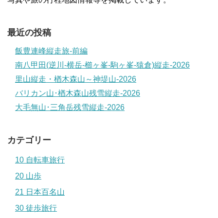
最近の投稿
飯豊連峰縦走旅-前編
南八甲田(逆川-横岳-櫛ヶ峯-駒ヶ峯-猿倉)縦走-2026
里山縦走・楢木森山～神堤山-2026
バリカン山･楢木森山残雪縦走-2026
大毛無山･三角岳残雪縦走-2026
カテゴリー
10 自転車旅行
20 山歩
21 日本百名山
30 徒歩旅行