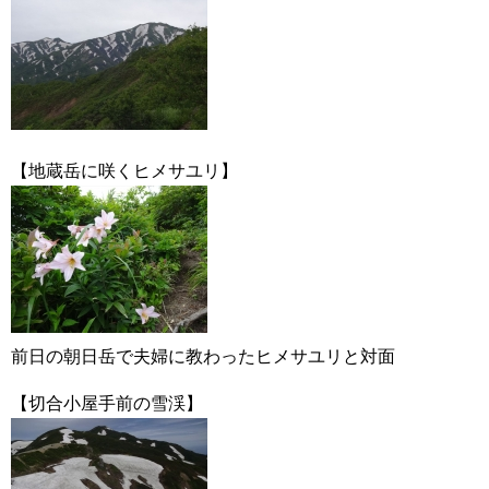
【地蔵岳に咲くヒメサユリ】
前日の朝日岳で夫婦に教わったヒメサユリと対面
【切合小屋手前の雪渓】