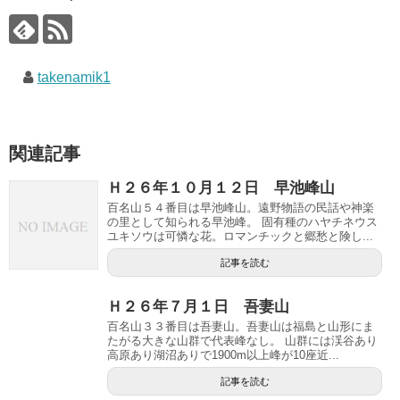
takenamik1
関連記事
Ｈ２６年１０月１２日 早池峰山
百名山５４番目は早池峰山。遠野物語の民話や神楽
の里として知られる早池峰。 固有種のハヤチネウス
ユキソウは可憐な花。ロマンチックと郷愁と険し...
記事を読む
Ｈ２６年７月１日 吾妻山
百名山３３番目は吾妻山。吾妻山は福島と山形にま
たがる大きな山群で代表峰なし。 山群には渓谷あり
高原あり湖沼ありで1900m以上峰が10座近...
記事を読む