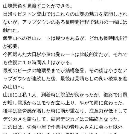
山塊景色を見渡すことができる。
日帰りピストン登山ではこれらの山塊の魅力を堪能しきれ
ないが、アップダウンのある長時間行程で魅力の一端には
触れた。
飯豊山への登山ルートは幾つもあるが、どれも長時間歩行
が必要。
今回選んだ大日杉小屋出発ルートは比較的楽だが、それで
も往復に１０時間以上はかかる。
最初のピークの地蔵岳までが結構急登。その後は小さなア
ップダウンが連続した後、最後は見晴らしの良い稜線を進
み山頂へ。
山頂には私１人。到着時は眺望が良かったが、復路では風
が増し雪渓からはモヤが立ち上り、やがて雨に変わった。
後半は疲労感が増した時に雨が重なり、注意力が低下して
デジカメを濡らして、結局デジカメはご臨終となった。
この日は、切合小屋で作業中の管理人さんに会った以外