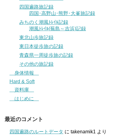
四国遍路旅記録
四国･高野山･熊野･大峯旅記録
みちのく潮風ﾄﾚｲﾙ記録
潮風ﾄﾚｲﾙ(蕪島～吉浜)記録
東北山歩旅記録
東日本徒歩旅の記録
青森県一周徒歩旅の記録
その他の旅記録
身体情報
Hard & Soft
資料庫
はじめに
最近のコメント
四国遍路のルートデータ
に
takenamik1
より