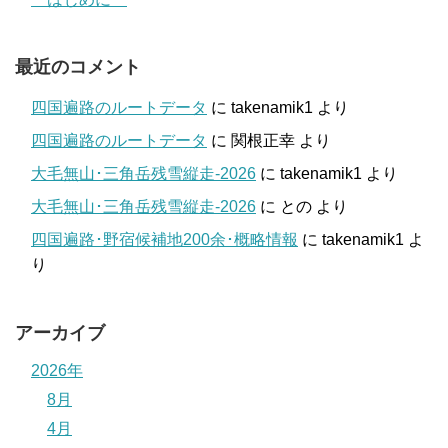
最近のコメント
四国遍路のルートデータ
に
takenamik1
より
四国遍路のルートデータ
に
関根正幸
より
大毛無山･三角岳残雪縦走-2026
に
takenamik1
より
大毛無山･三角岳残雪縦走-2026
に
との
より
四国遍路･野宿候補地200余･概略情報
に
takenamik1
よ
り
アーカイブ
2026年
8月
4月