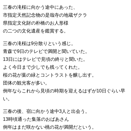
三春の滝桜に向かう途中にあった、
市指定天然記念物の是哉寺の地蔵ザクラ
県指定文化財の朴橋のお人形様
の二つの文化遺産を鑑賞する。
三春の滝桜は9分散りという感じ。
青森で9日のテレビで満開と聞いていた。
13日にはテレビで見頃の終りと聞いた。
よく今日まで少しでも残ってくれた。
桜の花が葉の緑とコントラストを醸し出す。
団体の観光客が多い。
例年ならこれから見頃の時期を迎えるはずが10日ぐらい早
い。
三春の後、宿に向かう途中3人と出会う。
13時頃通った集落のおばあさん
例年はまだ咲かない桃の花が満開だという。