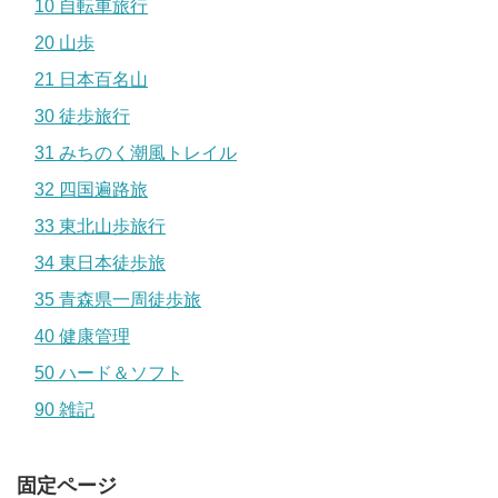
10 自転車旅行
20 山歩
21 日本百名山
30 徒歩旅行
31 みちのく潮風トレイル
32 四国遍路旅
33 東北山歩旅行
34 東日本徒歩旅
35 青森県一周徒歩旅
40 健康管理
50 ハード＆ソフト
90 雑記
固定ページ