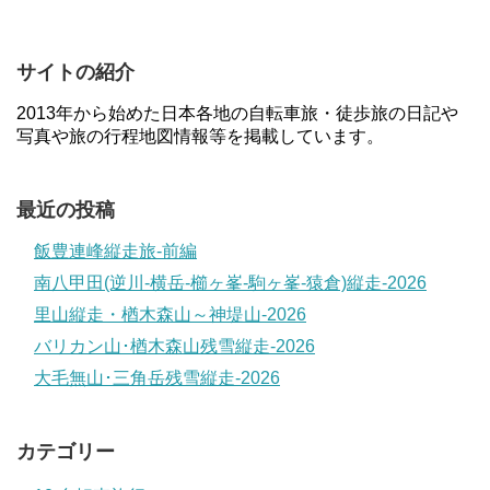
サイトの紹介
2013年から始めた日本各地の自転車旅・徒歩旅の日記や
写真や旅の行程地図情報等を掲載しています。
最近の投稿
飯豊連峰縦走旅-前編
南八甲田(逆川-横岳-櫛ヶ峯-駒ヶ峯-猿倉)縦走-2026
里山縦走・楢木森山～神堤山-2026
バリカン山･楢木森山残雪縦走-2026
大毛無山･三角岳残雪縦走-2026
カテゴリー