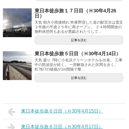
東日本徒歩旅１７日目（Ｈ30年4月26
日）
天気 朝方小雨後晴れ 昨夜野宿した道の駅宮古は震災
２年後の平成２５年に再オープン。 ２４時間開放の
無料休憩所もあるが悪戯されたりして...
記事を読む
東日本徒歩旅５日目（Ｈ30年4月14日）
天気 曇り 7時に小名浜グリーンホテルを出発。 工事
中の防波堤が続く。 一部解放された区間を歩く。
松?杉?の植栽が1m間隔で整...
記事を読む
東日本徒歩旅６日目（Ｈ30年4月15日）
東日本徒歩旅８日目（Ｈ30年4月17日）