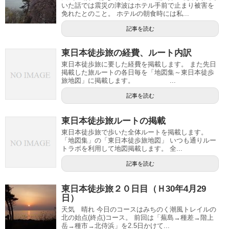
いた話では震災の津波はホテル手前で止まり被害を
免れたとのこと。 ホテルの朝食時には私...
記事を読む
東日本徒歩旅の経費、ルート内訳
東日本徒歩旅に要した経費を掲載します。 また先日
掲載した旅ルートの各日毎を「地図集～東日本徒歩
旅地図」に掲載します。 ...
記事を読む
東日本徒歩旅ルートの掲載
東日本徒歩旅で歩いた全体ルートを掲載します。
「地図集」の「東日本徒歩旅地図」 いつも通りルー
トラボを利用して地図掲載します。 全...
記事を読む
東日本徒歩旅２０日目（Ｈ30年4月29
日）
天気 晴れ 今日のコースはみちのく潮風トレイルの
北の始点(終点)コース。 前回は「蕪島→種差→階上
岳→種市→北侍浜」を2.5日かけて...