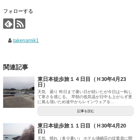
フォローする
takenamik1
関連記事
東日本徒歩旅１４日目（Ｈ30年4月23
日）
天気 曇り 昨日まで暑い日が続いたが今日は一転し
て寒さを感じる。 早朝の低気温が日中も上がらず更
に風も強いため途中からレインウェアを...
記事を読む
東日本徒歩旅１１日目（Ｈ30年4月20
日）
天気 晴れ（多少暑い） ホテル浦嶋荘の従業員に聞