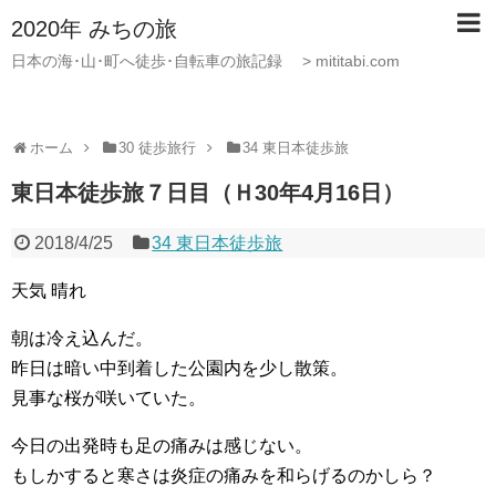
2020年 みちの旅
日本の海･山･町へ徒歩･自転車の旅記録 > mititabi.com
ホーム
30 徒歩旅行
34 東日本徒歩旅
東日本徒歩旅７日目（Ｈ30年4月16日）
2018/4/25
34 東日本徒歩旅
天気 晴れ
朝は冷え込んだ。
昨日は暗い中到着した公園内を少し散策。
見事な桜が咲いていた。
今日の出発時も足の痛みは感じない。
もしかすると寒さは炎症の痛みを和らげるのかしら？