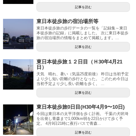
記事を読む
東日本徒歩旅の宿泊場所等
東日本徒歩旅の歩行データの一覧を「記録集～東日
本徒歩旅の記録」に掲載しました。 次に東日本徒歩
旅の宿泊場所の情報をまとめて掲載します。...
記事を読む
東日本徒歩旅１２日目（Ｈ30年4月21
日）
天気 晴れ、暑い（気温25度前後） 昨日は当初予定
より少し短い距離の歩行となった。 このため今日は
当初予定より少し長い距離を歩く。 ...
記事を読む
東日本徒歩旅0日目(H30年4月9〜10日)
今回は東日本の太平洋側を歩く計画。 千葉の犬吠埼
を出発し青森まで1,000km弱を22日かけて歩く予
定。 4月9日21時に夜行バスで青森...
記事を読む