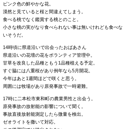
ピンク色の鮮やかな花。
漠然と見ていると桜と間違えてしまう。
食べる桃でなく鑑賞する桃とのこと。
小さな桃の実がなり食べられない事は無いけれども食べな
いそうだ。
14時頃に県道沿いで出会ったおばあさん
県道沿いの花壇の花をボランティア管理中。
甘草を改良した品種ともう1品種植える予定。
すぐ脇には八重桜があり例年なら5月開花。
今年はあと1週間ほどで咲くと思う。
周囲には牧場があり原発事故で一時避難。
17時に二本松市東和町の農業男性と出会う。
原発事故の放射能の影響について聞く。
事故直後放射能測定したら微量を検出。
ゼオライトを撒いて対応。