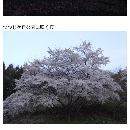
つつじケ丘公園に咲く桜