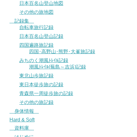
日本百名山登山地図
その他の旅地図
記録集
自転車旅行記録
日本百名山登山記録
四国遍路旅記録
四国･高野山･熊野･大峯旅記録
みちのく潮風ﾄﾚｲﾙ記録
潮風ﾄﾚｲﾙ(蕪島～吉浜)記録
東北山歩旅記録
東日本徒歩旅の記録
青森県一周徒歩旅の記録
その他の旅記録
身体情報
Hard & Soft
資料庫
はじめに