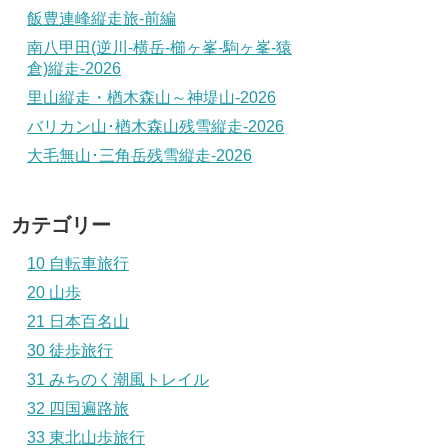
飯豊連峰縦走旅-前編
南八甲田(逆川-横岳-櫛ヶ峯-駒ヶ峯-猿
倉)縦走-2026
里山縦走・楢木森山～神堤山-2026
バリカン山･楢木森山残雪縦走-2026
大毛無山･三角岳残雪縦走-2026
カテゴリー
10 自転車旅行
20 山歩
21 日本百名山
30 徒歩旅行
31 みちのく潮風トレイル
32 四国遍路旅
33 東北山歩旅行