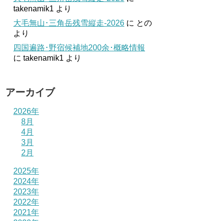
takenamik1
より
大毛無山･三角岳残雪縦走-2026
に
との
より
四国遍路･野宿候補地200余･概略情報
に
takenamik1
より
アーカイブ
2026年
8月
4月
3月
2月
2025年
2024年
2023年
2022年
2021年