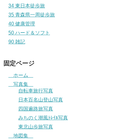
34 東日本徒歩旅
35 青森県一周徒歩旅
40 健康管理
50 ハード＆ソフト
90 雑記
固定ページ
ホーム
写真集
自転車旅行写真
日本百名山登山写真
四国遍路旅写真
みちのく潮風ﾄﾚｲﾙ写真
東北山歩旅写真
地図集