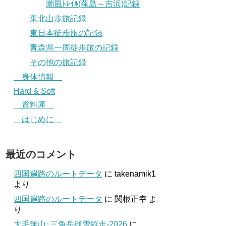
潮風ﾄﾚｲﾙ(蕪島～吉浜)記録
東北山歩旅記録
東日本徒歩旅の記録
青森県一周徒歩旅の記録
その他の旅記録
身体情報
Hard & Soft
資料庫
はじめに
最近のコメント
四国遍路のルートデータ
に
takenamik1
より
四国遍路のルートデータ
に
関根正幸
よ
り
大毛無山･三角岳残雪縦走-2026
に