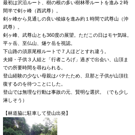
最初は沢沿ルート、樹の根の多い樹林帯ルートを進み２時
間半で剣ヶ峰（西武尊）。
剣ヶ峰から見通しの良い稜線を進み約１時間で武尊山（沖
武尊）。
剣ヶ峰、武尊山とも360度の展望。ただこの日はモヤ気味。
平ヶ岳、至仏山、燧ケ岳を視認。
下山路の須原尾根ルートで７人ほどとすれ違う。
夫婦・子供３人組と「行者ころげ」過ぎで出会い、山頂ま
での所要時間を尋ねられる。
登山経験の少ない母親はバテたため、旦那と子供が山頂往
復するのを待つことにした。
登山では無理な行動は事故の元、賢明な選択。（でも少し
淋しそう）
【林道脇に駐車して登山出発】