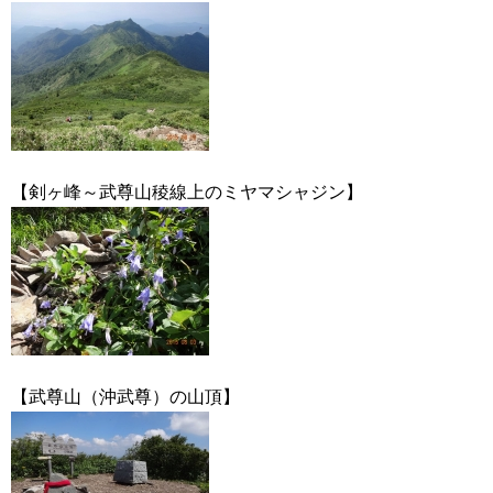
【剣ヶ峰～武尊山稜線上のミヤマシャジン】
【武尊山（沖武尊）の山頂】