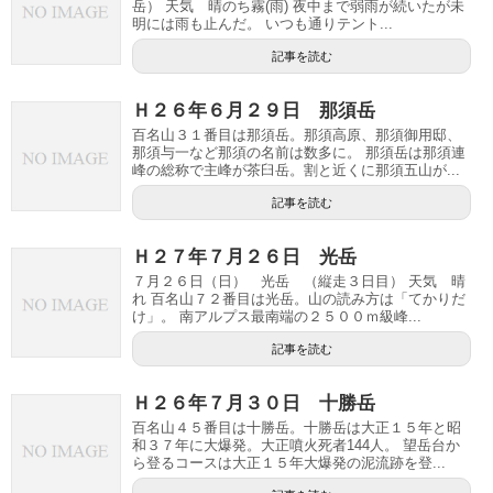
岳） 天気 晴のち霧(雨) 夜中まで弱雨が続いたが未
明には雨も止んだ。 いつも通りテント...
記事を読む
Ｈ２６年６月２９日 那須岳
百名山３１番目は那須岳。那須高原、那須御用邸、
那須与一など那須の名前は数多に。 那須岳は那須連
峰の総称で主峰が茶臼岳。割と近くに那須五山が...
記事を読む
Ｈ２７年７月２６日 光岳
７月２６日（日） 光岳 （縦走３日目） 天気 晴
れ 百名山７２番目は光岳。山の読み方は「てかりだ
け」。 南アルプス最南端の２５００ｍ級峰...
記事を読む
Ｈ２６年７月３０日 十勝岳
百名山４５番目は十勝岳。十勝岳は大正１５年と昭
和３７年に大爆発。大正噴火死者144人。 望岳台か
ら登るコースは大正１５年大爆発の泥流跡を登...