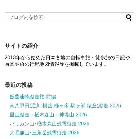
サイトの紹介
2013年から始めた日本各地の自転車旅・徒歩旅の日記や
写真や旅の行程地図情報等を掲載しています。
最近の投稿
飯豊連峰縦走旅-前編
南八甲田(逆川-横岳-櫛ヶ峯-駒ヶ峯-猿倉)縦走-2026
里山縦走・楢木森山～神堤山-2026
バリカン山･楢木森山残雪縦走-2026
大毛無山･三角岳残雪縦走-2026