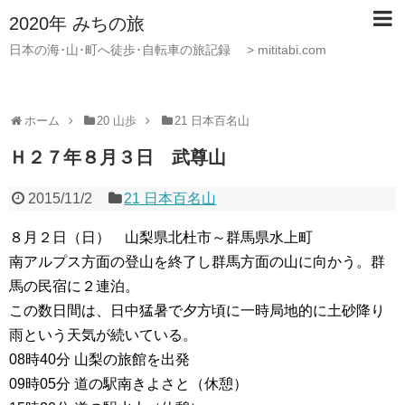
2020年 みちの旅
日本の海･山･町へ徒歩･自転車の旅記録 > mititabi.com
ホーム
20 山歩
21 日本百名山
Ｈ２７年８月３日 武尊山
2015/11/2
21 日本百名山
８月２日（日） 山梨県北杜市～群馬県水上町
南アルプス方面の登山を終了し群馬方面の山に向かう。群
馬の民宿に２連泊。
この数日間は、日中猛暑で夕方頃に一時局地的に土砂降り
雨という天気が続いている。
08時40分 山梨の旅館を出発
09時05分 道の駅南きよさと（休憩）