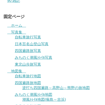
90 雑記
固定ページ
ホーム
写真集
自転車旅行写真
日本百名山登山写真
四国遍路旅写真
みちのく潮風ﾄﾚｲﾙ写真
東北山歩旅写真
地図集
自転車旅行地図
四国遍路旅地図
逆打ち四国遍路～高野山～熊野の旅地図
みちのく潮風ﾄﾚｲﾙ地図
潮風ﾄﾚｲﾙ地図(蕪島～吉浜)