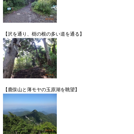
【沢を通り、樹の根の多い道を通る】
【鹿俣山と薄モヤの玉原湖を眺望】