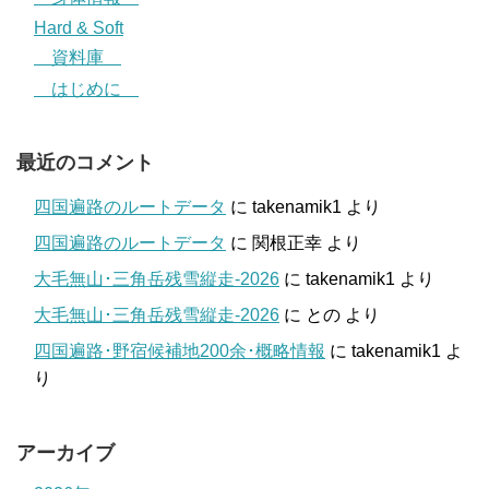
Hard & Soft
資料庫
はじめに
最近のコメント
四国遍路のルートデータ
に
takenamik1
より
四国遍路のルートデータ
に
関根正幸
より
大毛無山･三角岳残雪縦走-2026
に
takenamik1
より
大毛無山･三角岳残雪縦走-2026
に
との
より
四国遍路･野宿候補地200余･概略情報
に
takenamik1
よ
り
アーカイブ