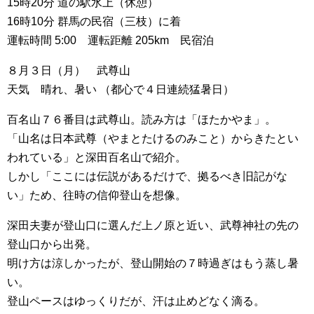
15時20分 道の駅水上（休憩）
16時10分 群馬の民宿（三枝）に着
運転時間 5:00 運転距離 205km 民宿泊
８月３日（月） 武尊山
天気 晴れ、暑い （都心で４日連続猛暑日）
百名山７６番目は武尊山。読み方は「ほたかやま」。
「山名は日本武尊（やまとたけるのみこと）からきたとい
われている」と深田百名山で紹介。
しかし「ここには伝説があるだけで、拠るべき旧記がな
い」ため、往時の信仰登山を想像。
深田夫妻が登山口に選んだ上ノ原と近い、武尊神社の先の
登山口から出発。
明け方は涼しかったが、登山開始の７時過ぎはもう蒸し暑
い。
登山ペースはゆっくりだが、汗は止めどなく滴る。