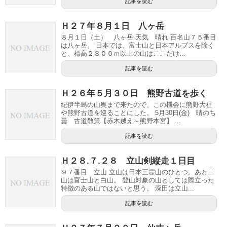
記事を読む
Ｈ２７年８月１日 八ヶ岳
８月１日（土） 八ヶ岳 天気 晴れ 百名山７５番目
は八ヶ岳。 日本では、富士山と日本アルプスを除く
と、標高２８００ｍ以上の山はここだけ...
記事を読む
Ｈ２６年５月３０日 熊野古道を歩く
紀伊半島の山奥まで来たので、この機会に熊野大社
や熊野古道を巡ることにした。 5月30日(金) 晴のち
曇 古道散策【赤木越え～熊野本宮】 ...
記事を読む
Ｈ２８.７.２８ 立山剣縦走１日目
９７番目 立山 立山は日本三霊山のひとつ。あと二
山は富士山と白山。 登山対象の山としては際立った
特徴のある山ではないと思う。 深田は立山...
記事を読む