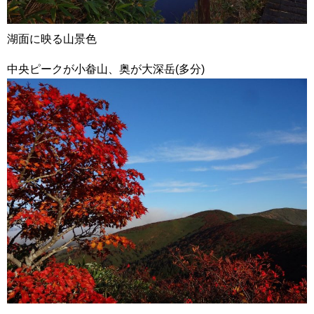
湖面に映る山景色
中央ピークが小畚山、奥が大深岳(多分)