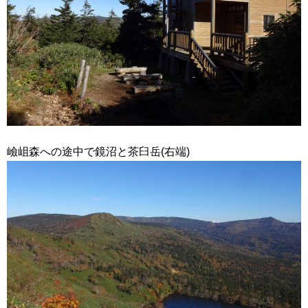
嶮岨森への途中で鏡沼と茶臼岳(右端)