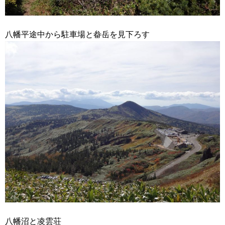
八幡平途中から駐車場と畚岳を見下ろす
八幡沼と凌雲荘