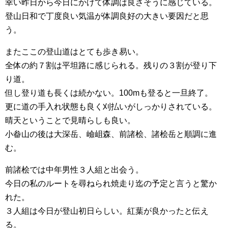
幸い昨日から今日にかけて体調は良さそうに感じている。
登山日和で丁度良い気温が体調良好の大きい要因だと思
う。
またここの登山道はとても歩き易い。
全体の約７割は平坦路に感じられる。残りの３割が登り下
り道。
但し登り道も長くは続かない。100mも登ると一旦終了。
更に道の手入れ状態も良く刈払いがしっかりされている。
晴天ということで見晴らしも良い。
小畚山の後は大深岳、嶮岨森、前諸桧、諸桧岳と順調に進
む。
前諸桧では中年男性３人組と出会う。
今日の私のルートを尋ねられ焼走り迄の予定と言うと驚か
れた。
３人組は今日が登山初日らしい。紅葉が良かったと伝え
る。