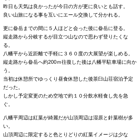
昨日も天気は良かったが今日の方が更に良いとも話す。
良い山旅になる事を互いにエール交換して分かれる。
更に畚岳までの間に５人ほどと会った後に畚岳に登る。
縦走路から分岐するが目立つ山なので思わず登りたくな
る。
八幡平から近距離で手軽に３６０度の大展望が楽しめる。
縦走路から畚岳へ約200ｍ往復した後は八幡平駐車場に向か
う。
当初は休憩所でゆっくり昼食休憩した後茶臼山荘宿泊予定
だった。
しかし予定変更のため空地で約１０分飲水軽食し先を急
ぐ。
八幡平周辺は紅葉が綺麗だが山頂周辺は湿原と針葉樹が多
い。
山頂周辺に限定すると色とりどりの紅葉イメージは少な