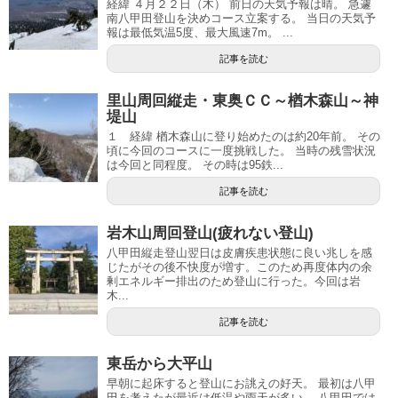
経緯 ４月２２日（木） 前日の天気予報は晴。 急遽
南八甲田登山を決めコース立案する。 当日の天気予
報は最低気温5度、最大風速7m。 ...
記事を読む
里山周回縦走・東奥ＣＣ～楢木森山～神
堤山
１ 経緯 楢木森山に登り始めたのは約20年前。 その
頃に今回のコースに一度挑戦した。 当時の残雪状況
は今回と同程度。 その時は95鉄...
記事を読む
岩木山周回登山(疲れない登山)
八甲田縦走登山翌日は皮膚疾患状態に良い兆しを感
じたがその後不快度が増す。このため再度体内の余
剰エネルギー排出のため登山に行った。今回は岩
木...
記事を読む
東岳から大平山
早朝に起床すると登山にお誂えの好天。 最初は八甲
田を考えたが最近は低温や雨天が多い。 八甲田では