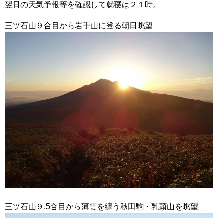
翌日の天気予報等を確認して就寝は２１時。
三ツ石山９合目から岩手山に登る朝日眺望
三ツ石山９.5合目から薄雲を纏う秋田駒・乳頭山を眺望