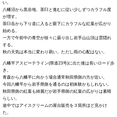
い。
八幡沼から黒谷地、茶臼と進むに従い少しずつカラフル度
が増す。
茶臼岳から下り道に入ると眼下にカラフルな紅葉が広がり
始める。
一方で午前中の青空が徐々に曇り出し岩手山山頂は雲隠れ
する。
秋の天気は本当に変わり易い。ただし雨の心配はない。
八幡平アスピーテライン(県道23号)に出た後は長いロード歩
き。
青森から八幡平に向かう場合通常秋田県側の方が近い。
今回八幡平から岩手県側を通るのは初体験かもしれない。
秋田県側の紅葉も綺麗だが岩手県側の紅葉の広がりは素晴
らしい。
途中ではアイスクリームの屋台販売を３箇所ほど見かけ
た。