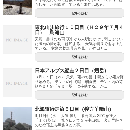
もしかしたら降雪している可能性もある。 ...
記事を読む
東北山歩旅行１０日目（Ｈ２９年７月４
日） 鳥海山
天気 曇りのち雨 夜中から未明にかけて聞こえてい
た風雨の音が朝には静まる。 天気は曇りで雨は止ん
でいる。 衣類の乾燥具合を見たが昨日と...
記事を読む
日本アルプス縦走２日目（剱岳）
８月３１日（木） 天気 雨のち曇 未明から小雨が降
り始める。 テントの中で軽い朝食後、テント内の荷
物をまとめ「かまど場」に移動する。 か...
記事を読む
北海道縦走旅５日目（後方羊蹄山）
8月19日（水） 天気 曇り、最高気温 28℃ 宿主人に
「よく眠れた」礼を伝えて５時半出発。 犬が早起き
のため宿主も早起きとの事。...