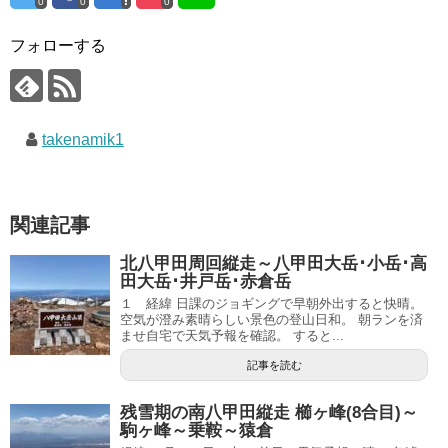
0
0
0
フォローする
takenamik1
関連記事
北八甲田周回縦走～八甲田大岳･小岳･高
田大岳･井戸岳･赤倉岳
１ 経緯 日課のジョギングで早朝外出すると快晴。
空気が澄み素晴らしい景色の登山日和。 朝ランを済
ませ自宅で天気予報を確認。 すると...
記事を読む
残雪期の南八甲田縦走 櫛ヶ峰(8合目)～
駒ヶ峰～乗鞍～猿倉