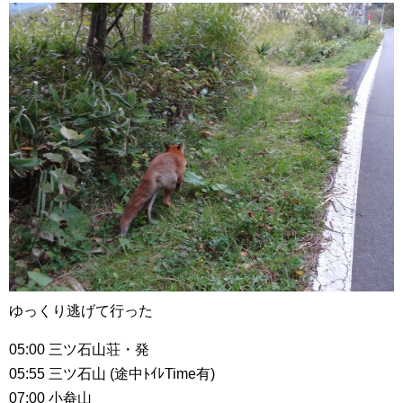
ゆっくり逃げて行った
05:00 三ツ石山荘・発
05:55 三ツ石山 (途中ﾄｲﾚTime有)
07:00 小畚山