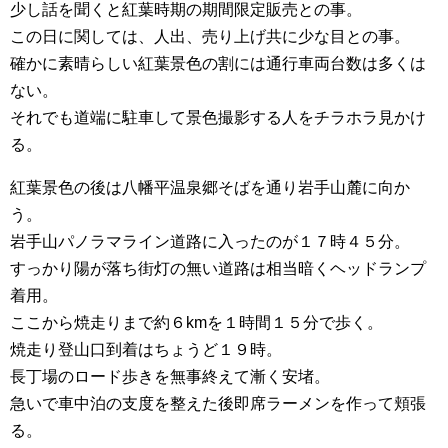
少し話を聞くと紅葉時期の期間限定販売との事。
この日に関しては、人出、売り上げ共に少な目との事。
確かに素晴らしい紅葉景色の割には通行車両台数は多くは
ない。
それでも道端に駐車して景色撮影する人をチラホラ見かけ
る。
紅葉景色の後は八幡平温泉郷そばを通り岩手山麓に向か
う。
岩手山パノラマライン道路に入ったのが１７時４５分。
すっかり陽が落ち街灯の無い道路は相当暗くヘッドランプ
着用。
ここから焼走りまで約６kmを１時間１５分で歩く。
焼走り登山口到着はちょうど１９時。
長丁場のロード歩きを無事終えて漸く安堵。
急いで車中泊の支度を整えた後即席ラーメンを作って頬張
る。