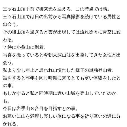
三ツ石山頂手前で御来光を迎える。この時点では晴。
三ツ石山頂では日の出前から写真撮影を続けている男性と
出会う。
その後山頂を過ぎると雲が出現しては流れ徐々に青空に変
わる。
７時に小畚山に到着。
写真を撮っていると今朝大深山荘を出発してきた女性と出
会う。
私より少し年上と思われ山慣れした様子の単独登山者。
話をすると昨年も同じ時期に来てとても寒い体験をしたと
の事。
もしかすると私と同時期に近い山域を登山していたのか
も。
今日は岩手山８合目を目指すとの事。
お互いに山を満喫し楽しい旅になる事を祈り互いの道に分
かれる。