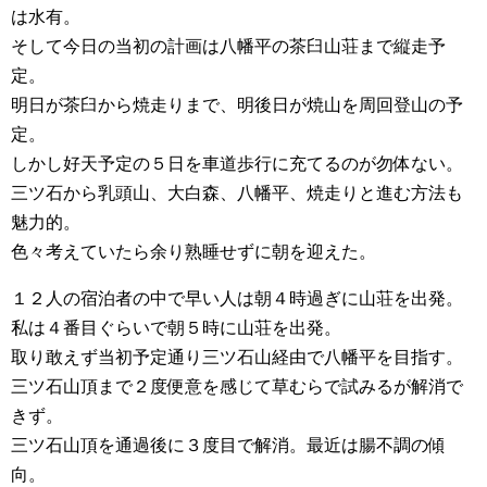
は水有。
そして今日の当初の計画は八幡平の茶臼山荘まで縦走予
定。
明日が茶臼から焼走りまで、明後日が焼山を周回登山の予
定。
しかし好天予定の５日を車道歩行に充てるのが勿体ない。
三ツ石から乳頭山、大白森、八幡平、焼走りと進む方法も
魅力的。
色々考えていたら余り熟睡せずに朝を迎えた。
１２人の宿泊者の中で早い人は朝４時過ぎに山荘を出発。
私は４番目ぐらいで朝５時に山荘を出発。
取り敢えず当初予定通り三ツ石山経由で八幡平を目指す。
三ツ石山頂まで２度便意を感じて草むらで試みるが解消で
きず。
三ツ石山頂を通過後に３度目で解消。最近は腸不調の傾
向。