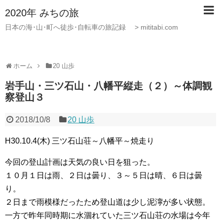
2020年 みちの旅
日本の海･山･町へ徒歩･自転車の旅記録 > mititabi.com
ホーム
20 山歩
岩手山・三ツ石山・八幡平縦走（２）～体調観
察登山３
2018/10/8
20 山歩
H30.10.4(木) 三ツ石山荘～八幡平～焼走り
今回の登山計画は天気の良い日を狙った。
１０月１日は雨、２日は曇り、３～５日は晴、６日は曇
り。
２日まで雨模様だったため登山道は少し泥濘が多い状態。
一方で昨年同時期に水涸れていた三ツ石山荘の水場は今年