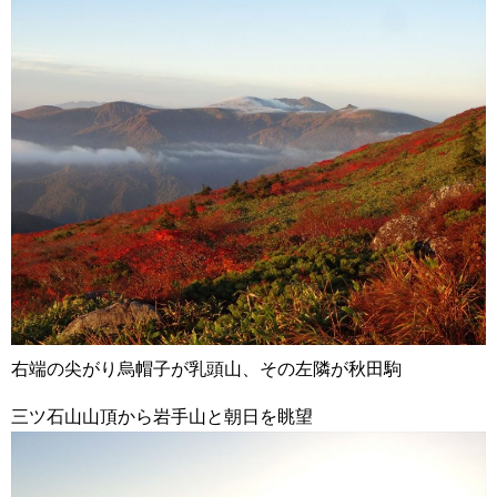
右端の尖がり烏帽子が乳頭山、その左隣が秋田駒
三ツ石山山頂から岩手山と朝日を眺望