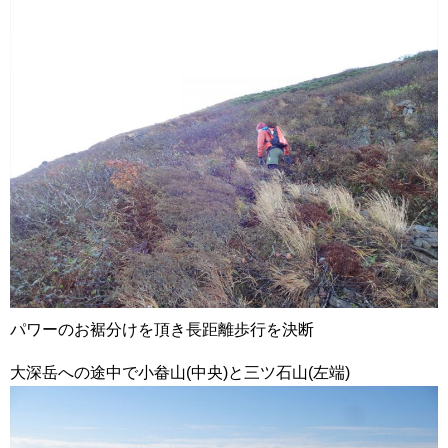
パワーのお裾分けを頂き長距離歩行を決断
大深岳への途中で小畚山(中央)と三ツ石山(左端)