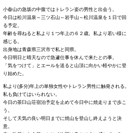
小畚山の急坂の中腹ではトレラン姿の男性と出会う。
今日は松川温泉～三ツ石山～岩手山～松川温泉を１日で回
る予定。
年齢を尋ねると私より１つ年上の６２歳。私より若い様に
感じる。
出身地は青森県三沢市で私と同県。
今日明日と晴天なので急遽仕事を休んで来たとの事。
「気をつけて」とエールを送ると山頂に向かい軽やかに登
り始めた。
私より(多分)年上の単独女性やトレラン男性に触発される。
私も負けてはいられない。
今日の茶臼山荘宿泊予定を止めて今日中に焼走りまで歩こ
う。
そして天気の良い明日までに焼山を登山し終えようと決
意。