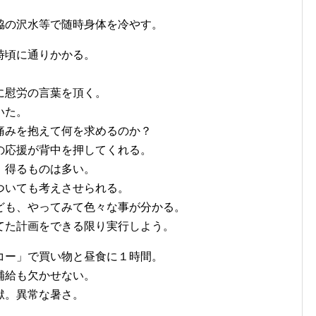
脇の沢水等で随時身体を冷やす。
時頃に通りかかる。
に慰労の言葉を頂く。
いた。
痛みを抱えて何を求めるのか？
の応援が背中を押してくれる。
、得るものは多い。
ついても考えさせられる。
ども、やってみて色々な事が分かる。
てた計画をできる限り実行しよう。
コー」で買い物と昼食に１時間。
補給も欠かせない。
獄。異常な暑さ。