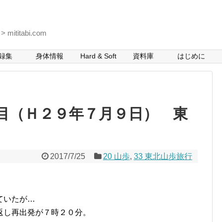
itabi.com
録集
身体情報
Hard & Soft
資料庫
はじめに
目（Ｈ２９年７月９日） 東
2017/7/25
20 山歩
,
33 東北山歩旅行
ていたが…
返し再出発が７時２０分。