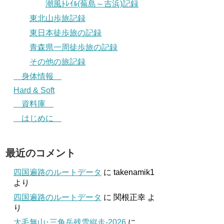
潮風ﾄﾚｲﾙ(蕪島～吉浜)記録
東北山歩旅記録
東日本徒歩旅の記録
青森県一周徒歩旅の記録
その他の旅記録
身体情報
Hard & Soft
資料庫
はじめに
最近のコメント
四国遍路のルートデータ
に
takenamik1
より
四国遍路のルートデータ
に
関根正幸
よ
り
大毛無山･三角岳残雪縦走-2026
に