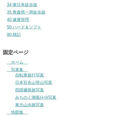
34 東日本徒歩旅
35 青森県一周徒歩旅
40 健康管理
50 ハード＆ソフト
90 雑記
固定ページ
ホーム
写真集
自転車旅行写真
日本百名山登山写真
四国遍路旅写真
みちのく潮風ﾄﾚｲﾙ写真
東北山歩旅写真
地図集