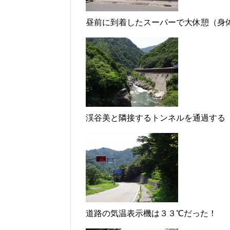
昼前に到着したスーパーで大休憩（身
渓谷美と隣接するトンネルを通過する
道路の気温表示機は３３℃だった！