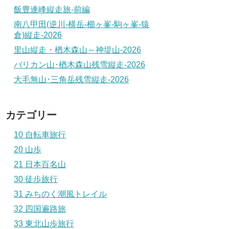
飯豊連峰縦走旅-前編
南八甲田(逆川-横岳-櫛ヶ峯-駒ヶ峯-猿
倉)縦走-2026
里山縦走・楢木森山～神堤山-2026
バリカン山･楢木森山残雪縦走-2026
大毛無山･三角岳残雪縦走-2026
カテゴリー
10 自転車旅行
20 山歩
21 日本百名山
30 徒歩旅行
31 みちのく潮風トレイル
32 四国遍路旅
33 東北山歩旅行