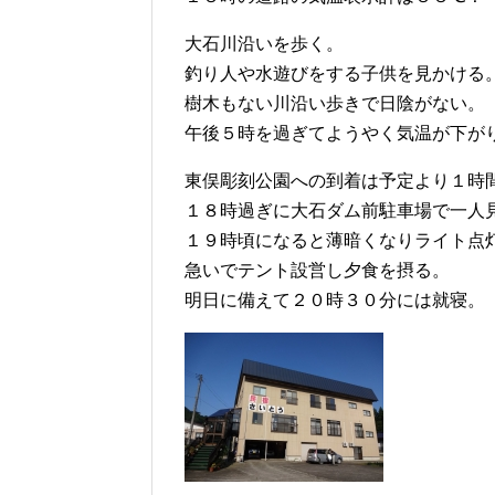
大石川沿いを歩く。
釣り人や水遊びをする子供を見かける
樹木もない川沿い歩きで日陰がない。
午後５時を過ぎてようやく気温が下が
東俣彫刻公園への到着は予定より１時
１８時過ぎに大石ダム前駐車場で一人
１９時頃になると薄暗くなりライト点
急いでテント設営し夕食を摂る。
明日に備えて２０時３０分には就寝。