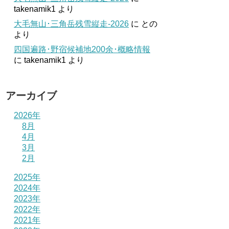
takenamik1
より
大毛無山･三角岳残雪縦走-2026
に
との
より
四国遍路･野宿候補地200余･概略情報
に
takenamik1
より
アーカイブ
2026年
8月
4月
3月
2月
2025年
2024年
2023年
2022年
2021年