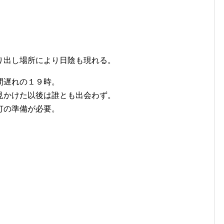
。
り出し場所により日陰も現れる。
間遅れの１９時。
見かけた以後は誰とも出会わず。
灯の準備が必要。