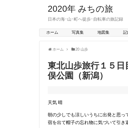
2020年 みちの旅
日本の海･山･町へ徒歩･自転車の旅記録 > mit
ホーム
写真集
地図集
記
ホーム
20 山歩
東北山歩旅行１５日
俣公園（新潟）
天気 晴
朝の少しでも涼しいうちに出発と思っ
宿を出て帽子の忘れ物に気づいて引き