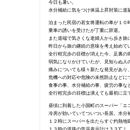
今日も暑い。
水分補給に気をつけ体温上昇対策に道
泊まった民宿の若女将運転の車が１０
乗車の誘いを受けたが丁重に辞退。
また道端で気さくな老婦人から歩き旅
昨日から旅の継続の意味を考え始めて
全行程完歩の目標が消えた今、足裏の
弱気になりかけていたが、見知らぬ人
痛みについても様々新たな発見があり
危機への対応や危険の未然防止などに
食事の事、水分補給の事、疲労の事な
全行程完歩の目標は潰えても最初に立
昼頃に到着した小国町のスーパー「エ
冷房が効いていてついつい長居。水分
１２時にスーパーを出たらすぐ灼熱地
１３時の道路の気温表示計は３３℃！