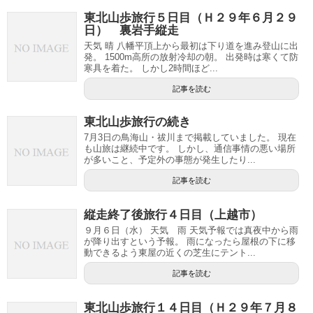
東北山歩旅行５日目（Ｈ２９年６月２９
日） 裏岩手縦走
天気 晴 八幡平頂上から最初は下り道を進み登山に出
発。 1500m高所の放射冷却の朝。 出発時は寒くて防
寒具を着た。 しかし2時間ほど...
記事を読む
東北山歩旅行の続き
7月3日の鳥海山・祓川まで掲載していました。 現在
も山旅は継続中です。 しかし、通信事情の悪い場所
が多いこと、予定外の事態が発生したり...
記事を読む
縦走終了後旅行４日目（上越市）
９月６日（水） 天気 雨 天気予報では真夜中から雨
が降り出すという予報。 雨になったら屋根の下に移
動できるよう東屋の近くの芝生にテント...
記事を読む
東北山歩旅行１４日目（Ｈ２９年７月８