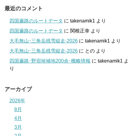
最近のコメント
四国遍路のルートデータ
に
takenamik1
より
四国遍路のルートデータ
に
関根正幸
より
大毛無山･三角岳残雪縦走-2026
に
takenamik1
より
大毛無山･三角岳残雪縦走-2026
に
との
より
四国遍路･野宿候補地200余･概略情報
に
takenamik1
よ
り
アーカイブ
2026年
8月
4月
3月
2月