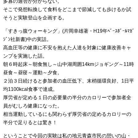
多寡の適否が分からない。
そこで発想転換して食料をどこまで節減しても歩けるか試
そうと実験登山を企画する。
「すきっ腹ウォーキング」(片岡幸雄著・H19年ﾍﾞｰｽﾎﾞｰﾙﾏｶﾞ
ｼﾞﾝ社新書)中の実話。
高血圧等の健康に不安を抱えた人達を対象に健康改善キャ
ンプを実施した話。
朝６時起床～朝食無し～山中湖周囲14kmジョギング～11時
昼食～昼寝～運動～夕食。
２泊３日続けると参加者の血圧低下、末梢循環良好、1日平
均1100kcal食事で達成。
厚労省が定める１日の必要量の半分のカロリーで参加者全
員がむしろ健康になった。
相当運動しているにも関わらず厚労省の定めるカロリーの
半分で足りるとは驚き！
ということで今回の実験は私の地元青森市民の憩いの山・