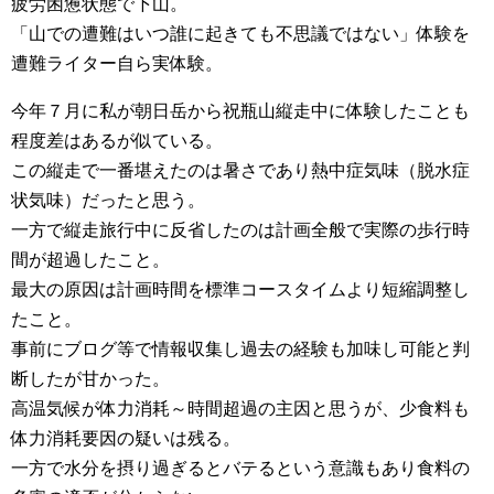
疲労困憊状態で下山。
「山での遭難はいつ誰に起きても不思議ではない」体験を
遭難ライター自ら実体験。
今年７月に私が朝日岳から祝瓶山縦走中に体験したことも
程度差はあるが似ている。
この縦走で一番堪えたのは暑さであり熱中症気味（脱水症
状気味）だったと思う。
一方で縦走旅行中に反省したのは計画全般で実際の歩行時
間が超過したこと。
最大の原因は計画時間を標準コースタイムより短縮調整し
たこと。
事前にブログ等で情報収集し過去の経験も加味し可能と判
断したが甘かった。
高温気候が体力消耗～時間超過の主因と思うが、少食料も
体力消耗要因の疑いは残る。
一方で水分を摂り過ぎるとバテるという意識もあり食料の