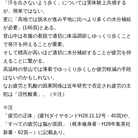
「汗を出さないよう歩く」については実体験上共感する
が、簡単ではない。
更に「高地では脱水が進み平地に比べより多くの水分補給
が必要」(146頁)とある。
登山中は衣服の着脱で適切に体温調節しゆっくり歩くこと
で発汗を抑えることが重要。
そして標高が高いほど適切に水分補給することが疲労を抑
えることに繋がる。
高温時の登山では薄着でゆっくり歩くしか疲労軽減の手段
はないのかもしれない。
なお疲労と乳酸の因果関係は近年研究で否定され疲労の主
犯は「活性酸素」。（※注）
※注
「疲労の正体」(週刊ダイヤモンドH28.11.12号・40頁)や、
「すべての疲労は脳が原因」（梶本修身著・H28年集英社
新書・62頁～）に記載あり。