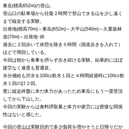
東岳(標高652m)の登山。
登山口の駐車場から往復２時間で登山できる山を少し遠く
まで縦走する実験。
出発地(標高70m)～東岳(652m)～大平山(540m)～久栗坂林
道(70m)～出発地･終
過去に２回歩いて休憩を除き５時間（国道歩きを入れて）
ほどで周回している。
今回は朝から食事を摂らず歩き続ける実験。結果的にほぼ
疲労なく速度も普通並。
水分補給も沢水を100cc飲水１回と４時間経過時に100cc飲
水１回の計２回。
更に縦走終盤に未だ体力があったため東岳にもう一度登頂
してから下山した。
今回の実験からは食料摂取量と体力や疲労には密接な関係
性はないと感じた。
今回の登山は実験目的で多少負荷を増やそうと日帰りだが