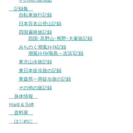
その他の旅地図
記録集
自転車旅行記録
日本百名山登山記録
四国遍路旅記録
四国･高野山･熊野･大峯旅記録
みちのく潮風ﾄﾚｲﾙ記録
潮風ﾄﾚｲﾙ(蕪島～吉浜)記録
東北山歩旅記録
東日本徒歩旅の記録
青森県一周徒歩旅の記録
その他の旅記録
身体情報
Hard & Soft
資料庫
はじめに