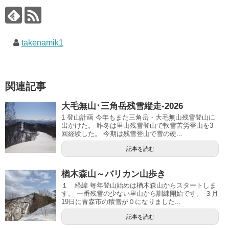
takenamik1
関連記事
大毛無山･三角岳残雪縦走-2026
1 登山計画 今年もまた三角岳・大毛無山残雪登山に
出かけた。 昨冬は里山残雪登山で軟雪苦労登山を3
回経験した。 今期は残雪登山で雪の硬...
記事を読む
楢木森山～バリカン山歩き
１ 経緯 毎年登山始めは楢木森山からスタートしま
す。 一番残雪の少ない里山から訓練開始です。 ３月
19日に青森市の積雪が０になりました...
記事を読む