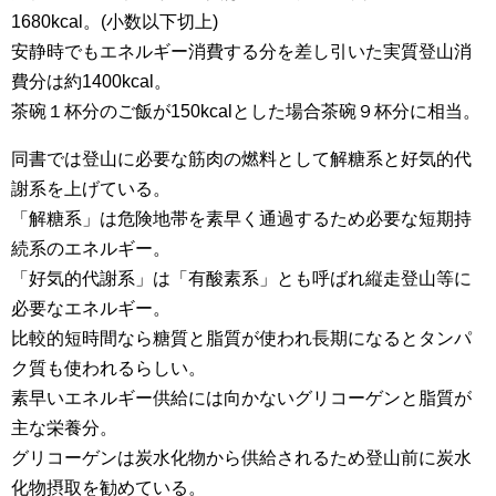
1680kcal。(小数以下切上)
安静時でもエネルギー消費する分を差し引いた実質登山消
費分は約1400kcal。
茶碗１杯分のご飯が150kcalとした場合茶碗９杯分に相当。
同書では登山に必要な筋肉の燃料として解糖系と好気的代
謝系を上げている。
「解糖系」は危険地帯を素早く通過するため必要な短期持
続系のエネルギー。
「好気的代謝系」は「有酸素系」とも呼ばれ縦走登山等に
必要なエネルギー。
比較的短時間なら糖質と脂質が使われ長期になるとタンパ
ク質も使われるらしい。
素早いエネルギー供給には向かないグリコーゲンと脂質が
主な栄養分。
グリコーゲンは炭水化物から供給されるため登山前に炭水
化物摂取を勧めている。