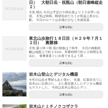
日） 大朝日岳・祝瓶山（朝日連峰縦走
２）
天気 晴れ 今日は予定の５時出発より２０分早い出
発。 天気は快晴。眺望良好だろうが気温上昇が心
配。 今日のルートは水場が少なく水袋容器...
記事を読む
東北山歩旅行１８日目（Ｈ２９年７月１
２日） 裏磐梯
天気 曇り時々晴 宿の朝食は７時半。 今日の移動距
離は地図上で約３６km、所要時間で約１０時間を見
込む。 食事後直ぐに出発できるよう荷...
記事を読む
岩木山登山とデジタル機器
今年の山歩き季節もあと僅か。 先週、紅葉目当てに
岩木山に出掛けた。 また最近購入したデジタル機器
もテストした。 今回は岩木山登山とデジ...
記事を読む
岩木山とミチノクコザクラ