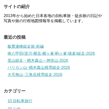
サイトの紹介
2013年から始めた日本各地の自転車旅・徒歩旅の日記や
写真や旅の行程地図情報等を掲載しています。
最近の投稿
飯豊連峰縦走旅-前編
南八甲田(逆川-横岳-櫛ヶ峯-駒ヶ峯-猿倉)縦走-2026
里山縦走・楢木森山～神堤山-2026
バリカン山･楢木森山残雪縦走-2026
大毛無山･三角岳残雪縦走-2026
カテゴリー
10 自転車旅行
20 山歩