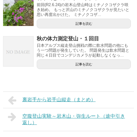
前回(R2.6.24)の岩木山登山時はミチノクコザクラ咲
き始め。 もっと沢山のミチノクコザクラが見たいと
思い再度出かけた。 ミチノクコザ...
記事を読む
秋の体力測定登山・１回目
日本アルプス縦走登山挑戦の際に飲水問題の他にも
う一つ問題が発生していた。 問題発生は飲水問題と
同じ４日目でコンデジカメラが起動しなくなっ...
記事を読む
裏岩手から岩手山縦走（まとめ）
空腹登山実験～岩木山・弥生ルート（途中引き
返し）