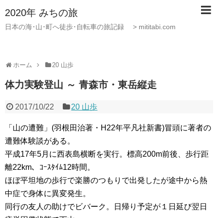
2020年 みちの旅
日本の海･山･町へ徒歩･自転車の旅記録 > mititabi.com
ホーム
20 山歩
体力実験登山 ～ 青森市・東岳縦走
2017/10/22
20 山歩
「山の遭難」(羽根田治著・H22年平凡社新書)冒頭に著者の
遭難体験談がある。
平成17年5月に西表島横断を実行。標高200m前後、歩行距
離22km、ｺｰｽﾀｲﾑ12時間。
ほぼ平坦地の歩行で楽勝のつもりで出発したが途中から熱
中症で身体に異変発生。
同行の友人の助けでビバーク。日帰り予定が１日延び翌日