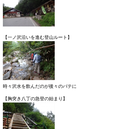
【一ノ沢沿いを進む登山ルート】
時々沢水を飲んだのが後々のバテに
【胸突き八丁の急登の始まり】