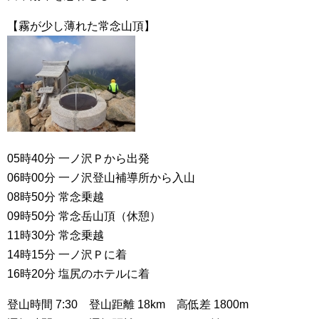
【霧が少し薄れた常念山頂】
05時40分 一ノ沢Ｐから出発
06時00分 一ノ沢登山補導所から入山
08時50分 常念乗越
09時50分 常念岳山頂（休憩）
11時30分 常念乗越
14時15分 一ノ沢Ｐに着
16時20分 塩尻のホテルに着
登山時間 7:30 登山距離 18km 高低差 1800m