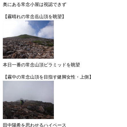
奥にある常念小屋は視認できず
【霧晴れの常念岳山頂を眺望】
本日一番の常念山頂ピラミッドを眺望
【霧中の常念山頂を目指す健脚女性・上側】
田中陽希を思わせるハイペース