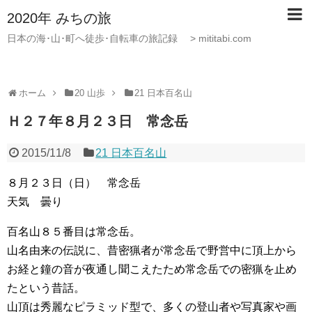
2020年 みちの旅
日本の海･山･町へ徒歩･自転車の旅記録 > mititabi.com
ホーム
20 山歩
21 日本百名山
Ｈ２７年８月２３日 常念岳
2015/11/8
21 日本百名山
８月２３日（日） 常念岳
天気 曇り
百名山８５番目は常念岳。
山名由来の伝説に、昔密猟者が常念岳で野営中に頂上から
お経と鐘の音が夜通し聞こえたため常念岳での密猟を止め
たという昔話。
山頂は秀麗なピラミッド型で、多くの登山者や写真家や画