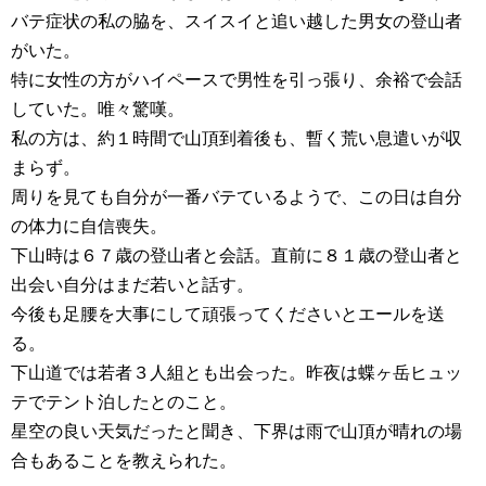
バテ症状の私の脇を、スイスイと追い越した男女の登山者
がいた。
特に女性の方がハイペースで男性を引っ張り、余裕で会話
していた。唯々驚嘆。
私の方は、約１時間で山頂到着後も、暫く荒い息遣いが収
まらず。
周りを見ても自分が一番バテているようで、この日は自分
の体力に自信喪失。
下山時は６７歳の登山者と会話。直前に８１歳の登山者と
出会い自分はまだ若いと話す。
今後も足腰を大事にして頑張ってくださいとエールを送
る。
下山道では若者３人組とも出会った。昨夜は蝶ヶ岳ヒュッ
テでテント泊したとのこと。
星空の良い天気だったと聞き、下界は雨で山頂が晴れの場
合もあることを教えられた。