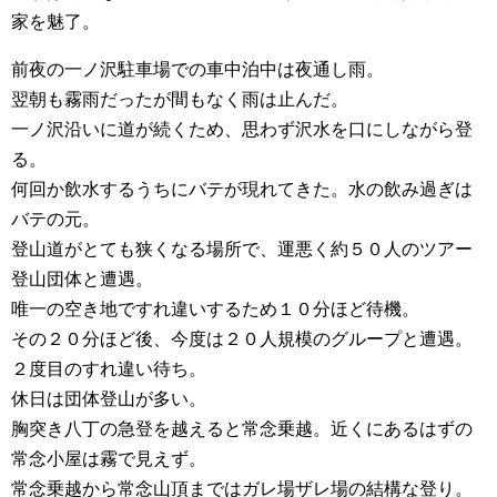
家を魅了。
前夜の一ノ沢駐車場での車中泊中は夜通し雨。
翌朝も霧雨だったが間もなく雨は止んだ。
一ノ沢沿いに道が続くため、思わず沢水を口にしながら登
る。
何回か飲水するうちにバテが現れてきた。水の飲み過ぎは
バテの元。
登山道がとても狭くなる場所で、運悪く約５０人のツアー
登山団体と遭遇。
唯一の空き地ですれ違いするため１０分ほど待機。
その２０分ほど後、今度は２０人規模のグループと遭遇。
２度目のすれ違い待ち。
休日は団体登山が多い。
胸突き八丁の急登を越えると常念乗越。近くにあるはずの
常念小屋は霧で見えず。
常念乗越から常念山頂まではガレ場ザレ場の結構な登り。