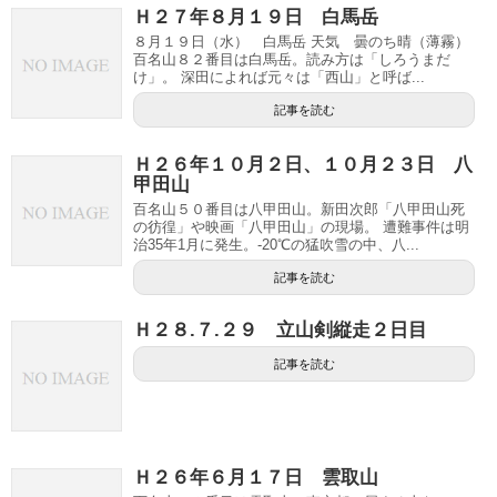
Ｈ２７年８月１９日 白馬岳
８月１９日（水） 白馬岳 天気 曇のち晴（薄霧）
百名山８２番目は白馬岳。読み方は「しろうまだ
け」。 深田によれば元々は「西山」と呼ば...
記事を読む
Ｈ２６年１０月２日、１０月２３日 八
甲田山
百名山５０番目は八甲田山。新田次郎「八甲田山死
の彷徨」や映画「八甲田山」の現場。 遭難事件は明
治35年1月に発生。-20℃の猛吹雪の中、八...
記事を読む
Ｈ２８.７.２９ 立山剣縦走２日目
記事を読む
Ｈ２６年６月１７日 雲取山