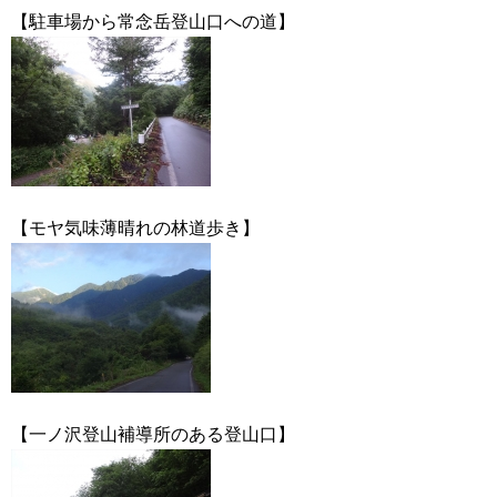
【駐車場から常念岳登山口への道】
【モヤ気味薄晴れの林道歩き】
【一ノ沢登山補導所のある登山口】