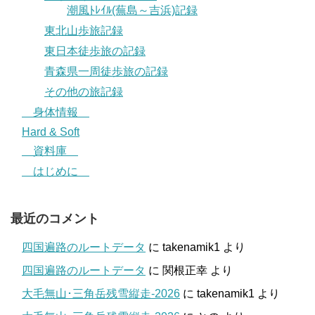
潮風ﾄﾚｲﾙ(蕪島～吉浜)記録
東北山歩旅記録
東日本徒歩旅の記録
青森県一周徒歩旅の記録
その他の旅記録
身体情報
Hard & Soft
資料庫
はじめに
最近のコメント
四国遍路のルートデータ
に
takenamik1
より
四国遍路のルートデータ
に
関根正幸
より
大毛無山･三角岳残雪縦走-2026
に
takenamik1
より