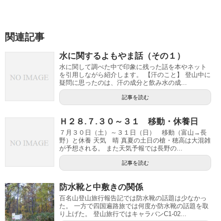
関連記事
水に関するよもやま話（その１）
水に関して調べた中で印象に残った話を本やネット
を引用しながら紹介します。 【汗のこと】 登山中に
疑問に思ったのは、汗の成分と飲み水の成...
記事を読む
Ｈ２８.７.３０～３１ 移動・休養日
７月３０日（土）～３１日（日） 移動（富山→長
野）と休養 天気 晴 真夏の土日の槍・穂高は大混雑
が予想される。 また天気予報では長野の...
記事を読む
防水靴と中敷きの関係
百名山登山旅行報告記では防水靴の話題は少なかっ
た。 一方で四国遍路旅では何度か防水靴の話題を取
り上げた。 登山旅行ではキャラバンC1-02...