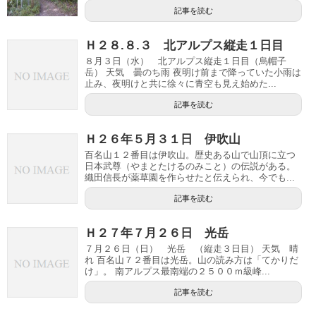
記事を読む
Ｈ２８.８.３ 北アルプス縦走１日目
８月３日（水） 北アルプス縦走１日目（烏帽子
岳） 天気 曇のち雨 夜明け前まで降っていた小雨は
止み、夜明けと共に徐々に青空も見え始めた...
記事を読む
Ｈ２６年５月３１日 伊吹山
百名山１２番目は伊吹山。歴史ある山で山頂に立つ
日本武尊（やまとたけるのみこと）の伝説がある。
織田信長が薬草園を作らせたと伝えられ、今でも...
記事を読む
Ｈ２７年７月２６日 光岳
７月２６日（日） 光岳 （縦走３日目） 天気 晴
れ 百名山７２番目は光岳。山の読み方は「てかりだ
け」。 南アルプス最南端の２５００ｍ級峰...
記事を読む