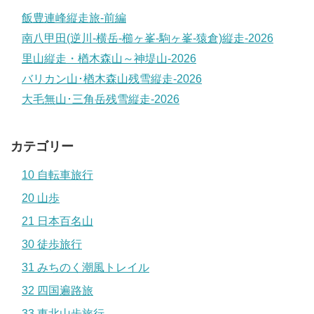
飯豊連峰縦走旅-前編
南八甲田(逆川-横岳-櫛ヶ峯-駒ヶ峯-猿倉)縦走-2026
里山縦走・楢木森山～神堤山-2026
バリカン山･楢木森山残雪縦走-2026
大毛無山･三角岳残雪縦走-2026
カテゴリー
10 自転車旅行
20 山歩
21 日本百名山
30 徒歩旅行
31 みちのく潮風トレイル
32 四国遍路旅
33 東北山歩旅行