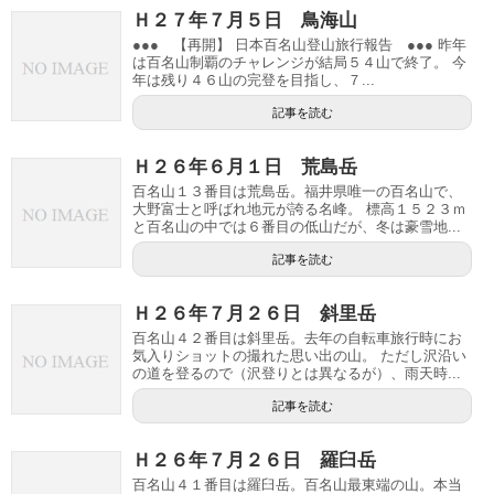
Ｈ２７年７月５日 鳥海山
●●● 【再開】 日本百名山登山旅行報告 ●●● 昨年
は百名山制覇のチャレンジが結局５４山で終了。 今
年は残り４６山の完登を目指し、７...
記事を読む
Ｈ２６年６月１日 荒島岳
百名山１３番目は荒島岳。福井県唯一の百名山で、
大野富士と呼ばれ地元が誇る名峰。 標高１５２３ｍ
と百名山の中では６番目の低山だが、冬は豪雪地...
記事を読む
Ｈ２６年７月２６日 斜里岳
百名山４２番目は斜里岳。去年の自転車旅行時にお
気入りショットの撮れた思い出の山。 ただし沢沿い
の道を登るので（沢登りとは異なるが）、雨天時...
記事を読む
Ｈ２６年７月２６日 羅臼岳
百名山４１番目は羅臼岳。百名山最東端の山。本当