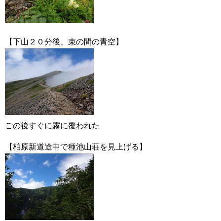
【下山２０分後、束の間の青空】
この後すぐに霧に覆われた
【柏原新道途中で種池山荘を見上げる】