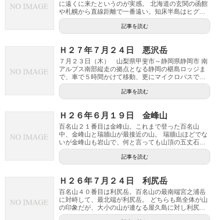
に遠くに来たというのが実感。 北海道の玄関の函館
や札幌から直線距離で一番遠い。知床半島はヒグ...
記事を読む
Ｈ２７年７月２４日 悪沢岳
７月２３日（木） 山梨県甲斐市～静岡県静岡市 南
アルプス南部縦走の拠点となる静岡の椹島ロッジま
で、車で５時間かけて移動、更にマイクロバスで...
記事を読む
Ｈ２６年６月１９日 金峰山
百名山２１番目は金峰山。これまで登った百名山
中、金峰山と瑞牆山が最接近の山。 瑞牆山ほどでな
いが金峰山も岩山で、何と言っても山頂の五丈石...
記事を読む
Ｈ２６年７月２４日 利尻岳
百名山４０番目は利尻岳。百名山の最南端宮之浦岳
に対峙して、最北端が利尻岳。 どちらも島全体が山
の印象だが、大小の山が連なる屋久島に対し利尻...