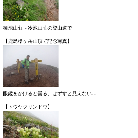
種池山荘～冷池山荘の登山道で
【鹿島槍ヶ岳山頂で記念写真】
眼鏡をかけると曇る、はずすと見えない…
【トウヤクリンドウ】