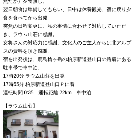
然だが）夕食無し。
翌日朝食は準備してもらい、日中は休養観光、宿に戻り夕
食を食べてから出発。
突然の日程変更に、私の事情に合わせて対応していただ
き、ラウム山荘に感謝。
女将さんの対応力に感謝。文化人のご主人からは北アルプ
スの資料を頂き感謝。
宿を出発後は、鹿島槍ヶ岳の柏原新道登山口の路肩にある
駐車帯で車中泊。
17時20分 ラウム山荘を出発
17時55分 柏原新道登山口Ｐに着
運転時間 0:35 運転距離 22km 車中泊
【ラウム山荘】