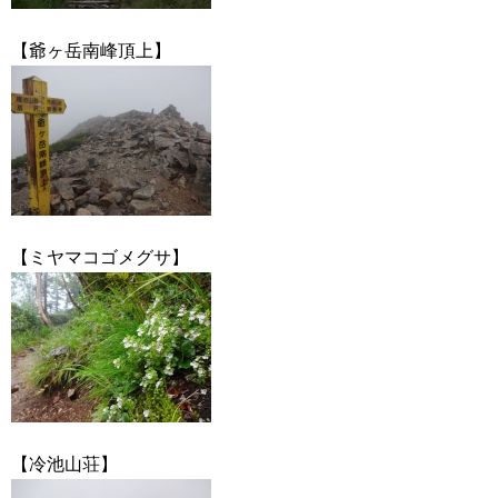
【爺ヶ岳南峰頂上】
【ミヤマコゴメグサ】
【冷池山荘】