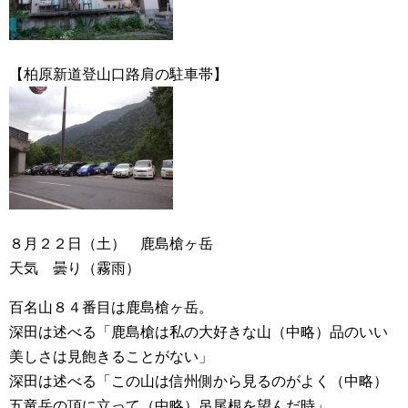
【柏原新道登山口路肩の駐車帯】
８月２２日（土） 鹿島槍ヶ岳
天気 曇り（霧雨）
百名山８４番目は鹿島槍ヶ岳。
深田は述べる「鹿島槍は私の大好きな山（中略）品のいい
美しさは見飽きることがない」
深田は述べる「この山は信州側から見るのがよく（中略）
五竜岳の頂に立って（中略）吊尾根を望んだ時」