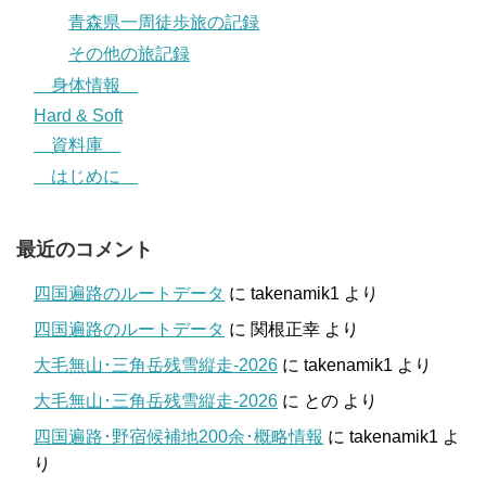
青森県一周徒歩旅の記録
その他の旅記録
身体情報
Hard & Soft
資料庫
はじめに
最近のコメント
四国遍路のルートデータ
に
takenamik1
より
四国遍路のルートデータ
に
関根正幸
より
大毛無山･三角岳残雪縦走-2026
に
takenamik1
より
大毛無山･三角岳残雪縦走-2026
に
との
より
四国遍路･野宿候補地200余･概略情報
に
takenamik1
よ
り