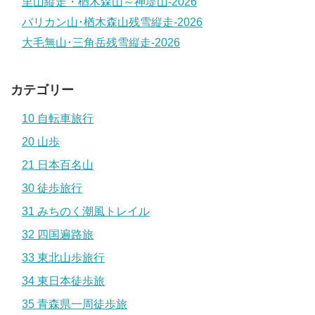
里山縦走・楢木森山～神堤山-2026
バリカン山･楢木森山残雪縦走-2026
大毛無山･三角岳残雪縦走-2026
カテゴリー
10 自転車旅行
20 山歩
21 日本百名山
30 徒歩旅行
31 みちのく潮風トレイル
32 四国遍路旅
33 東北山歩旅行
34 東日本徒歩旅
35 青森県一周徒歩旅