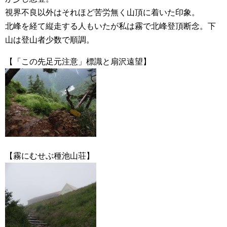
視界不良以外はそれほど苦労無く山頂に着いた印象。
北峰を経て縦走する人もいたが私は霧で北峰登頂断念。下
山は登山者少数で順調。
【「この先足元注意」標識と扇沢遠望】
【霧にむせぶ種池山荘】