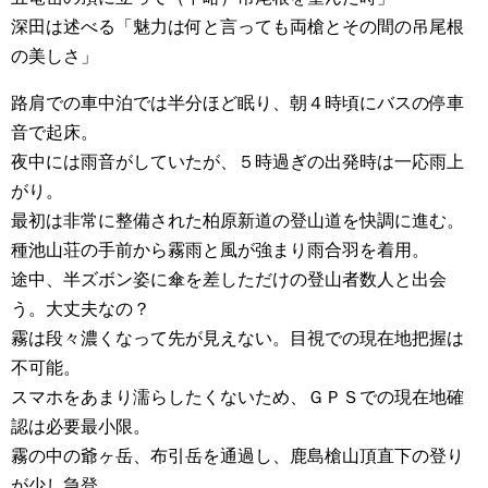
深田は述べる「魅力は何と言っても両槍とその間の吊尾根
の美しさ」
路肩での車中泊では半分ほど眠り、朝４時頃にバスの停車
音で起床。
夜中には雨音がしていたが、５時過ぎの出発時は一応雨上
がり。
最初は非常に整備された柏原新道の登山道を快調に進む。
種池山荘の手前から霧雨と風が強まり雨合羽を着用。
途中、半ズボン姿に傘を差しただけの登山者数人と出会
う。大丈夫なの？
霧は段々濃くなって先が見えない。目視での現在地把握は
不可能。
スマホをあまり濡らしたくないため、ＧＰＳでの現在地確
認は必要最小限。
霧の中の爺ヶ岳、布引岳を通過し、鹿島槍山頂直下の登り
が少し急登。