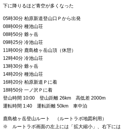
下に降りるほど青空が多くなった
05時30分 柏原新道登山口Ｐから出発
08時00分 種池山荘
08時50分 爺ヶ岳
09時25分 冷池山荘
11時00分 鹿島槍ヶ岳山頂（休憩）
12時40分 冷池山荘
13時30分 爺ヶ岳
14時20分 種池山荘
16時20分 柏原新道Ｐに着
18時50分 一ノ沢Ｐに着
登山時間 10:00 登山距離 26km 高低差 2000m
運転時間 1:40 運転距離 50km 車中泊
鹿島槍ヶ岳登山ルート （ルートラボ地図利用）
※ ルートラボ画面の左上には「拡大縮小」、右下には