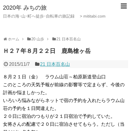
2020年 みちの旅
日本の海･山･町へ徒歩･自転車の旅記録 > mititabi.com
ホーム
20 山歩
21 日本百名山
Ｈ２７年８月２２日 鹿島槍ヶ岳
2015/11/7
21 日本百名山
８月２１日（金） ラウム山荘～柏原新道登山口
このところの天気予報が前線の影響等で定まらず、今後の
計画か悩ましかった。
いろいろ悩みながらネットで宿の予約を入れたらラウム山
荘の予約を１日間違えた。
２０日に宿泊のつもりが２１日宿泊で予約していた。
女将さんの配慮で２０日に宿泊させてもらう。ただし（当