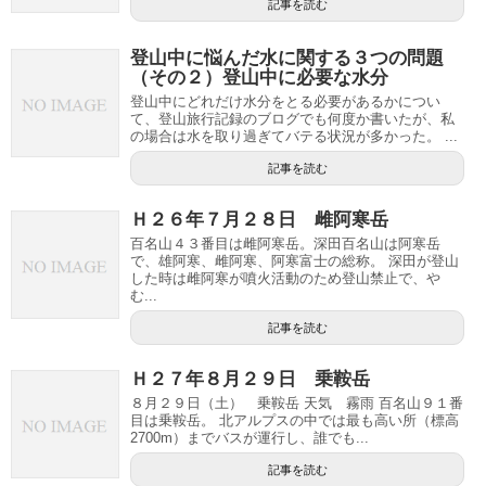
記事を読む
登山中に悩んだ水に関する３つの問題
（その２）登山中に必要な水分
登山中にどれだけ水分をとる必要があるかについ
て、登山旅行記録のブログでも何度か書いたが、私
の場合は水を取り過ぎてバテる状況が多かった。 ...
記事を読む
Ｈ２６年７月２８日 雌阿寒岳
百名山４３番目は雌阿寒岳。深田百名山は阿寒岳
で、雄阿寒、雌阿寒、阿寒富士の総称。 深田が登山
した時は雌阿寒が噴火活動のため登山禁止で、や
む...
記事を読む
Ｈ２７年８月２９日 乗鞍岳
８月２９日（土） 乗鞍岳 天気 霧雨 百名山９１番
目は乗鞍岳。 北アルプスの中では最も高い所（標高
2700m）までバスが運行し、誰でも...
記事を読む