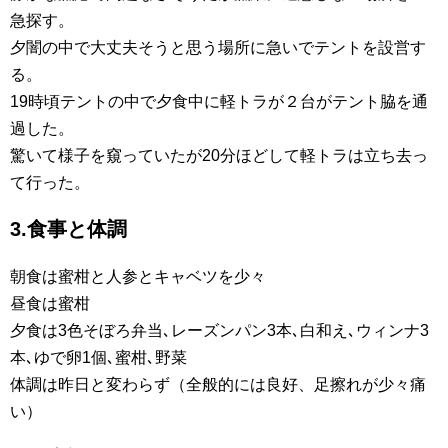
急探す。
夕闇の中で大丈夫そうと思う場所に急いでテントを設営す
る。
19時頃テントの中で夕食中に軽トラが２台がテント脇を通
過した。
驚いて様子を窺っていたが20分ほどして軽トラは立ち去っ
て行った。
3.食事と体調
朝食は蜜柑と人参とキャベツを少々
昼食は蜜柑
夕食は3色そぼろ弁当､レーズンパン3本､白和え､ウィンナ3
本､ゆで卵1個､蜜柑､野菜
体調は昨日と変わらず（全般的には良好、足擦れが少々痛
い）