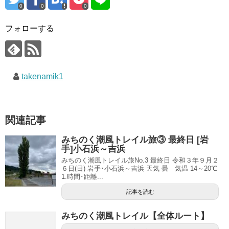
0
0
0
フォローする
takenamik1
関連記事
みちのく潮風トレイル旅③ 最終日 [岩
手]小石浜～吉浜
みちのく潮風トレイル旅No.3 最終日 令和３年９月２
６日(日) 岩手･小石浜～吉浜 天気 曇 気温 14～20℃
1.時間･距離...
記事を読む
みちのく潮風トレイル【全体ルート】