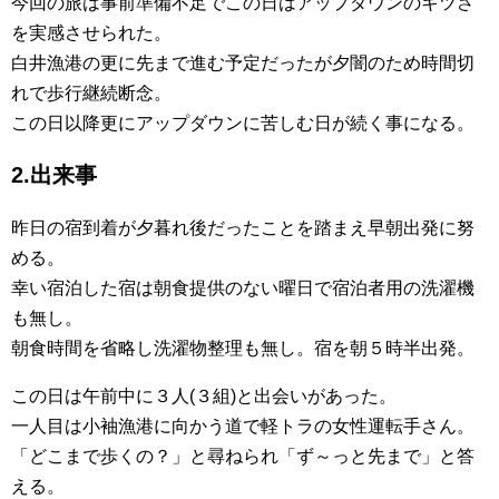
今回の旅は事前準備不足でこの日はアップダウンのキツさ
を実感させられた。
白井漁港の更に先まで進む予定だったが夕闇のため時間切
れで歩行継続断念。
この日以降更にアップダウンに苦しむ日が続く事になる。
2.出来事
昨日の宿到着が夕暮れ後だったことを踏まえ早朝出発に努
める。
幸い宿泊した宿は朝食提供のない曜日で宿泊者用の洗濯機
も無し。
朝食時間を省略し洗濯物整理も無し。宿を朝５時半出発。
この日は午前中に３人(３組)と出会いがあった。
一人目は小袖漁港に向かう道で軽トラの女性運転手さん。
「どこまで歩くの？」と尋ねられ「ず～っと先まで」と答
える。