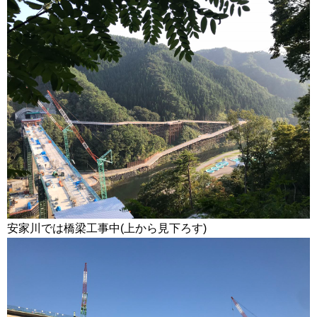
安家川では橋梁工事中(上から見下ろす)