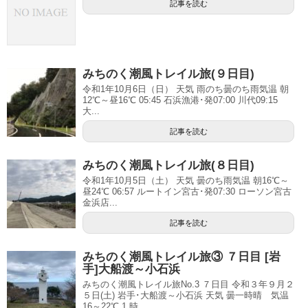
記事を読む
みちのく潮風トレイル旅(９日目)
令和1年10月6日（日） 天気 雨のち曇のち雨気温 朝
12℃～昼16℃ 05:45 石浜漁港･発07:00 川代09:15
大...
記事を読む
みちのく潮風トレイル旅(８日目)
令和1年10月5日（土） 天気 曇のち雨気温 朝16℃～
昼24℃ 06:57 ルートイン宮古･発07:30 ローソン宮古
金浜店...
記事を読む
みちのく潮風トレイル旅③ ７日目 [岩
手]大船渡～小石浜
みちのく潮風トレイル旅No.3 ７日目 令和３年９月２
５日(土) 岩手･大船渡～小石浜 天気 曇一時晴 気温
16～22℃ 1.時...