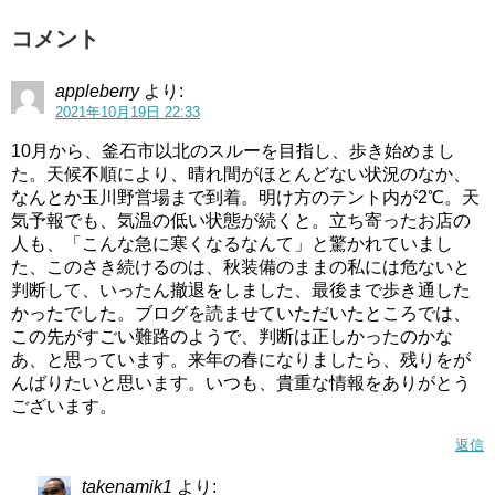
コメント
appleberry
より:
2021年10月19日 22:33
10月から、釜石市以北のスルーを目指し、歩き始めまし
た。天候不順により、晴れ間がほとんどない状況のなか、
なんとか玉川野営場まで到着。明け方のテント内が2℃。天
気予報でも、気温の低い状態が続くと。立ち寄ったお店の
人も、「こんな急に寒くなるなんて」と驚かれていまし
た、このさき続けるのは、秋装備のままの私には危ないと
判断して、いったん撤退をしました、最後まで歩き通した
かったでした。ブログを読ませていただいたところでは、
この先がすごい難路のようで、判断は正しかったのかな
あ、と思っています。来年の春になりましたら、残りをが
んばりたいと思います。いつも、貴重な情報をありがとう
ございます。
返信
takenamik1
より: