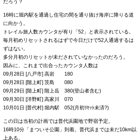
だろう？
16時に堀内駅を通過し住宅の間を通り抜け海岸に降りる道
に向かう。
トレイル旅人数カウンタが有り「52」と表示されている。
毎月初めリセットされるはずで今日だけで52人通過するは
ずはない。
多分月初のリセットが未だされていなかったのだろう。
因みに、これまで出合ったカウンタ人数は
09月28日 [八戸市] 高岩 180
09月28日 [階上町] 茨島 080
09月29日 [階上町] 階上岳 380(登山者含む)
09月30日 [洋野町] 高家川 070
10月01日 [普代村] 堀内駅 052(月初ﾘｾｯﾄ未済?)
この日は当初の計画では普代浜園地で野宿予定。
16時10分「まついそ公園」到着。普代浜までは未だ10km以
上ある。