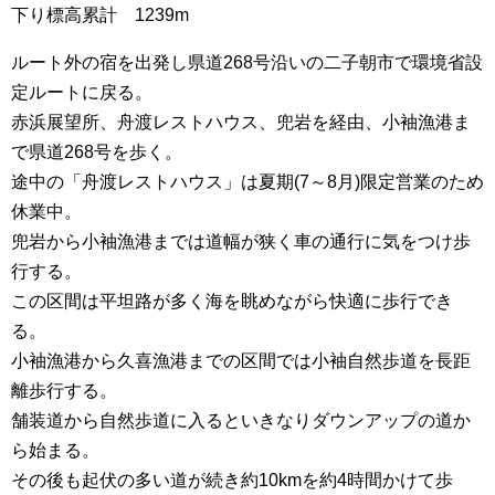
下り標高累計 1239m
ルート外の宿を出発し県道268号沿いの二子朝市で環境省設
定ルートに戻る。
赤浜展望所、舟渡レストハウス、兜岩を経由、小袖漁港ま
で県道268号を歩く。
途中の「舟渡レストハウス」は夏期(7～8月)限定営業のため
休業中。
兜岩から小袖漁港までは道幅が狭く車の通行に気をつけ歩
行する。
この区間は平坦路が多く海を眺めながら快適に歩行でき
る。
小袖漁港から久喜漁港までの区間では小袖自然歩道を長距
離歩行する。
舗装道から自然歩道に入るといきなりダウンアップの道か
ら始まる。
その後も起伏の多い道が続き約10kmを約4時間かけて歩