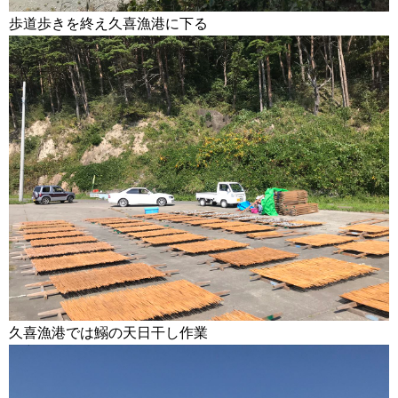
歩道歩きを終え久喜漁港に下る
久喜漁港では鰯の天日干し作業