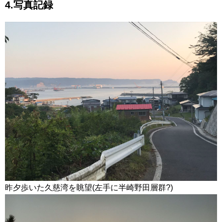
4.写真記録
昨夕歩いた久慈湾を眺望(左手に半崎野田層群?)