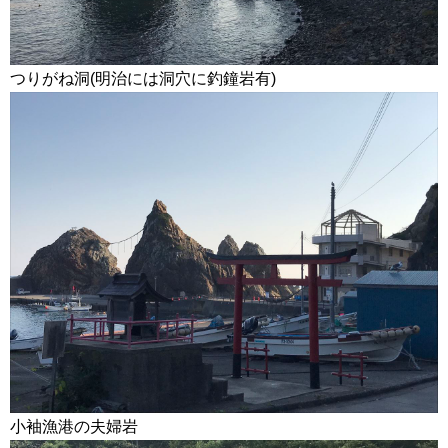
つりがね洞(明治には洞穴に釣鐘岩有)
小袖漁港の夫婦岩