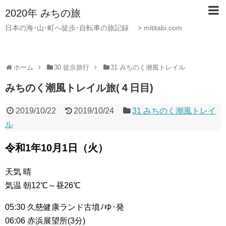
2020年 みちの旅
日本の海･山･町へ徒歩･自転車の旅記録 > mititabi.com
ホーム
30 徒歩旅行
31 みちのく潮風トレイル
みちのく潮風トレイル旅(４日目)
2019/10/22
2019/10/24
31 みちのく潮風トレイ
ル
令和1年10月1日（火）
天気 晴
気温 朝12℃～昼26℃
05:30 久慈健康ランド古墳ﾉゆ･発
06:06 赤浜展望所(3分)