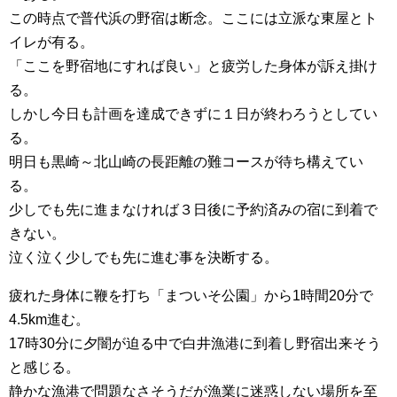
この時点で普代浜の野宿は断念。ここには立派な東屋とト
イレが有る。
「ここを野宿地にすれば良い」と疲労した身体が訴え掛け
る。
しかし今日も計画を達成できずに１日が終わろうとしてい
る。
明日も黒崎～北山崎の長距離の難コースが待ち構えてい
る。
少しでも先に進まなければ３日後に予約済みの宿に到着で
きない。
泣く泣く少しでも先に進む事を決断する。
疲れた身体に鞭を打ち「まついそ公園」から1時間20分で
4.5km進む。
17時30分に夕闇が迫る中で白井漁港に到着し野宿出来そう
と感じる。
静かな漁港で問題なさそうだが漁業に迷惑しない場所を至