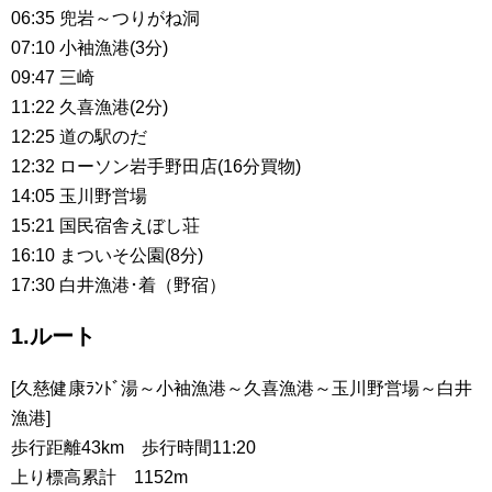
06:35 兜岩～つりがね洞
07:10 小袖漁港(3分)
09:47 三崎
11:22 久喜漁港(2分)
12:25 道の駅のだ
12:32 ローソン岩手野田店(16分買物)
14:05 玉川野営場
15:21 国民宿舎えぼし荘
16:10 まついそ公園(8分)
17:30 白井漁港･着（野宿）
1.ルート
[久慈健康ﾗﾝﾄﾞ湯～小袖漁港～久喜漁港～玉川野営場～白井
漁港]
歩行距離43km 歩行時間11:20
上り標高累計 1152m