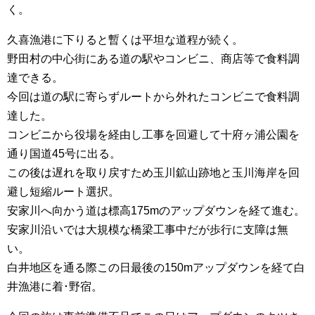
く。
久喜漁港に下りると暫くは平坦な道程が続く。
野田村の中心街にある道の駅やコンビニ、商店等で食料調
達できる。
今回は道の駅に寄らずルートから外れたコンビニで食料調
達した。
コンビニから役場を経由し工事を回避して十府ヶ浦公園を
通り国道45号に出る。
この後は遅れを取り戻すため玉川鉱山跡地と玉川海岸を回
避し短縮ルート選択。
安家川へ向かう道は標高175mのアップダウンを経て進む。
安家川沿いでは大規模な橋梁工事中だが歩行に支障は無
い。
白井地区を通る際この日最後の150mアップダウンを経て白
井漁港に着･野宿。