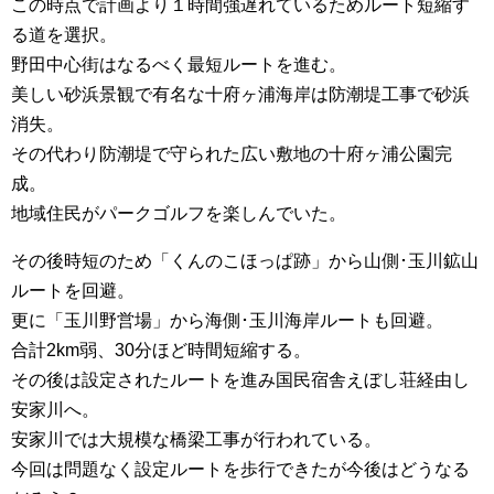
この時点で計画より１時間強遅れているためルート短縮す
る道を選択。
野田中心街はなるべく最短ルートを進む。
美しい砂浜景観で有名な十府ヶ浦海岸は防潮堤工事で砂浜
消失。
その代わり防潮堤で守られた広い敷地の十府ヶ浦公園完
成。
地域住民がパークゴルフを楽しんでいた。
その後時短のため「くんのこほっぱ跡」から山側･玉川鉱山
ルートを回避。
更に「玉川野営場」から海側･玉川海岸ルートも回避。
合計2km弱、30分ほど時間短縮する。
その後は設定されたルートを進み国民宿舎えぼし荘経由し
安家川へ。
安家川では大規模な橋梁工事が行われている。
今回は問題なく設定ルートを歩行できたが今後はどうなる