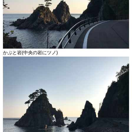
かぶと岩(中央の岩にツノ)