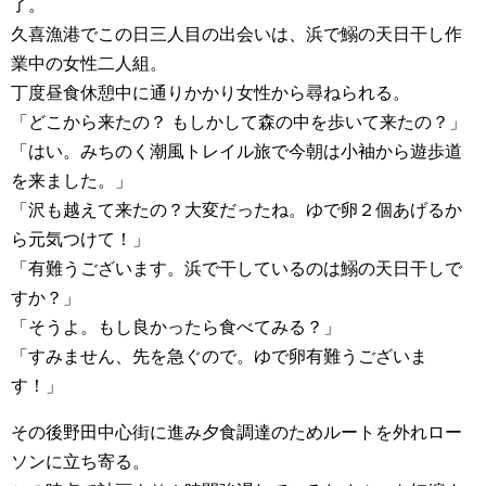
了。
久喜漁港でこの日三人目の出会いは、浜で鰯の天日干し作
業中の女性二人組。
丁度昼食休憩中に通りかかり女性から尋ねられる。
「どこから来たの？ もしかして森の中を歩いて来たの？」
「はい。みちのく潮風トレイル旅で今朝は小袖から遊歩道
を来ました。」
「沢も越えて来たの？大変だったね。ゆで卵２個あげるか
ら元気つけて！」
「有難うございます。浜で干しているのは鰯の天日干しで
すか？」
「そうよ。もし良かったら食べてみる？」
「すみません、先を急ぐので。ゆで卵有難うございま
す！」
その後野田中心街に進み夕食調達のためルートを外れロー
ソンに立ち寄る。