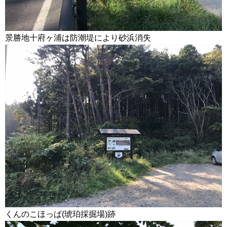
景勝地十府ヶ浦は防潮堤により砂浜消失
くんのこほっぱ(琥珀採掘場)跡