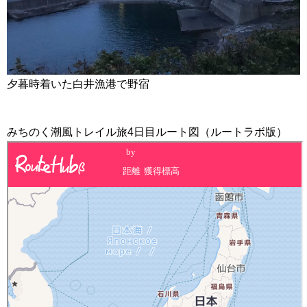
夕暮時着いた白井漁港で野宿
みちのく潮風トレイル旅4日目ルート図（ルートラボ版）