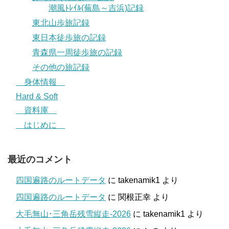
潮風ﾄﾚｲﾙ(蕪島～吉浜)記録
東北山歩旅記録
東日本徒歩旅の記録
青森県一周徒歩旅の記録
その他の旅記録
身体情報
Hard & Soft
資料庫
はじめに
最近のコメント
四国遍路のルートデータ
に
takenamik1
より
四国遍路のルートデータ
に
関根正幸
より
大毛無山･三角岳残雪縦走-2026
に
takenamik1
より