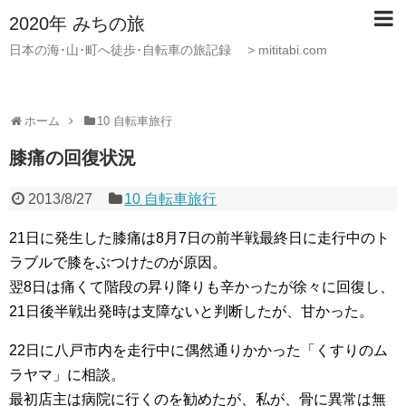
2020年 みちの旅
日本の海･山･町へ徒歩･自転車の旅記録 > mititabi.com
ホーム
10 自転車旅行
膝痛の回復状況
2013/8/27
10 自転車旅行
21日に発生した膝痛は8月7日の前半戦最終日に走行中のト
ラブルで膝をぶつけたのが原因。
翌8日は痛くて階段の昇り降りも辛かったが徐々に回復し、
21日後半戦出発時は支障ないと判断したが、甘かった。
22日に八戸市内を走行中に偶然通りかかった「くすりのム
ラヤマ」に相談。
最初店主は病院に行くのを勧めたが、私が、骨に異常は無