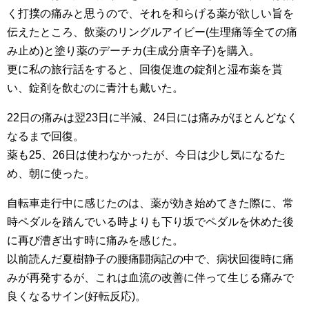
く打撲の痛みと思うので、それを和らげる薬が欲しい旨を
伝えたところ、飲薬のリングルアイビー(生理痛等全ての痛
み止め)と塗り薬のデーチカ(主成分唐辛子)を購入。
更に私の旅行話をすると、回復促進の錠剤と湿布薬を貰
い、錠剤を飲むのに青汁も戴いた。
22日の痛みは翌23日に半減、24日には痛みがほとんどなく
なるまで回復。
薬も25、26日は使わなかったが、今日は少し気になるた
め、朝に使った。
自転車走行中に感じたのは、薬が効き始めてきた際に、常
時ペダルを踏んでいる時よりも下り坂でペダルを休めた後
に再び漕ぎ出す時に痛みを感じた。
以前読んだ夏樹静子の腰痛闘病記の中で、病状回復時に痛
みが再発するが、これは血流の改善に伴って生じる痛みで
良くなるサイン(好転反応)。