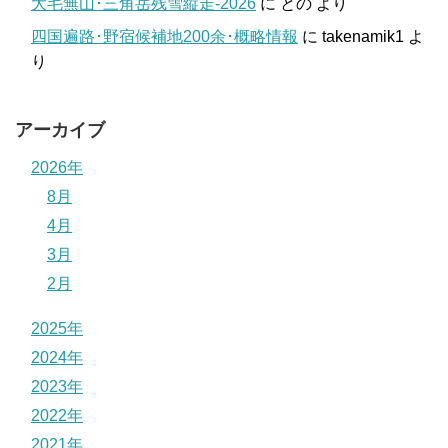
大毛無山･三角岳残雪縦走-2026
に
との
より
四国遍路･野宿候補地200余･概略情報
に
takenamik1
よ
り
アーカイブ
2026年
8月
4月
3月
2月
2025年
2024年
2023年
2022年
2021年