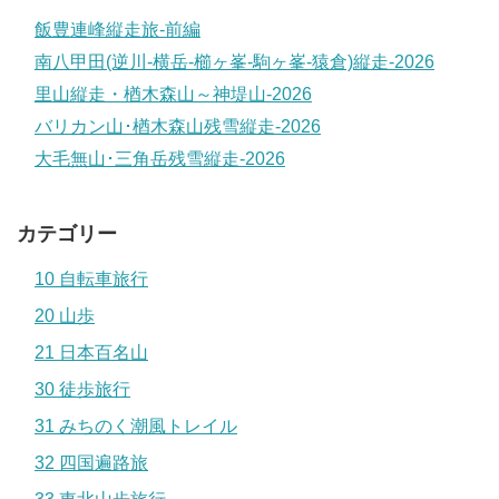
飯豊連峰縦走旅-前編
南八甲田(逆川-横岳-櫛ヶ峯-駒ヶ峯-猿倉)縦走-2026
里山縦走・楢木森山～神堤山-2026
バリカン山･楢木森山残雪縦走-2026
大毛無山･三角岳残雪縦走-2026
カテゴリー
10 自転車旅行
20 山歩
21 日本百名山
30 徒歩旅行
31 みちのく潮風トレイル
32 四国遍路旅