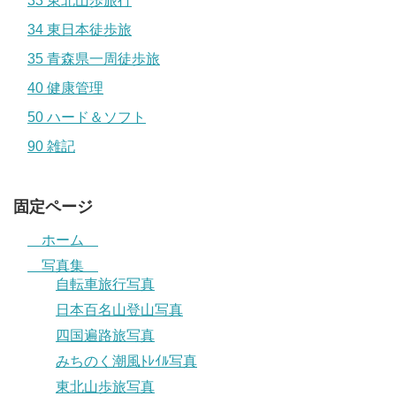
33 東北山歩旅行
34 東日本徒歩旅
35 青森県一周徒歩旅
40 健康管理
50 ハード＆ソフト
90 雑記
固定ページ
ホーム
写真集
自転車旅行写真
日本百名山登山写真
四国遍路旅写真
みちのく潮風ﾄﾚｲﾙ写真
東北山歩旅写真