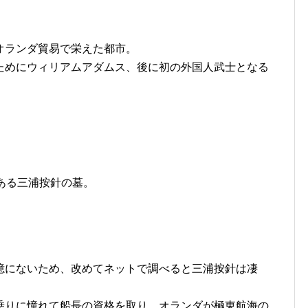
オランダ貿易で栄えた都市。
ためにウィリアムアダムス、後に初の外国人武士となる
ある三浦按針の墓。
憶にないため、改めてネットで調べると三浦按針は凄
乗りに憧れて船長の資格を取り、オランダが極東航海の