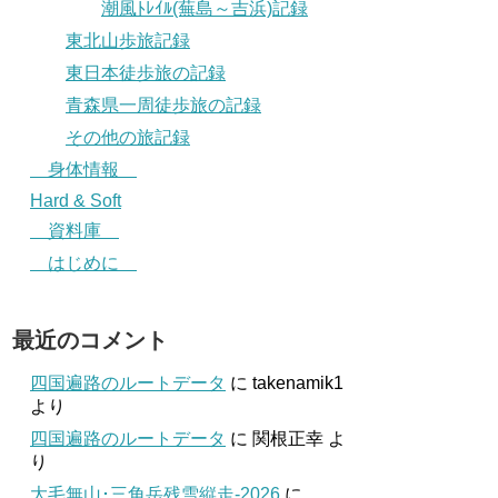
潮風ﾄﾚｲﾙ(蕪島～吉浜)記録
東北山歩旅記録
東日本徒歩旅の記録
青森県一周徒歩旅の記録
その他の旅記録
身体情報
Hard & Soft
資料庫
はじめに
最近のコメント
四国遍路のルートデータ
に
takenamik1
より
四国遍路のルートデータ
に
関根正幸
よ
り
大毛無山･三角岳残雪縦走-2026
に