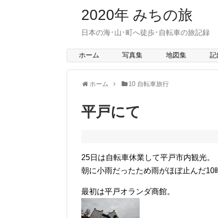
2020年 みちの旅
日本の海･山･町へ徒歩･自転車の旅記録 > mit
ホーム
写真集
地図集
記
ホーム
10 自転車旅行
平戸にて
25日は自転車休業して平戸市内観光。
朝に小雨だったため雨がほぼ止んだ10
最初は平戸オランダ商館。