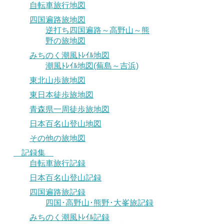
自転車旅行地図
四国遍路旅地図
逆打ち四国遍路～高野山～熊
野の旅地図
みちのく潮風ﾄﾚｲﾙ地図
潮風ﾄﾚｲﾙ地図(蕪島～吉浜)
東北山歩旅地図
東日本徒歩旅地図
青森県一周徒歩旅地図
日本百名山登山地図
その他の旅地図
記録集
自転車旅行記録
日本百名山登山記録
四国遍路旅記録
四国･高野山･熊野･大峯旅記録
みちのく潮風ﾄﾚｲﾙ記録