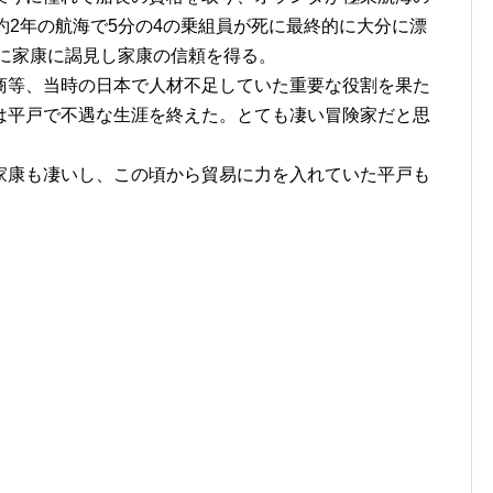
約2年の航海で5分の4の乗組員が死に最終的に大分に漂
年に家康に謁見し家康の信頼を得る。
商等、当時の日本で人材不足していた重要な役割を果た
は平戸で不遇な生涯を終えた。とても凄い冒険家だと思
家康も凄いし、この頃から貿易に力を入れていた平戸も