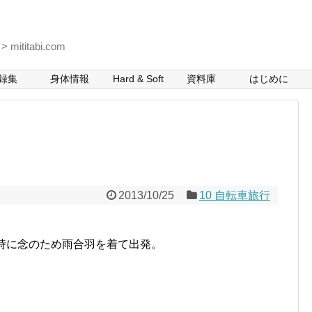
itabi.com
録集
身体情報
Hard & Soft
資料庫
はじめに
2013/10/25
10 自転車旅行
時に念のため雨合羽を着て出発。