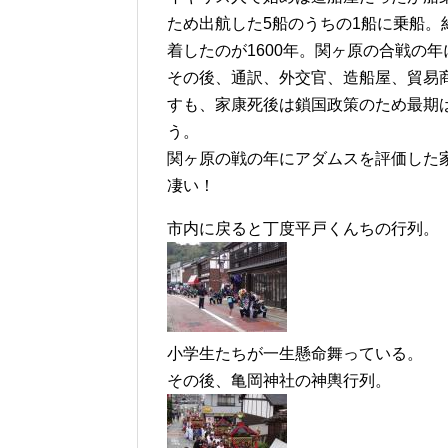
ため出航した5船のうちの1船に乗船。
着したのが1600年。関ヶ原の合戦の
その後、通訳、外交官、造船屋、貿易
すも、家康死後は鎖国政策のため最期
う。
関ヶ原の戦の年にアダムスを評価した
凄い！
市内に戻ると丁度平戸くんちの行列。
小学生たちが一生懸命舞っている。
その後、亀岡神社の神輿行列。