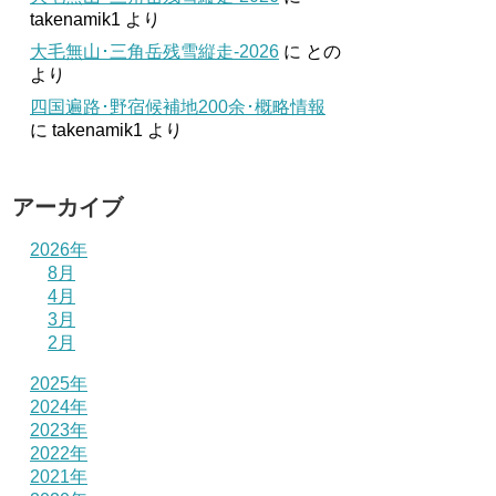
takenamik1
より
大毛無山･三角岳残雪縦走-2026
に
との
より
四国遍路･野宿候補地200余･概略情報
に
takenamik1
より
アーカイブ
2026年
8月
4月
3月
2月
2025年
2024年
2023年
2022年
2021年