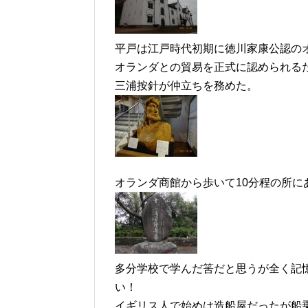
平戸は江戸時代初期に徳川家康公認の
オランダとの貿易を正式に認められる
三浦按針が仲立ちを務めた。
オランダ商館から歩いて10分程の所に
多分学校で学んだ筈だと思うが全く記
い！
イギリス人で始めは造船屋だったが船