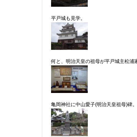
平戸城も見学。
何と、明治天皇の祖母が平戸城主松浦
亀岡神社に中山愛子(明治天皇祖母)碑