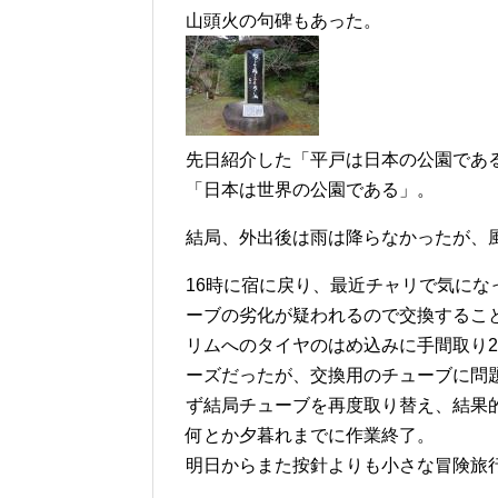
山頭火の句碑もあった。
先日紹介した「平戸は日本の公園であ
「日本は世界の公園である」。
結局、外出後は雨は降らなかったが、
16時に宿に戻り、最近チャリで気に
ーブの劣化が疑われるので交換するこ
リムへのタイヤのはめ込みに手間取り
ーズだったが、交換用のチューブに問
ず結局チューブを再度取り替え、結果
何とか夕暮れまでに作業終了。
明日からまた按針よりも小さな冒険旅