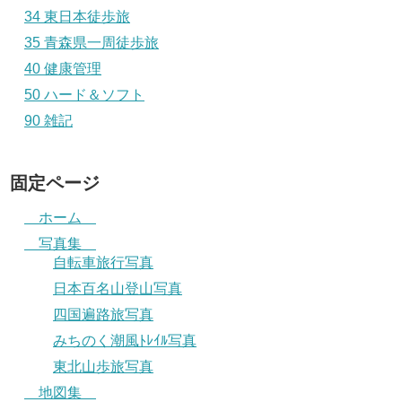
34 東日本徒歩旅
35 青森県一周徒歩旅
40 健康管理
50 ハード＆ソフト
90 雑記
固定ページ
ホーム
写真集
自転車旅行写真
日本百名山登山写真
四国遍路旅写真
みちのく潮風ﾄﾚｲﾙ写真
東北山歩旅写真
地図集