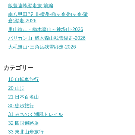
飯豊連峰縦走旅-前編
南八甲田(逆川-横岳-櫛ヶ峯-駒ヶ峯-猿
倉)縦走-2026
里山縦走・楢木森山～神堤山-2026
バリカン山･楢木森山残雪縦走-2026
大毛無山･三角岳残雪縦走-2026
カテゴリー
10 自転車旅行
20 山歩
21 日本百名山
30 徒歩旅行
31 みちのく潮風トレイル
32 四国遍路旅
33 東北山歩旅行