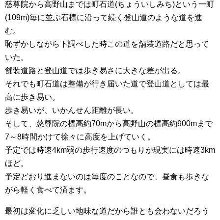
慈尊院から高野山までは町石道(ちょういしみち)という一町
(109m)毎に並ぶ石標に沿って続く登山道のような道を進
む。
恥ずかしながら下調べした時この道を舗装道路だと思って
いた。
舗装道路と登山道では歩き易さに大きな差が出る。
それでも町石道は整備が行き届いた道で登山道としては最
高に歩き易い。
歩き易いが、いかんせん距離が長い。
そして、慈尊院の標高約70mから高野山の標高約900mまで
7～8時間かけて徐々に高度を上げていく。
予定では時速4km弱の歩行速度のつもりが現実には時速3km
ほど。
予定どおり進まないのは毎度のことなので、昼食も歩きな
がら軽く食べて済ます。
最初は変化に乏しい地味な道だから誰とも会わないだろう