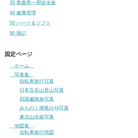
35 青森県一周徒歩旅
40 健康管理
50 ハード＆ソフト
90 雑記
固定ページ
ホーム
写真集
自転車旅行写真
日本百名山登山写真
四国遍路旅写真
みちのく潮風ﾄﾚｲﾙ写真
東北山歩旅写真
地図集
自転車旅行地図