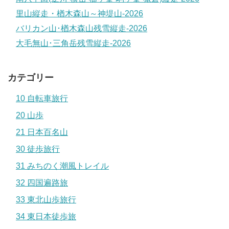
里山縦走・楢木森山～神堤山-2026
バリカン山･楢木森山残雪縦走-2026
大毛無山･三角岳残雪縦走-2026
カテゴリー
10 自転車旅行
20 山歩
21 日本百名山
30 徒歩旅行
31 みちのく潮風トレイル
32 四国遍路旅
33 東北山歩旅行
34 東日本徒歩旅