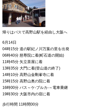
帰りはバスで高野山駅を経由し大阪へ
6月14日
04時15分 道の駅紀ノ川万葉の里を出発
06時40分 慈尊院に着(町石道の開始)
11時45分 矢立茶屋に着
13時35分 大門に着(登山道の終了)
14時10分 高野山金剛峯寺に着
15時15分 高野山奥の院に着
16時00分 バス～ケ-ブルカ-～電車乗継
19時30分 大阪市内の宿に着
歩行時間 11時間00分