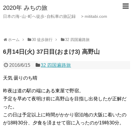
2020年 みちの旅
日本の海･山･町へ徒歩･自転車の旅記録 > mititabi.com
ホーム
30 徒歩旅行
32 四国遍路旅
6月14日(火) 37日目(おまけ3) 高野山
2016/6/15
32 四国遍路旅
天気 曇りのち晴
昨夜は道の駅の端にある東屋で野宿。
予定を早めて夜明け前に高野山を目指し出発したが正解だ
った。
この日は予定以上に時間がかかり宿泊地の大阪に着いたの
が18時30分、夕食を済ませて宿に入ったのが19時30分。