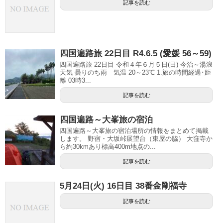
記事を読む
四国遍路旅 22日目 R4.6.5 (愛媛 56～59)
四国遍路旅 22日目 令和４年６月５日(日) 今治～湯浪
天気 曇りのち雨 気温 20～23℃ 1.旅の時間経過･距
離 03時3...
記事を読む
四国遍路～大峯旅の宿泊
四国遍路～大峯旅の宿泊場所の情報をまとめて掲載
します。 野宿・大坂峠展望台（東屋の脇） 大窪寺か
ら約30kmあり標高400m地点の...
記事を読む
5月24日(火) 16日目 38番金剛福寺
記事を読む