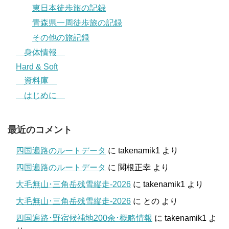
東日本徒歩旅の記録
青森県一周徒歩旅の記録
その他の旅記録
身体情報
Hard & Soft
資料庫
はじめに
最近のコメント
四国遍路のルートデータ
に
takenamik1
より
四国遍路のルートデータ
に
関根正幸
より
大毛無山･三角岳残雪縦走-2026
に
takenamik1
より
大毛無山･三角岳残雪縦走-2026
に
との
より
四国遍路･野宿候補地200余･概略情報
に
takenamik1
よ