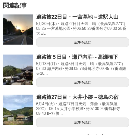
関連記事
遍路旅22日目・一宮墓地～道駅大山
5月30日(木)・遍路22日目天気 晴（最高気温27℃）
05:25 一宮墓地公園･発06:50 29番国分寺09:30 28番
大日...
記事を読む
遍路旅５日目・瀬戸内荘～高瀬橋下
5月13日(月)・遍路5日目天気 晴（最高気温27℃）
07:30 瀬戸内荘･発08:05 78番郷照寺09:45 77番道隆
寺10...
記事を読む
遍路旅27日目・大井小跡～徳島の宿
6月4日(火)・遍路27日目天気 薄曇（最高気温
28℃） 06:15 大井小学校跡･発07:30 20番鶴林寺
09:40 ﾛｰｿﾝ勝...
記事を読む