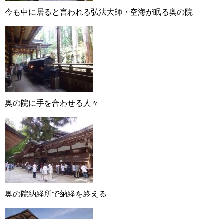
今も中に居ると言われる弘法大師・空海が眠る奥の院
奥の院に手を合わせる人々
奥の院納経所で納経を終える