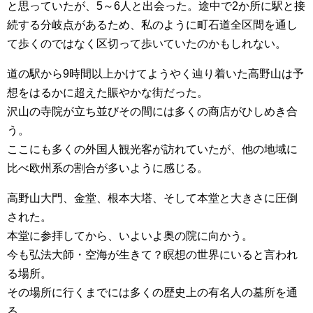
と思っていたが、5～6人と出会った。途中で2か所に駅と接
続する分岐点があるため、私のように町石道全区間を通し
て歩くのではなく区切って歩いていたのかもしれない。
道の駅から9時間以上かけてようやく辿り着いた高野山は予
想をはるかに超えた賑やかな街だった。
沢山の寺院が立ち並びその間には多くの商店がひしめき合
う。
ここにも多くの外国人観光客が訪れていたが、他の地域に
比べ欧州系の割合が多いように感じる。
高野山大門、金堂、根本大塔、そして本堂と大きさに圧倒
された。
本堂に参拝してから、いよいよ奥の院に向かう。
今も弘法大師・空海が生きて？瞑想の世界にいると言われ
る場所。
その場所に行くまでには多くの歴史上の有名人の墓所を通
る。