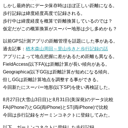
しかし最終的にデータ保存時はほぼ正しい距離になる。
歩行記録は緯度経度高度で記録される。
歩行中は緯度経度を概算で距離換算しているのでは？
仮定だがこの概算換算がスーパー地形は少し多めかも？
以前GPS計測アプリの距離管理を話題にした事がある。
過去記事：
楢木森山周回～里山歩きと歩行記録の話
アプリによって地点把握に差があるため距離も異なる。
FieldAccess(以下FA)は距離計算が長い傾向がある。
Geographica(以下GG)は距離計算が短めになる傾向。
但しGGは距離計算地点を調整する事ができる。
今回新たにスーパー地形(以下SP)を使い再検証した。
8月27日(大雪山3日目)と8月31日(美深発)のデータ比較
FA(iPhone7)とGG(両iPhone)とST(両iPhone)で比較
今回は歩行記録をガーミンコネクトに登録してみた。
以下、ガーミンコネクトに登録した歩行記録