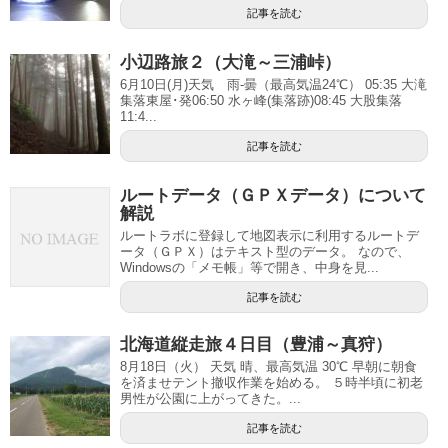
記事を読む
小辺路旅２（大滝～三浦峠）
6月10日(月)天気 雨-曇（最高気温24℃） 05:35 大滝
集落東屋･発06:50 水ヶ峰(集落跡)08:45 大股集落
11:4...
記事を読む
ルートデータ（ＧＰＸデータ）について
解説
ルートラボに登録して地図表示に利用するルートデ
ータ（ＧＰＸ）はテキスト型のデータ。 なので、
Windowsの「メモ帳」等で開き、中身を見...
記事を読む
北海道縦走旅４日目（豊浦～真狩）
8月18日（火） 天気 晴、最高気温 30℃ 早朝に朝食
を済ませテント撤収作業を始める。 ５時半頃に初老
男性が公園に上がってきた。...
記事を読む