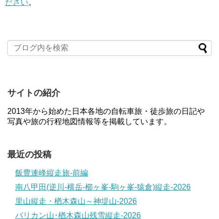
ださい
。
サイトの紹介
2013年から始めた日本各地の自転車旅・徒歩旅の日記や
写真や旅の行程地図情報等を掲載しています。
最近の投稿
飯豊連峰縦走旅-前編
南八甲田(逆川-横岳-櫛ヶ峯-駒ヶ峯-猿倉)縦走-2026
里山縦走・楢木森山～神堤山-2026
バリカン山･楢木森山残雪縦走-2026