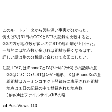
このルートデータから興味深い事実が分かった。
例えば8月31日のGGXとST7の記録を比較すると、
GGの方が地点数が多いのにSTの総距離が上回った。
一般的には地点数が多ければ距離も長くなるはず。
詳しい話は別の分析話と合わせて次回にしたい。
注記 ｢FA7｣はiPhone7とFA(ﾌｨｰﾙﾄﾞｱｸｾｽ)での記録の意
GGはｼﾞｵｸﾞﾗﾌｨｶ､STはｽｰﾊﾟｰ地形、ＸはiPhoneXsの意
総距離はガーミンコネクト登録時に表示された距離
地点は１日の記録の中で登録された地点数
( )内のkはファイルサイズKBの略
Post Views:
113