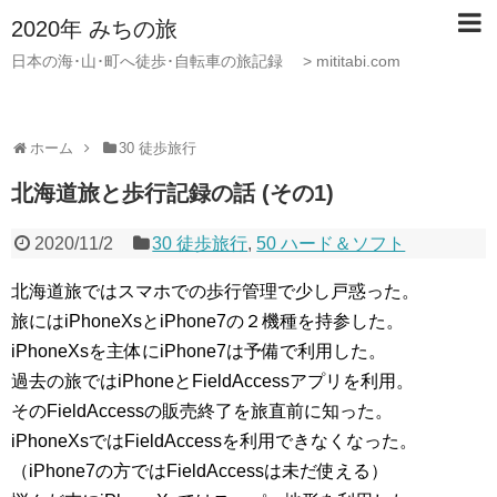
2020年 みちの旅
日本の海･山･町へ徒歩･自転車の旅記録 > mititabi.com
ホーム
30 徒歩旅行
北海道旅と歩行記録の話 (その1)
2020/11/2
30 徒歩旅行
,
50 ハード＆ソフト
北海道旅ではスマホでの歩行管理で少し戸惑った。
旅にはiPhoneXsとiPhone7の２機種を持参した。
iPhoneXsを主体にiPhone7は予備で利用した。
過去の旅ではiPhoneとFieldAccessアプリを利用。
そのFieldAccessの販売終了を旅直前に知った。
iPhoneXsではFieldAccessを利用できなくなった。
（iPhone7の方ではFieldAccessは未だ使える）