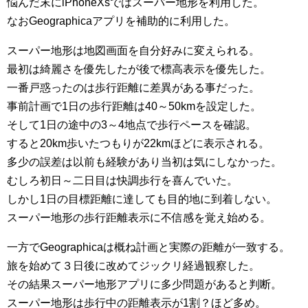
悩んだ末にiPhoneXsではスーパー地形を利用した。
なおGeographicaアプリを補助的に利用した。
スーパー地形は地図画面を自分好みに変えられる。
最初は綺麗さを優先したが後で標高表示を優先した。
一番戸惑ったのは歩行距離に差異がある事だった。
事前計画で1日の歩行距離は40～50kmを設定した。
そして1日の途中の3～4地点で歩行ペースを確認。
すると20km歩いたつもりが22kmほどに表示される。
多少の誤差は以前も経験があり当初は気にしなかった。
むしろ初日～二日目は快調歩行を喜んでいた。
しかし1日の目標距離に達しても目的地に到着しない。
スーパー地形の歩行距離表示に不信感を覚え始める。
一方でGeographicaは概ね計画と実際の距離が一致する。
旅を始めて３日後に改めてジックリ経過観察した。
その結果スーパー地形アプリに多少問題があると判断。
スーパー地形は歩行中の距離表示が1割？ほど多め。