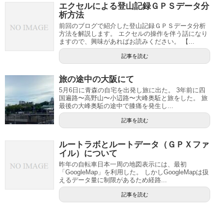
エクセルによる登山記録ＧＰＳデータ分
析方法
前回のブログで紹介した登山記録ＧＰＳデータ分析
方法を解説します。 エクセルの操作を伴う話になり
ますので、興味があればお読みください。 【...
記事を読む
旅の途中の大阪にて
5月6日に青森の自宅を出発し旅に出た。 3年前に四
国遍路〜高野山〜小辺路〜大峰奥駈と旅をした。 旅
最後の大峰奥駈の途中で膝痛を発生し...
記事を読む
ルートラボとルートデータ（ＧＰＸファ
イル）について
昨年の自転車日本一周の地図表示には、最初
「GoogleMap」を利用した。 しかしGoogleMapは扱
えるデータ量に制限があるため経路...
記事を読む