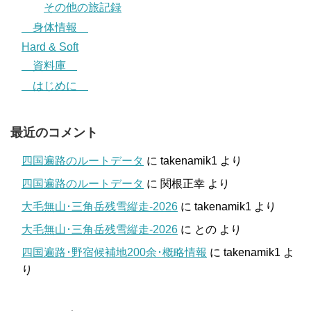
その他の旅記録
身体情報
Hard & Soft
資料庫
はじめに
最近のコメント
四国遍路のルートデータ
に
takenamik1
より
四国遍路のルートデータ
に
関根正幸
より
大毛無山･三角岳残雪縦走-2026
に
takenamik1
より
大毛無山･三角岳残雪縦走-2026
に
との
より
四国遍路･野宿候補地200余･概略情報
に
takenamik1
よ
り