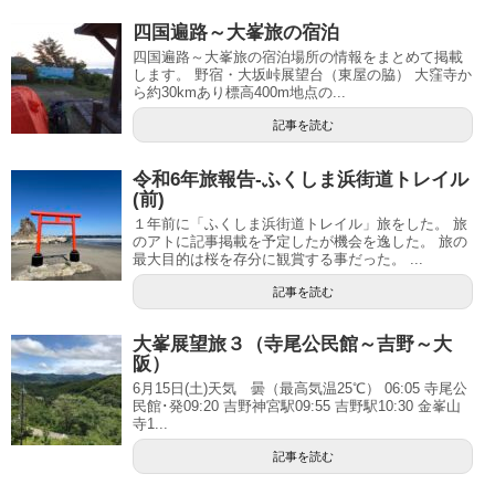
四国遍路～大峯旅の宿泊
四国遍路～大峯旅の宿泊場所の情報をまとめて掲載
します。 野宿・大坂峠展望台（東屋の脇） 大窪寺か
ら約30kmあり標高400m地点の...
記事を読む
令和6年旅報告-ふくしま浜街道トレイル
(前)
１年前に「ふくしま浜街道トレイル」旅をした。 旅
のアトに記事掲載を予定したが機会を逸した。 旅の
最大目的は桜を存分に観賞する事だった。 ...
記事を読む
大峯展望旅３（寺尾公民館～吉野～大
阪）
6月15日(土)天気 曇（最高気温25℃） 06:05 寺尾公
民館･発09:20 吉野神宮駅09:55 吉野駅10:30 金峯山
寺1...
記事を読む