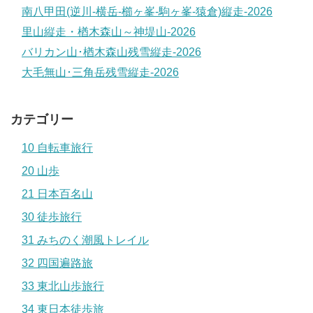
南八甲田(逆川-横岳-櫛ヶ峯-駒ヶ峯-猿倉)縦走-2026
里山縦走・楢木森山～神堤山-2026
バリカン山･楢木森山残雪縦走-2026
大毛無山･三角岳残雪縦走-2026
カテゴリー
10 自転車旅行
20 山歩
21 日本百名山
30 徒歩旅行
31 みちのく潮風トレイル
32 四国遍路旅
33 東北山歩旅行
34 東日本徒歩旅