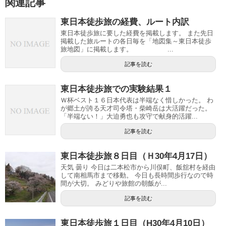
関連記事
東日本徒歩旅の経費、ルート内訳
東日本徒歩旅に要した経費を掲載します。 また先日
掲載した旅ルートの各日毎を「地図集～東日本徒歩
旅地図」に掲載します。 ...
記事を読む
東日本徒歩旅での実験結果１
Ｗ杯ベスト１６日本代表は半端なく惜しかった。 わ
が郷土が誇る天才司令塔・柴崎岳は大活躍だった。
「半端ない！」大迫勇也も攻守で献身的活躍...
記事を読む
東日本徒歩旅８日目（Ｈ30年4月17日）
天気 曇り 今日は二本松市から川俣町、飯舘村を経由
して南相馬市まで移動。 今日も長時間歩行なので時
間が大切。 みどりや旅館の朝飯が...
記事を読む
東日本徒歩旅１日目（H30年4月10日）