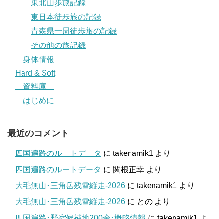
東北山歩旅記録
東日本徒歩旅の記録
青森県一周徒歩旅の記録
その他の旅記録
身体情報
Hard & Soft
資料庫
はじめに
最近のコメント
四国遍路のルートデータ
に
takenamik1
より
四国遍路のルートデータ
に
関根正幸
より
大毛無山･三角岳残雪縦走-2026
に
takenamik1
より
大毛無山･三角岳残雪縦走-2026
に
との
より
四国遍路･野宿候補地200余･概略情報
に
takenamik1
よ