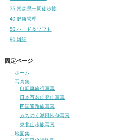
35 青森県一周徒歩旅
40 健康管理
50 ハード＆ソフト
90 雑記
固定ページ
ホーム
写真集
自転車旅行写真
日本百名山登山写真
四国遍路旅写真
みちのく潮風ﾄﾚｲﾙ写真
東北山歩旅写真
地図集