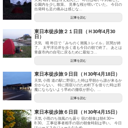
公園内を少し散策。 見事な桜が咲いていた。 今日の
出発時も足の痛みは感じな...
記事を読む
東日本徒歩旅２１日目（Ｈ30年4月30
日）
天気 晴 昨日で「みちのく潮風トレイル」区間が終
了。 太平洋沿岸を歩く道も今日の朝で終了。 あとは
青森市内の自宅に戻るために最短コ...
記事を読む
東日本徒歩旅９日目（Ｈ30年4月18日）
天気 小雨 道の駅に野宿した時は早朝から誰が来るか
分からない。 特に雨宿りのため軒下を借りた時は邪
魔にならないよう早めの撤収が肝心。...
記事を読む
東日本徒歩旅６日目（Ｈ30年4月15日）
天気 小雨のち強風のち曇り 宿の朝食は朝4:30〜
8:30。 工事従事者相手の宿の朝食時刻は早い。 今日
はハードスケジュールなため...