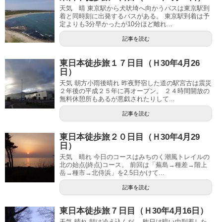
天気 晴 東京駅から犬吠埼へ向かうバスは東京駅到
着と同時刻に出発するバスがある。 東京駅到着は予
定よりも3分早かったが10分ほど離れ...
記事を読む
東日本徒歩旅１７日目（Ｈ30年4月26
日）
天気 朝方小雨後晴れ 昨夜野宿した道の駅宮古は震災
２年後の平成２５年に再オープン。 ２４時間開放の
無料休憩所もあるが悪戯されたりして...
記事を読む
東日本徒歩旅２０日目（Ｈ30年4月29
日）
天気 晴れ 今日のコースはみちのく潮風トレイルの
北の始点(終点)コース。 前回は「蕪島→種差→階上
岳→種市→北侍浜」を2.5日かけて...
記事を読む
東日本徒歩旅７日目（Ｈ30年4月16日）
天気 晴れ 朝は冷え込んだ。 昨日は暗い中到着した