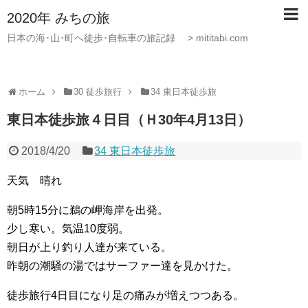
2020年 みちの旅
日本の海･山･町へ徒歩･自転車の旅記録 > mititabi.com
ホーム
30 徒歩旅行
34 東日本徒歩旅
東日本徒歩旅４日目（Ｈ30年4月13日）
2018/4/20
34 東日本徒歩旅
天気 晴れ
朝5時15分に鵜の岬海岸を出発。
少し寒い。気温10度弱。
朝日が上り釣り人達が来ている。
昨朝の潮騒の湯ではサーファー達を見かけた。
徒歩旅行4日目になり足の痛みが増えつつある。