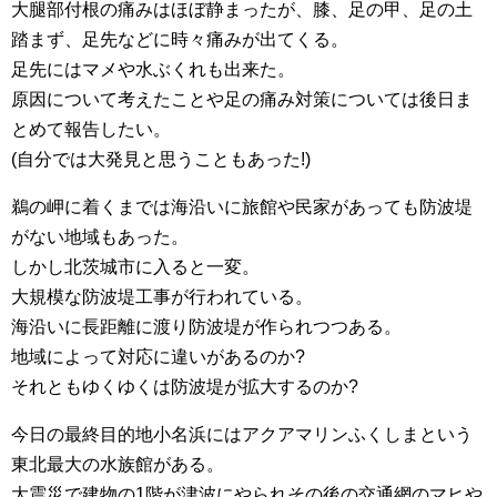
大腿部付根の痛みはほぼ静まったが、膝、足の甲、足の土
踏まず、足先などに時々痛みが出てくる。
足先にはマメや水ぶくれも出来た。
原因について考えたことや足の痛み対策については後日ま
とめて報告したい。
(自分では大発見と思うこともあった!)
鵜の岬に着くまでは海沿いに旅館や民家があっても防波堤
がない地域もあった。
しかし北茨城市に入ると一変。
大規模な防波堤工事が行われている。
海沿いに長距離に渡り防波堤が作られつつある。
地域によって対応に違いがあるのか?
それともゆくゆくは防波堤が拡大するのか?
今日の最終目的地小名浜にはアクアマリンふくしまという
東北最大の水族館がある。
大震災で建物の1階が津波にやられその後の交通網のマヒや