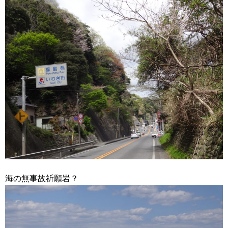
海の無事故祈願岩？