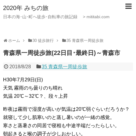
2020年 みちの旅
日本の海･山･町へ徒歩･自転車の旅記録 > mititabi.com
ホーム
30 徒歩旅行
35 青森県一周徒歩旅
青森県一周徒歩旅(22日目･最終日)～青森市
2018/8/28
35 青森県一周徒歩旅
H30年7月29日(日)
天気 霧雨のち曇りのち晴れ
気温 20℃～32℃？、段々上昇
昨夜は霧雨で湿度が高いが気温は20℃弱ぐらいだろうか？
就寝して少し肌寒いのと蒸し暑いのが一緒の感覚。
寒さと蒸暑さの同居で寝相も中途半端だったらしい。
朝起きると喉の調子が少しおかしい。