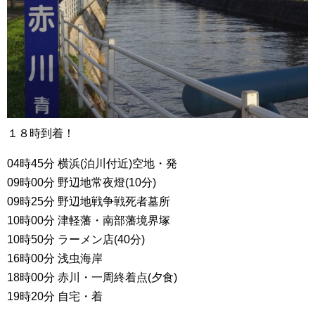
１８時到着！
04時45分 横浜(泊川付近)空地・発
09時00分 野辺地常夜燈(10分)
09時25分 野辺地戦争戦死者墓所
10時00分 津軽藩・南部藩境界塚
10時50分 ラーメン店(40分)
16時00分 浅虫海岸
18時00分 赤川・一周終着点(夕食)
19時20分 自宅・着