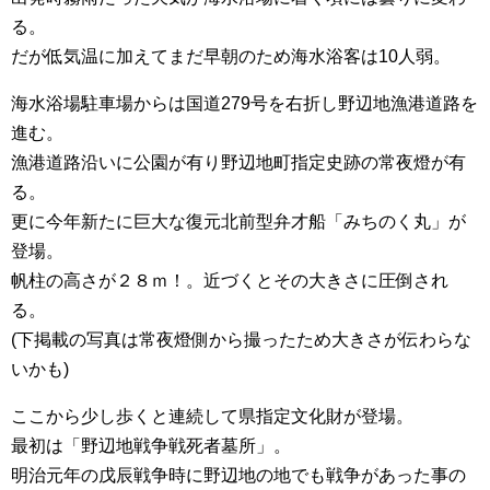
る。
だが低気温に加えてまだ早朝のため海水浴客は10人弱。
海水浴場駐車場からは国道279号を右折し野辺地漁港道路を
進む。
漁港道路沿いに公園が有り野辺地町指定史跡の常夜燈が有
る。
更に今年新たに巨大な復元北前型弁才船「みちのく丸」が
登場。
帆柱の高さが２８ｍ！。近づくとその大きさに圧倒され
る。
(下掲載の写真は常夜燈側から撮ったため大きさが伝わらな
いかも)
ここから少し歩くと連続して県指定文化財が登場。
最初は「野辺地戦争戦死者墓所」。
明治元年の戊辰戦争時に野辺地の地でも戦争があった事の