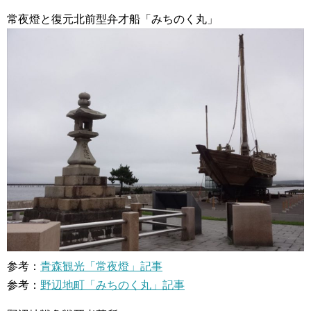
常夜燈と復元北前型弁才船「みちのく丸」
参考：
青森観光「常夜燈」記事
参考：
野辺地町「みちのく丸」記事