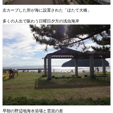
左カーブした所が海に設置された「ほたて大橋」
多くの人出で賑わう日曜日夕方の浅虫海岸
早朝の野辺地海水浴場と雲泥の差