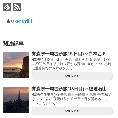
takenamik1
関連記事
青森県一周徒歩旅(５日目)～白神岳Ｐ
H30年7月12日（木） 天気 曇りのち雨 気温 17℃
～20℃ 昨日午後、鯵ヶ沢から深浦に向かっている時
に道路情報の掲示板を見て...
記事を読む
青森県一周徒歩旅(18日目)～縫道石山
H30年7月25日(水) 天気 晴れ一時曇り 気温 最高30℃
ぐらい、暑い 夜明け前に船の音で目が覚める。 テン
トを出て歩いて１...
記事を読む