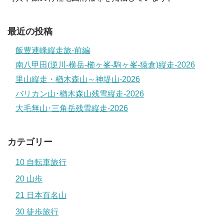
最近の投稿
飯豊連峰縦走旅-前編
南八甲田(逆川-横岳-櫛ヶ峯-駒ヶ峯-猿倉)縦走-2026
里山縦走・楢木森山～神堤山-2026
バリカン山･楢木森山残雪縦走-2026
大毛無山･三角岳残雪縦走-2026
カテゴリー
10 自転車旅行
20 山歩
21 日本百名山
30 徒歩旅行