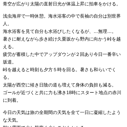
青空が広がり太陽の直射日光が体温上昇に拍車をかける。
浅虫海岸で一時休憩。海水浴客の中で長袖の自分は別世界
人。
海水浴客を見て自分も水浴びしたくなるが、…無理…。
暑さに耐えながら歩き続け久栗坂から野内に向かう峠を越
える。
疲労が蓄積した中でアップダウンが２回あり今日一番辛い
坂道。
峠を越えると時刻も夕方５時を回る。暑さも和らいでく
る。
太陽が西空に傾き日陰の道も増えて身体の負担も減る。
ゴールが近づくと共に力も沸き18時にスタート地点の赤川
に到着。
今日の天気は旅の全期間の天気を全て一日に凝縮したよう
な天気。