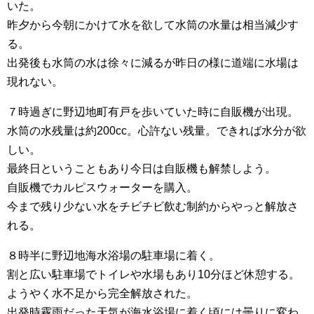
いた。
昨夕から今朝にかけて水を欲して水筒の水量は相当減少す
る。
出発後も水筒の水は徐々に減るが昨日の様に道端に水場は
現れない。
７時過ぎに野辺地町有戸を歩いていた時に自販機が出現。
水筒の水残量は約200cc。心許ない残量。できれば水分が欲
しい。
最終日ということもあり今日は自販機も解禁しよう。
自販機でカルピスウォーターを購入。
今まで残り少ない水をチビチビ飲む制約からやっと解放さ
れる。
８時半に野辺地海水浴場の駐車場に着く。
割と広い駐車場でトイレや水場もあり10分ほど休憩する。
ようやく水不足から完全解放された。
出発時霧雨だった天気が海水浴場に着く頃には曇りに変わ