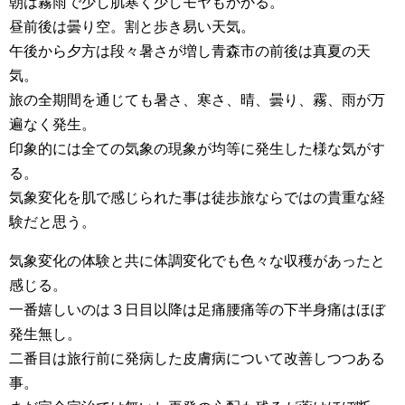
朝は霧雨で少し肌寒く少しモヤもかかる。
昼前後は曇り空。割と歩き易い天気。
午後から夕方は段々暑さが増し青森市の前後は真夏の天
気。
旅の全期間を通じても暑さ、寒さ、晴、曇り、霧、雨が万
遍なく発生。
印象的には全ての気象の現象が均等に発生した様な気がす
る。
気象変化を肌で感じられた事は徒歩旅ならではの貴重な経
験だと思う。
気象変化の体験と共に体調変化でも色々な収穫があったと
感じる。
一番嬉しいのは３日目以降は足痛腰痛等の下半身痛はほぼ
発生無し。
二番目は旅行前に発病した皮膚病について改善しつつある
事。