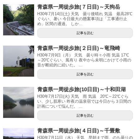
青森県一周徒歩旅(７日目)～天狗岳
H30年7月14日(土) 天気 曇り後晴れ 気温 最高28℃
ぐらい、暑い 今日最大の懸案事項は「工事通行止
め」区間の通過。 しか...
記事を読む
青森県一周徒歩旅(２日目)～竜飛崎
H30年7月9日（月） 天気 曇り時々小雨 気温 17℃
～20℃ぐらい、風有り 夜中から未明にかけて小雨の
音が断続的に続いた。 ...
記事を読む
青森県一周徒歩旅(10日目)～十和田湖
H30年7月17日(火) 天気 雨 気温 20℃～22℃ぐら
い、少し肌寒い 昨夜の温泉宿では今日から３日間の
計画について悩んだ。 ...
記事を読む
青森県一周徒歩旅(４日目)～千畳敷
H30年7月11日（水） 天気 早朝まで雨、のち曇りの