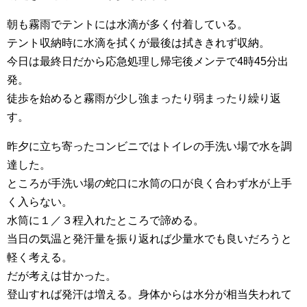
朝も霧雨でテントには水滴が多く付着している。
テント収納時に水滴を拭くが最後は拭ききれず収納。
今日は最終日だから応急処理し帰宅後メンテで4時45分出
発。
徒歩を始めると霧雨が少し強まったり弱まったり繰り返
す。
昨夕に立ち寄ったコンビニではトイレの手洗い場で水を調
達した。
ところが手洗い場の蛇口に水筒の口が良く合わず水が上手
く入らない。
水筒に１／３程入れたところで諦める。
当日の気温と発汗量を振り返れば少量水でも良いだろうと
軽く考える。
だが考えは甘かった。
登山すれば発汗は増える。身体からは水分が相当失われて