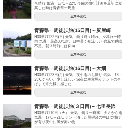
ち晴れ 気温 17℃～22℃ 今回の旅行計画を最初に立
案した時は青森県一周旅...
記事を読む
青森県一周徒歩旅(15日目)～尻屋崎
H30年7月22日(日) 天気 曇り時々晴れ、夕暮れ一時
雨 気温 最高30℃超、日中暑く夜涼しい 強風で睡眠
不足。朝３時前には仰向...
記事を読む
青森県一周徒歩旅(16日目)～大畑
H30年7月23日(月) 天気 夜中雨のち曇り 気温 18～
25℃ぐらい、少し涼しい 深夜に寒立馬がテントのそ
ばまで来た様に感じた...
記事を読む
青森県一周徒歩旅(３日目)～七里長浜
H30年7月10日（火） 天気 曇り一時霧、夕方から雨
気温 17℃～21℃ テント泊した展望台の中は吹抜け
が有り夜中に風が舞い物...