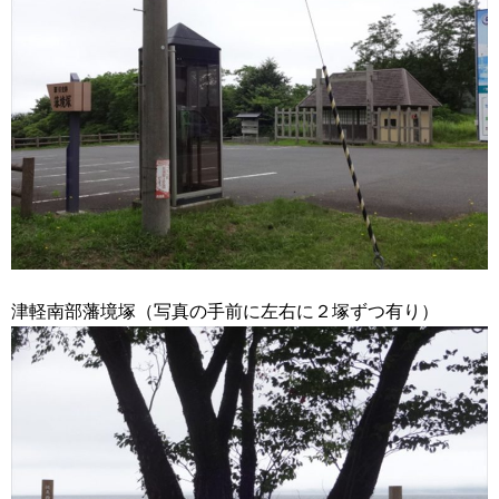
津軽南部藩境塚（写真の手前に左右に２塚ずつ有り）