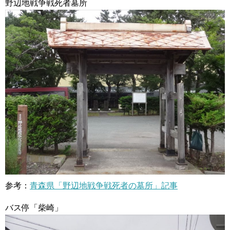
野辺地戦争戦死者墓所
参考：
青森県「野辺地戦争戦死者の墓所」記事
バス停「柴崎」