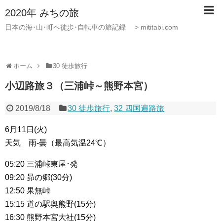
2020年 みちの旅
日本の海･山･町へ徒歩･自転車の旅記録 > mititabi.com
ホーム
30 徒歩旅行
小辺路旅３（三浦峠～熊野本宮）
2019/8/18
30 徒歩旅行
,
32 四国遍路旅
6月11日(火)
天気 雨-曇（最高気温24℃）
05:20 三浦峠東屋･発
09:20 昴の郷(30分)
12:50 果無峠
15:15 道の駅奥熊野(15分)
16:30 熊野本宮大社(15分)