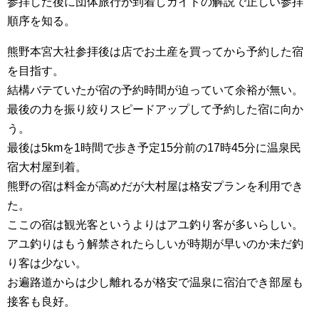
参拝した後に団体旅行が到着しガイドの解説で正しい参拝
順序を知る。
熊野本宮大社参拝後は店でお土産を買ってから予約した宿
を目指す。
結構バテていたが宿の予約時間が迫っていて余裕が無い。
最後の力を振り絞りスピードアップして予約した宿に向か
う。
最後は5kmを1時間で歩き予定15分前の17時45分に温泉民
宿大村屋到着。
熊野の宿は料金が高めだが大村屋は格安プランを利用でき
た。
ここの宿は観光客というよりはアユ釣り客が多いらしい。
アユ釣りはもう解禁されたらしいが時期が早いのか未だ釣
り客は少ない。
お遍路道からは少し離れるが格安で温泉に宿泊でき部屋も
接客も良好。