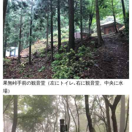
果無峠手前の観音堂（左にトイレ､右に観音堂、中央に水
場）