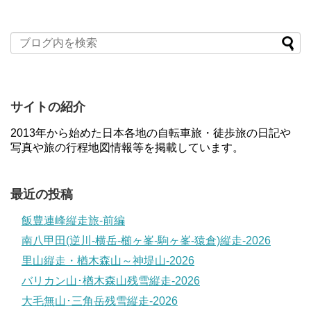
サイトの紹介
2013年から始めた日本各地の自転車旅・徒歩旅の日記や
写真や旅の行程地図情報等を掲載しています。
最近の投稿
飯豊連峰縦走旅-前編
南八甲田(逆川-横岳-櫛ヶ峯-駒ヶ峯-猿倉)縦走-2026
里山縦走・楢木森山～神堤山-2026
バリカン山･楢木森山残雪縦走-2026
大毛無山･三角岳残雪縦走-2026