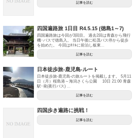
記事を読む
四国遍路旅 1日目 R4.5.15 (徳島1～7)
四国遍路旅は今回が3回目。 過去2回は青森から飛行
機･バスで徳島入。 当日午後に松茂バス停から徒歩
を始めた。 今回はﾎﾃﾙに前泊し板東...
記事を読む
日本徒歩旅-鹿児島-ルート
日本徒歩旅-鹿児島-の旅ルートを掲載します。 5月11
日（月）桜島港～海潟さくら公園 10日 21:00 青森
駅･発(夜行バス) ...
記事を読む
四国歩き遍路に挑戦！
記事を読む