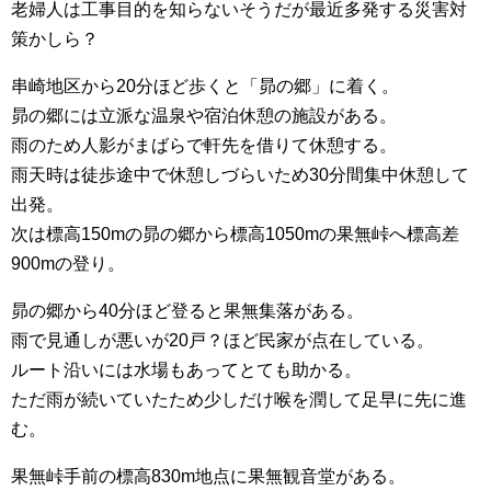
老婦人は工事目的を知らないそうだが最近多発する災害対
策かしら？
串崎地区から20分ほど歩くと「昴の郷」に着く。
昴の郷には立派な温泉や宿泊休憩の施設がある。
雨のため人影がまばらで軒先を借りて休憩する。
雨天時は徒歩途中で休憩しづらいため30分間集中休憩して
出発。
次は標高150mの昴の郷から標高1050mの果無峠へ標高差
900mの登り。
昴の郷から40分ほど登ると果無集落がある。
雨で見通しが悪いが20戸？ほど民家が点在している。
ルート沿いには水場もあってとても助かる。
ただ雨が続いていたため少しだけ喉を潤して足早に先に進
む。
果無峠手前の標高830m地点に果無観音堂がある。