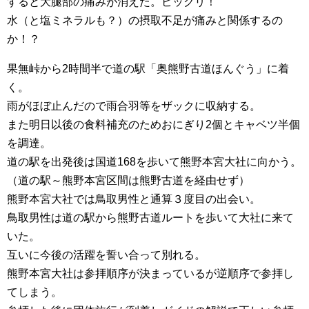
すると大腿部の痛みが消えた。ビックリ！
水（と塩ミネラルも？）の摂取不足が痛みと関係するの
か！？
果無峠から2時間半で道の駅「奥熊野古道ほんぐう」に着
く。
雨がほぼ止んだので雨合羽等をザックに収納する。
また明日以後の食料補充のためおにぎり2個とキャベツ半個
を調達。
道の駅を出発後は国道168を歩いて熊野本宮大社に向かう。
（道の駅～熊野本宮区間は熊野古道を経由せず）
熊野本宮大社では鳥取男性と通算３度目の出会い。
鳥取男性は道の駅から熊野古道ルートを歩いて大社に来て
いた。
互いに今後の活躍を誓い合って別れる。
熊野本宮大社は参拝順序が決まっているが逆順序で参拝し
てしまう。