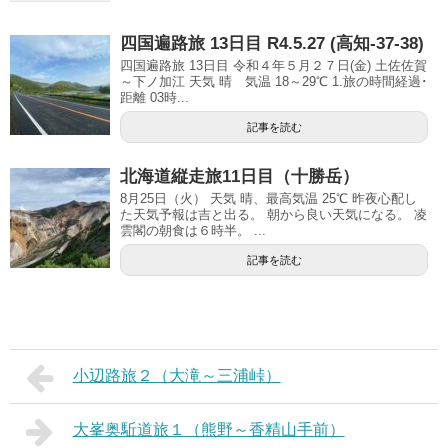
四国遍路旅 13日目 R4.5.27 (高知-37-38)
四国遍路旅 13日目 令和４年５月２７日(金) 土佐佐賀
～下ノ加江 天気 晴 気温 18～29℃ 1.旅の時間経過･
距離 03時...
記事を読む
北海道縦走旅11日目（十勝岳）
8月25日（火） 天気 晴、最高気温 25℃ 昨夜心配し
た天気予報は吉と出る。 朝から良い天気になる。 凌
雲閣の朝食は６時半。 ...
記事を読む
小辺路旅２（大滝～三浦峠）
大峯奥駈道旅１（熊野～香精山手前）