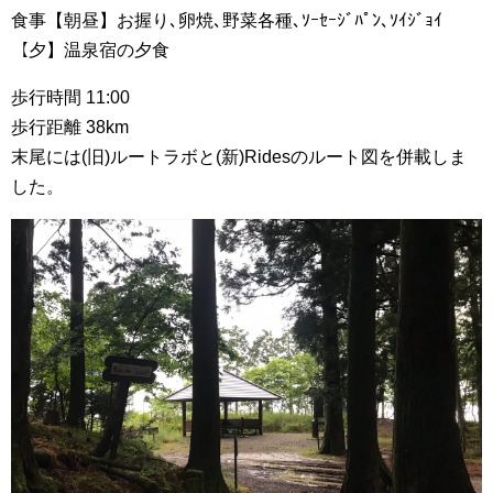
食事【朝昼】お握り､卵焼､野菜各種､ｿｰｾｰｼﾞﾊﾟﾝ､ｿｲｼﾞｮｲ
【夕】温泉宿の夕食
歩行時間 11:00
歩行距離 38km
末尾には(旧)ルートラボと(新)Ridesのルート図を併載しま
した。