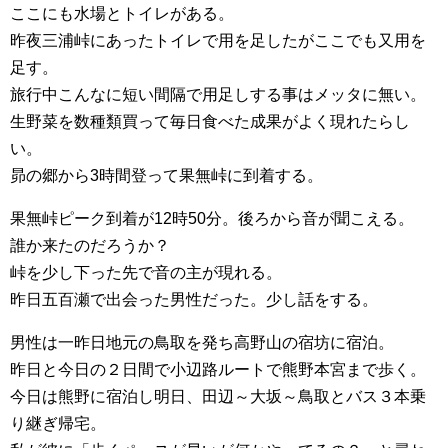
ここにも水場とトイレがある。
昨夜三浦峠にあったトイレで用を足したがここでも又用を
足す。
旅行中こんなに短い間隔で用足しする事はメッタに無い。
生野菜を数種類買って毎日食べた成果がよく現れたらし
い。
昴の郷から3時間登って果無峠に到着する。
果無峠ピーク到着が12時50分。後ろから音が聞こえる。
誰か来たのだろうか？
峠を少し下った先で音の主が現れる。
昨日五百瀬で出会った男性だった。少し話をする。
男性は一昨日地元の鳥取を発ち高野山の宿坊に宿泊。
昨日と今日の２日間で小辺路ルートで熊野本宮まで歩く。
今日は熊野に宿泊し明日、田辺～大坂～鳥取とバス３本乗
り継ぎ帰宅。