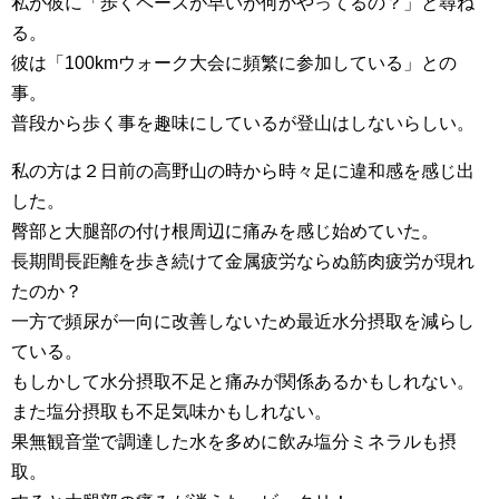
私が彼に「歩くペースが早いが何かやってるの？」と尋ね
る。
彼は「100kmウォーク大会に頻繁に参加している」との
事。
普段から歩く事を趣味にしているが登山はしないらしい。
私の方は２日前の高野山の時から時々足に違和感を感じ出
した。
臀部と大腿部の付け根周辺に痛みを感じ始めていた。
長期間長距離を歩き続けて金属疲労ならぬ筋肉疲労が現れ
たのか？
一方で頻尿が一向に改善しないため最近水分摂取を減らし
ている。
もしかして水分摂取不足と痛みが関係あるかもしれない。
また塩分摂取も不足気味かもしれない。
果無観音堂で調達した水を多めに飲み塩分ミネラルも摂
取。