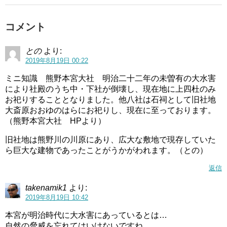
コメント
との
より:
2019年8月19日 00:22
ミニ知識 熊野本宮大社 明治二十二年の未曽有の大水害
により社殿のうち中・下社が倒壊し、現在地に上四杜のみ
お祀りすることとなりました。他八社は石祠として旧社地
大斎原おおゆのはらにお祀りし、現在に至っております。
（熊野本宮大社 HPより）
旧社地は熊野川の川原にあり、広大な敷地で現存していた
ら巨大な建物であったことがうかがわれます。（との）
返信
takenamik1
より:
2019年8月19日 10:42
本宮が明治時代に大水害にあっているとは…
自然の脅威を忘れてはいけないですね。