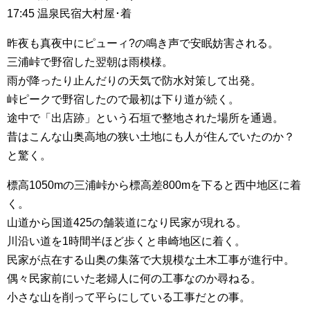
17:45 温泉民宿大村屋･着
昨夜も真夜中にピューィ?の鳴き声で安眠妨害される。
三浦峠で野宿した翌朝は雨模様。
雨が降ったり止んだりの天気で防水対策して出発。
峠ピークで野宿したので最初は下り道が続く。
途中で「出店跡」という石垣で整地された場所を通過。
昔はこんな山奥高地の狭い土地にも人が住んでいたのか？
と驚く。
標高1050mの三浦峠から標高差800mを下ると西中地区に着
く。
山道から国道425の舗装道になり民家が現れる。
川沿い道を1時間半ほど歩くと串崎地区に着く。
民家が点在する山奥の集落で大規模な土木工事が進行中。
偶々民家前にいた老婦人に何の工事なのか尋ねる。
小さな山を削って平らにしている工事だとの事。