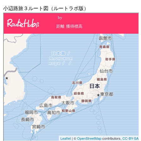
小辺路旅３ルート図（ルートラボ版）