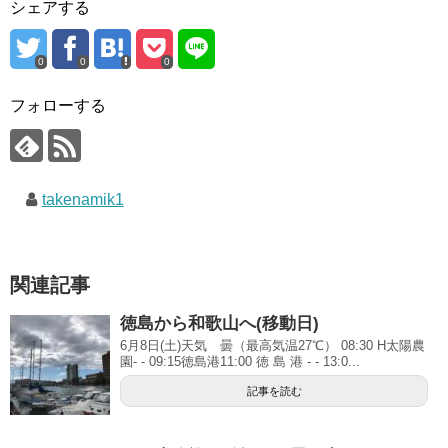
シェアする
0
0
0
フォローする
takenamik1
関連記事
徳島から和歌山へ(移動日)
6月8日(土)天気 曇（最高気温27℃） 08:30 H太陽農
園- - 09:15徳島港11:00 徳 島 港 - - 13:0...
記事を読む