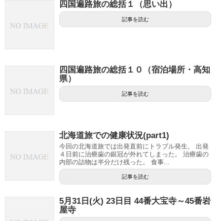
四国遍路旅の総括１（思い出）
記事を読む
四国遍路旅の総括１０（宿泊場所・高知
県）
記事を読む
北海道旅での健康状況(part1)
今回の北海道旅では出発直前にトラブル発生。 出発
４日前に治療歯の銀冠が外れてしまった。 治療歯の
内部の詰物は半分だけ残った。 食事...
記事を読む
5月31日(火) 23日目 44番大宝寺～45番岩
屋寺