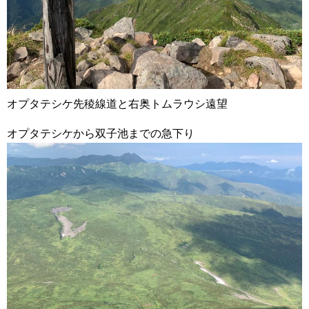
オプタテシケ先稜線道と右奥トムラウシ遠望
オプタテシケから双子池までの急下り