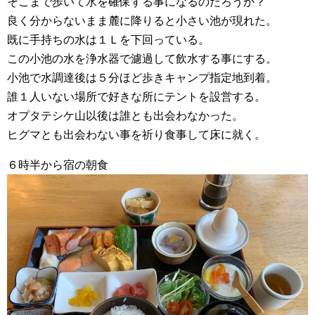
そこまで歩いて水を確保する事になるのだろうか？
良く分からないまま麓に降りると小さい池が現れた。
既に手持ちの水は１Ｌを下回っている。
この小池の水を浄水器で濾過して飲水する事にする。
小池で水調達後は５分ほど歩きキャンプ指定地到着。
誰１人いない場所で好きな所にテントを設営する。
オプタテシケ山以後は誰とも出会わなかった。
ヒグマとも出会わない事を祈り食事して床に就く。
６時半から宿の朝食