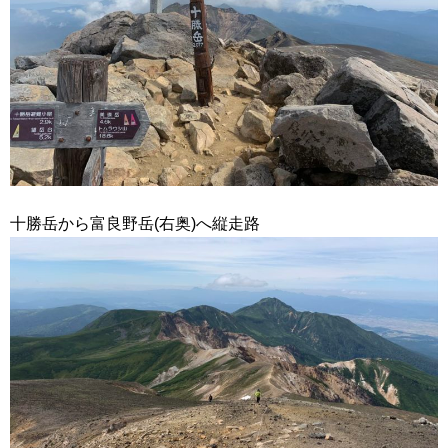
十勝岳から富良野岳(右奥)へ縦走路