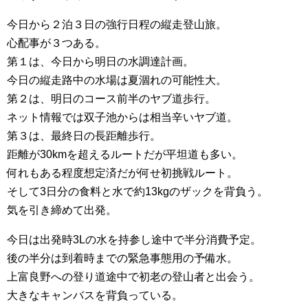
今日から２泊３日の強行日程の縦走登山旅。
心配事が３つある。
第１は、今日から明日の水調達計画。
今日の縦走路中の水場は夏涸れの可能性大。
第２は、明日のコース前半のヤブ道歩行。
ネット情報では双子池からは相当辛いヤブ道。
第３は、最終日の長距離歩行。
距離が30kmを超えるルートだが平坦道も多い。
何れもある程度想定済だが何せ初挑戦ルート。
そして3日分の食料と水で約13kgのザックを背負う。
気を引き締めて出発。
今日は出発時3Lの水を持参し途中で半分消費予定。
後の半分は到着時までの緊急事態用の予備水。
上富良野への登り道途中で初老の登山者と出会う。
大きなキャンバスを背負っている。