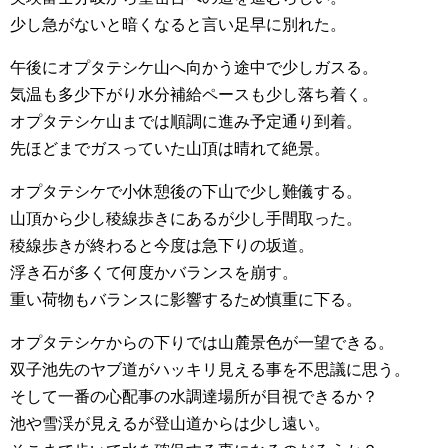
少し急がないと暗くなると言い足早に別れた。
午後にオプタテシケ山へ向かう途中で少しガスる。
気温も多少下がり水分補給ペースも少し落ち着く。
オプタテシケ山までは順調に進み予定通り到着。
先ほどまでガスっていた山頂は晴れて絶景。
オプタテシケで小休憩後の下山で少し難儀する。
山頂から少し稜線歩きにあるが少し手間取った。
稜線歩きが終わると今度は急下りの坂道。
浮き石が多くて何度かバランスを崩す。
重い荷物もバランスに影響するため慎重に下る。
オプタテシケからの下りでは山麓景色が一望できる。
双子池先のヤブ道がハッキリ見える事を不思議に思う。
そして一番の心配事の水調達場所が目視できるか？
池や雪渓が見えるが登山道からは少し遠い。