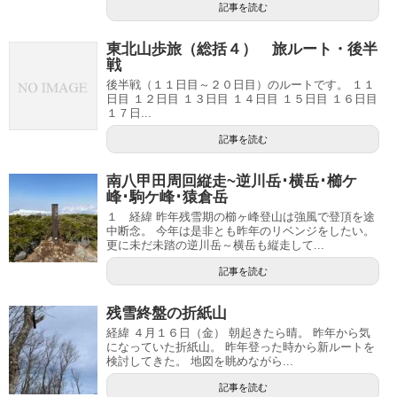
記事を読む
東北山歩旅（総括４） 旅ルート・後半
戦
後半戦（１１日目～２０日目）のルートです。 １１
日目 １２日目 １３日目 １４日目 １５日目 １６日目
１７日...
記事を読む
南八甲田周回縦走~逆川岳･横岳･櫛ケ
峰･駒ケ峰･猿倉岳
１ 経緯 昨年残雪期の櫛ヶ峰登山は強風で登頂を途
中断念。 今年は是非とも昨年のリベンジをしたい。
更に未だ未踏の逆川岳～横岳も縦走して...
記事を読む
残雪終盤の折紙山
経緯 ４月１６日（金） 朝起きたら晴。 昨年から気
になっていた折紙山。 昨年登った時から新ルートを
検討してきた。 地図を眺めながら...
記事を読む