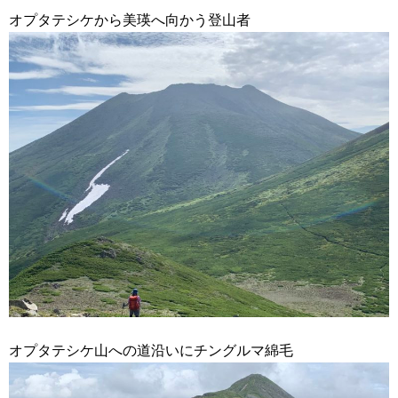
オプタテシケから美瑛へ向かう登山者
オプタテシケ山への道沿いにチングルマ綿毛