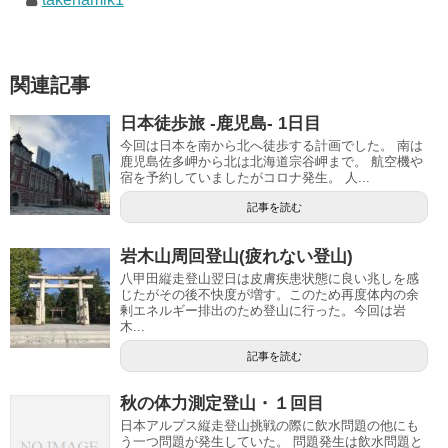
関連記事
日本徒歩旅 -鹿児島- 1日目
今回は日本を南から北へ徒歩する計画でした。 南は
鹿児島佐多岬から北は北海道宗谷岬まで。 航空機や
宿を予約していましたがコロナ発生。 人...
記事を読む
岩木山周回登山(疲れない登山)
八甲田縦走登山翌日は皮膚疾患状態に良い兆しを感
じたがその後不快度が増す。このため再度体内の余
剰エネルギー排出のため登山に行った。今回は岩
木...
記事を読む
秋の体力測定登山・１回目
日本アルプス縦走登山挑戦の際に飲水問題の他にも
う一つ問題が発生していた。 問題発生は飲水問題と