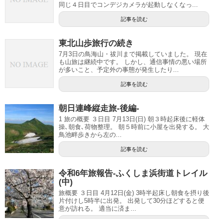
同じ４日目でコンデジカメラが起動しなくなっ...
記事を読む
東北山歩旅行の続き
7月3日の鳥海山・祓川まで掲載していました。 現在
も山旅は継続中です。 しかし、通信事情の悪い場所
が多いこと、予定外の事態が発生したり...
記事を読む
朝日連峰縦走旅-後編-
1 旅の概要 ３日目 7月13日(日) 朝３時起床後に軽体
操､朝食､荷物整理。 朝５時前に小屋を出発する。 大
鳥池畔歩きから左の...
記事を読む
令和6年旅報告-ふくしま浜街道トレイル
(中)
旅概要 ３日目 4月12日(金) 3時半起床し朝食を摂り後
片付けし5時半に出発。 出発して30分ほどすると便
意が訪れる。 適当に済ま...