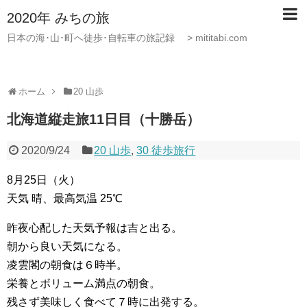
2020年 みちの旅
日本の海･山･町へ徒歩･自転車の旅記録 > mititabi.com
ホーム
20 山歩
北海道縦走旅11日目（十勝岳）
2020/9/24
20 山歩
,
30 徒歩旅行
8月25日（火）
天気 晴、最高気温 25℃
昨夜心配した天気予報は吉と出る。
朝から良い天気になる。
凌雲閣の朝食は６時半。
栄養とボリューム満点の朝食。
残さず美味しく食べて７時に出発する。