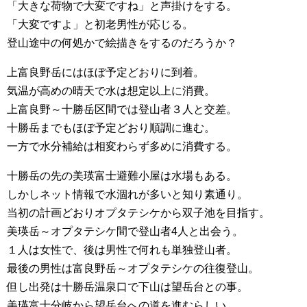
「大きな荷物で大変ですね」と声掛けをする。
「大変ですよ」と初老男性が応じる。
登山途中の何処かで絵描きをするのだろうか？
上富良野岳にはほぼ予定どおりに到着。
気温が高めの晴天で水は想定以上に消費。
上富良野～十勝岳区間では登山者３人と交差。
十勝岳までもほぼ予定どおり順調に進む。
一方で水分補給は相変わらず多めに消費する。
十勝岳の先の美瑛富士避難小屋は水場もある。
しかしネット情報で水涸れが多いと知り素通り。
当初の計画どおりオプタテシケから双子池を目指す。
美瑛岳～オプタテシケ間で登山者4人と出会う。
１人は女性で、後は男性で何れも単独登山者。
最後の男性は富良野岳～オプタテシケの往復登山。
但し出発は十勝岳温泉口で下山は望岳台との事。
美瑛富士分岐から望岳台への道を進むらしい。