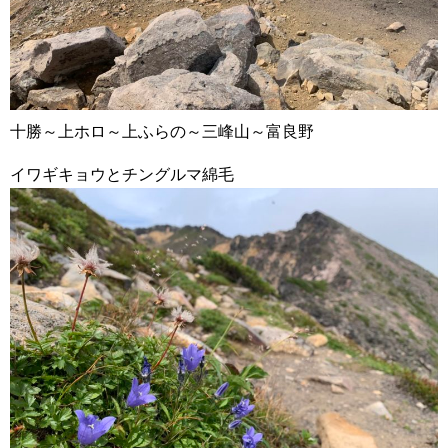
十勝～上ホロ～上ふらの～三峰山～富良野
イワギキョウとチングルマ綿毛