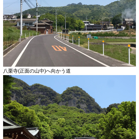
八栗寺(正面の山中)へ向かう道