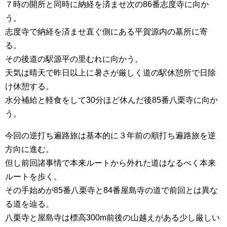
７時の開所と同時に納経を済ませ次の86番志度寺に向か
う。
志度寺で納経を済ませ直ぐ側にある平賀源内の墓所に寄
る。
その後道の駅源平の里むれに向かう。
天気は晴天で昨日以上に暑さが厳しく道の駅休憩所で日除
け休憩する。
水分補給と軽食をして30分ほど休んだ後85番八栗寺に向か
う。
今回の逆打ち遍路旅は基本的に３年前の順打ち遍路旅を逆
方向に進む。
但し前回諸事情で本来ルートから外れた道はなるべく本来
ルートを歩く。
その手始めが85番八栗寺と84番屋島寺の道で前回とは異な
る道を辿る。
八栗寺と屋島寺は標高300m前後の山越えがある少し厳しい