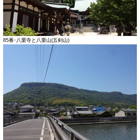
85番･八栗寺と八栗山(五剣山)