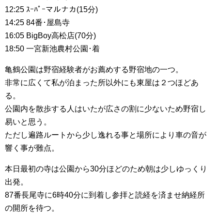
12:25 ｽｰﾊﾟｰマルナカ(15分)
14:25 84番･屋島寺
16:05 BigBoy高松店(70分)
18:50 一宮新池農村公園･着
亀鶴公園は野宿経験者がお薦めする野宿地の一つ。
非常に広くて私が泊まった所以外にも東屋は２つほどあ
る。
公園内を散歩する人はいたが広さの割に少ないため野宿し
易いと思う。
ただし遍路ルートから少し逸れる事と場所により車の音が
響く事が難点。
本日最初の寺は公園から30分ほどのため朝は少しゆっくり
出発。
87番長尾寺に6時40分に到着し参拝と読経を済ませ納経所
の開所を待つ。