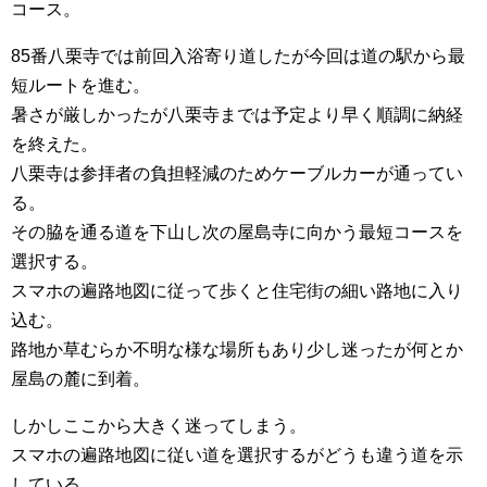
コース。
85番八栗寺では前回入浴寄り道したが今回は道の駅から最
短ルートを進む。
暑さが厳しかったが八栗寺までは予定より早く順調に納経
を終えた。
八栗寺は参拝者の負担軽減のためケーブルカーが通ってい
る。
その脇を通る道を下山し次の屋島寺に向かう最短コースを
選択する。
スマホの遍路地図に従って歩くと住宅街の細い路地に入り
込む。
路地か草むらか不明な様な場所もあり少し迷ったが何とか
屋島の麓に到着。
しかしここから大きく迷ってしまう。
スマホの遍路地図に従い道を選択するがどうも違う道を示
している。