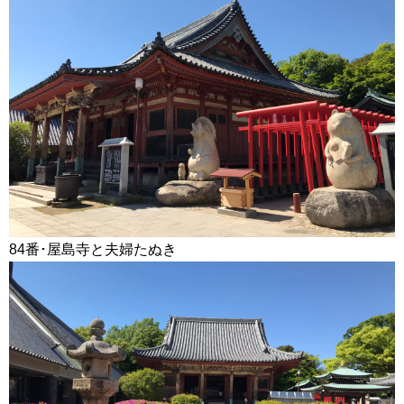
84番･屋島寺と夫婦たぬき