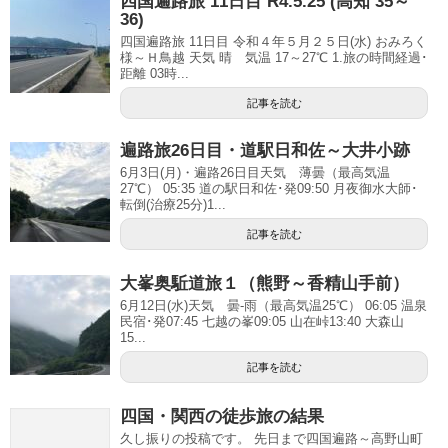
四国遍路旅 11日目 R4.5.25 (高知 35～
36)
四国遍路旅 11日目 令和４年５月２５日(水) おみろく
様～Ｈ鳥越 天気 晴 気温 17～27℃ 1.旅の時間経過･
距離 03時...
記事を読む
遍路旅26日目・道駅日和佐～大井小跡
6月3日(月)・遍路26日目天気 薄曇（最高気温
27℃） 05:35 道の駅日和佐･発09:50 月夜御水大師･
転倒(治療25分)1...
記事を読む
大峯奥駈道旅１（熊野～香精山手前）
6月12日(水)天気 曇-雨（最高気温25℃） 06:05 温泉
民宿･発07:45 七越の峯09:05 山在峠13:40 大森山
15...
記事を読む
四国・関西の徒歩旅の結果
久し振りの投稿です。 先日まで四国遍路～高野山町