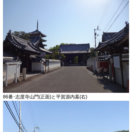
86番･志度寺山門(正面)と平賀源内墓(右)