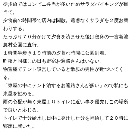
徒歩旅ではコンビニ弁当が多いためサラダバイキングが目
当て。
夕食前の時間帯で店内は閑散。遠慮なくサラダを２度お替
わりする。
たっぷり７０分かけて夕食を済ませた後は寝床の一宮新池
農村公園に直行。
１時間半歩き１９時前の夕暮れ時間に公園到着。
昨夜と同様この日も野宿お遍路さんはいない。
物置脇でテント設営していると散歩の男性が近づいてく
る。
「東屋の中にテント泊するお遍路さんが多い」ので私にも
東屋を勧める。
雨の心配が無く東屋よりトイレに近い事を優先しこの場所
で良いと応じる。
トイレで十分給水し日中に発汗した分を補給して２０時に
寝床に就いた。