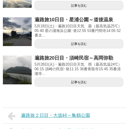
記事を読む
遍路旅10日目・星浦公園～道後温泉
5月18日(土)・遍路10日目天気 曇（最高気温25℃）
05:40 星の浦海浜公園･発12:55 53番円明寺14:05 52
番太...
記事を読む
遍路旅20日目・須崎民宿～高岡弥勒
5月28日(火)・遍路20日目天気 雨（最高気温24℃）
06:15 須崎の民宿･発11:15 36番青龍寺15:45 35番清
瀧寺...
記事を読む
遍路旅２日目・大坂峠～亀鶴公園