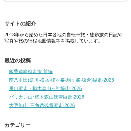
サイトの紹介
2013年から始めた日本各地の自転車旅・徒歩旅の日記や
写真や旅の行程地図情報等を掲載しています。
最近の投稿
飯豊連峰縦走旅-前編
南八甲田(逆川-横岳-櫛ヶ峯-駒ヶ峯-猿倉)縦走-2026
里山縦走・楢木森山～神堤山-2026
バリカン山･楢木森山残雪縦走-2026
大毛無山･三角岳残雪縦走-2026
カテゴリー