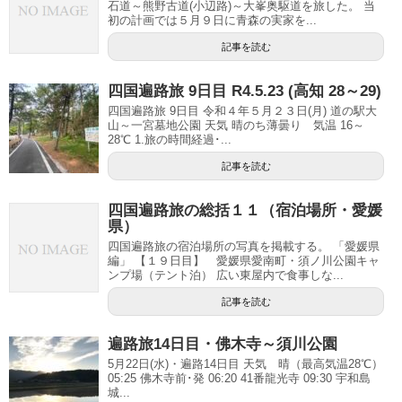
石道～熊野古道(小辺路)～大峯奥駆道を旅した。 当
初の計画では５月９日に青森の実家を...
記事を読む
四国遍路旅 9日目 R4.5.23 (高知 28～29)
四国遍路旅 9日目 令和４年５月２３日(月) 道の駅大
山～一宮墓地公園 天気 晴のち薄曇り 気温 16～
28℃ 1.旅の時間経過･...
記事を読む
四国遍路旅の総括１１（宿泊場所・愛媛
県）
四国遍路旅の宿泊場所の写真を掲載する。 「愛媛県
編」 【１９日目】 愛媛県愛南町・須ノ川公園キャ
ンプ場（テント泊） 広い東屋内で食事しな...
記事を読む
遍路旅14日目・佛木寺～須川公園
5月22日(水)・遍路14日目 天気 晴（最高気温28℃）
05:25 佛木寺前･発 06:20 41番龍光寺 09:30 宇和島
城...