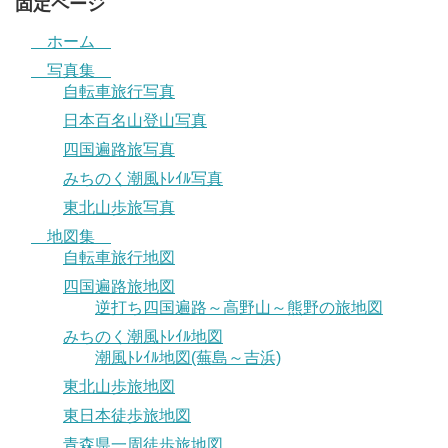
固定ページ
ホーム
写真集
自転車旅行写真
日本百名山登山写真
四国遍路旅写真
みちのく潮風ﾄﾚｲﾙ写真
東北山歩旅写真
地図集
自転車旅行地図
四国遍路旅地図
逆打ち四国遍路～高野山～熊野の旅地図
みちのく潮風ﾄﾚｲﾙ地図
潮風ﾄﾚｲﾙ地図(蕪島～吉浜)
東北山歩旅地図
東日本徒歩旅地図
青森県一周徒歩旅地図