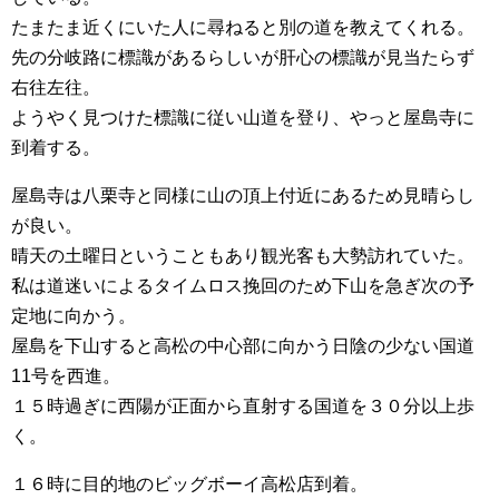
たまたま近くにいた人に尋ねると別の道を教えてくれる。
先の分岐路に標識があるらしいが肝心の標識が見当たらず
右往左往。
ようやく見つけた標識に従い山道を登り、やっと屋島寺に
到着する。
屋島寺は八栗寺と同様に山の頂上付近にあるため見晴らし
が良い。
晴天の土曜日ということもあり観光客も大勢訪れていた。
私は道迷いによるタイムロス挽回のため下山を急ぎ次の予
定地に向かう。
屋島を下山すると高松の中心部に向かう日陰の少ない国道
11号を西進。
１５時過ぎに西陽が正面から直射する国道を３０分以上歩
く。
１６時に目的地のビッグボーイ高松店到着。