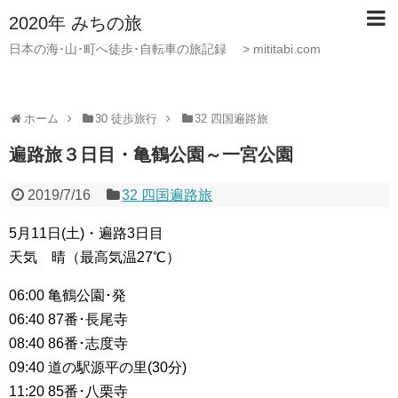
2020年 みちの旅
日本の海･山･町へ徒歩･自転車の旅記録 > mititabi.com
ホーム
30 徒歩旅行
32 四国遍路旅
遍路旅３日目・亀鶴公園～一宮公園
2019/7/16
32 四国遍路旅
5月11日(土)・遍路3日目
天気 晴（最高気温27℃）
06:00 亀鶴公園･発
06:40 87番･長尾寺
08:40 86番･志度寺
09:40 道の駅源平の里(30分)
11:20 85番･八栗寺