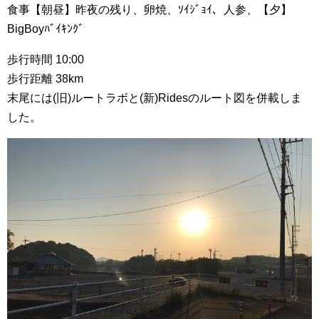
食事【朝昼】昨夜の残り、卵焼、ｿｲｼﾞｮｲ、人参、【夕】
BigBoyﾊﾞｲｷﾝｸﾞ
歩行時間 10:00
歩行距離 38km
末尾には(旧)ルートラボと(新)Ridesのルート図を併載しま
した。