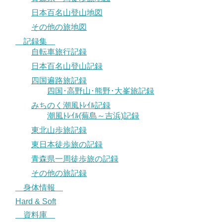
日本百名山登山地図
その他の旅地図
記録集
自転車旅行記録
日本百名山登山記録
四国遍路旅記録
四国･高野山･熊野･大峯旅記録
みちのく潮風ﾄﾚｲﾙ記録
潮風ﾄﾚｲﾙ(蕪島～吉浜)記録
東北山歩旅記録
東日本徒歩旅の記録
青森県一周徒歩旅の記録
その他の旅記録
身体情報
Hard & Soft
資料庫