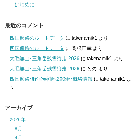
はじめに
最近のコメント
四国遍路のルートデータ
に
takenamik1
より
四国遍路のルートデータ
に
関根正幸
より
大毛無山･三角岳残雪縦走-2026
に
takenamik1
より
大毛無山･三角岳残雪縦走-2026
に
との
より
四国遍路･野宿候補地200余･概略情報
に
takenamik1
よ
り
アーカイブ
2026年
8月
4月