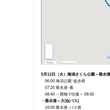
5月12日（火）海潟さくら公園～垂水港
06:00 海潟公園･徒歩発
07:20 垂水港･着
08:40 ～買物で往復～ 09:30
・垂水港～大泊(バス)
10:09 垂水港･バス発