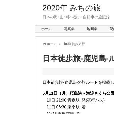
2020年 みちの旅
日本の海･山･町へ徒歩･自転車の旅記録 > mit
ホーム
写真集
地図集
記
ホーム
30 徒歩旅行
日本徒歩旅-鹿児島-
日本徒歩旅-鹿児島-の旅ルートを掲載
5月11日（月）桜島港～海潟さくら公
10日 21:00 青森駅･発(夜行バス)
11日 06:30 東京駅･着
11:45 羽田空港･発