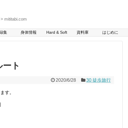
itabi.com
録集
身体情報
Hard & Soft
資料庫
はじめに
ルート
2020/6/28
30 徒歩旅行
します。
園