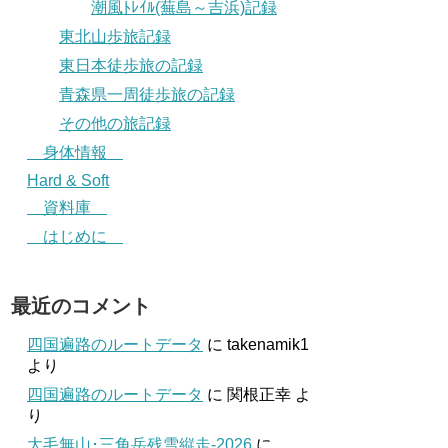
潮風ﾄﾚｲﾙ(蕪島～吉浜)記録
東北山歩旅記録
東日本徒歩旅の記録
青森県一周徒歩旅の記録
その他の旅記録
身体情報
Hard & Soft
資料庫
はじめに
最近のコメント
四国遍路のルートデータ
に
takenamik1
より
四国遍路のルートデータ
に
関根正幸
よ
り
大毛無山･三角岳残雪縦走-2026
に