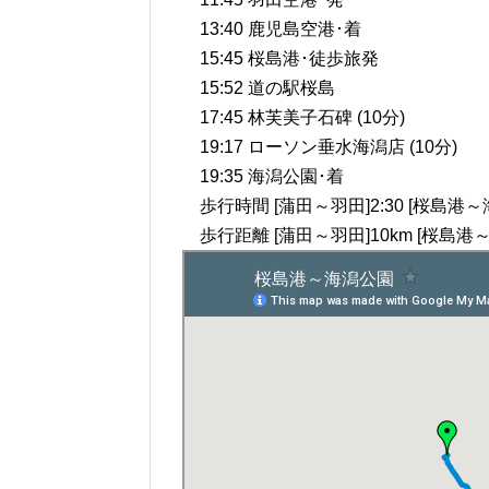
13:40 鹿児島空港･着
15:45 桜島港･徒歩旅発
15:52 道の駅桜島
17:45 林芙美子石碑 (10分)
19:17 ローソン垂水海潟店 (10分)
19:35 海潟公園･着
歩行時間 [蒲田～羽田]2:30 [桜島港～海
歩行距離 [蒲田～羽田]10km [桜島港～