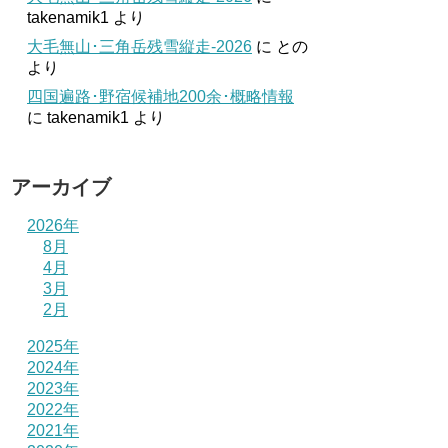
takenamik1
より
大毛無山･三角岳残雪縦走-2026
に
との
より
四国遍路･野宿候補地200余･概略情報
に
takenamik1
より
アーカイブ
2026年
8月
4月
3月
2月
2025年
2024年
2023年
2022年
2021年