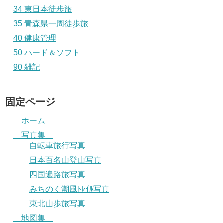
34 東日本徒歩旅
35 青森県一周徒歩旅
40 健康管理
50 ハード＆ソフト
90 雑記
固定ページ
ホーム
写真集
自転車旅行写真
日本百名山登山写真
四国遍路旅写真
みちのく潮風ﾄﾚｲﾙ写真
東北山歩旅写真
地図集