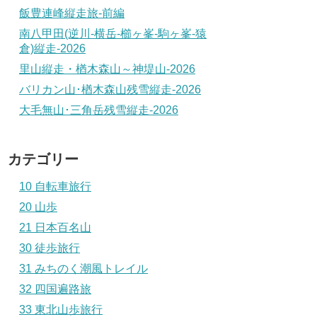
飯豊連峰縦走旅-前編
南八甲田(逆川-横岳-櫛ヶ峯-駒ヶ峯-猿
倉)縦走-2026
里山縦走・楢木森山～神堤山-2026
バリカン山･楢木森山残雪縦走-2026
大毛無山･三角岳残雪縦走-2026
カテゴリー
10 自転車旅行
20 山歩
21 日本百名山
30 徒歩旅行
31 みちのく潮風トレイル
32 四国遍路旅
33 東北山歩旅行